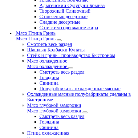
Адыгейский Сулугуни Брынза
Творожный Сливочный
С плесенью десертные
Сладкие десертные
С низким содержание жира
Мясо Птица Гриль
Мясо Птица Гриль
Смотреть весь раздел
Шашлык Колбаски Купаты
Стейк и гриль - производство Быстроном
Мясо охлажденное
Мясо охлажденное
Смотреть весь раздел
Говядина
Свинина
Полуфабрикаты охлажденные мясные
Охлажденные мясные полуфабрикаты сделаны в
Быстрономе
Мясо глубокой заморозки
Мясо глубокой заморозки
Смотреть весь раздел
Говядина
Свинина
Птица охлажденная