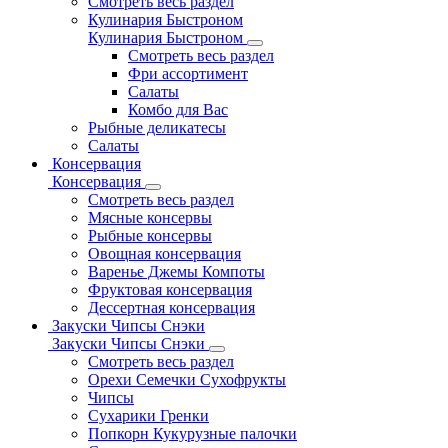
Смотреть весь раздел
Кулинария Быстроном
Кулинария Быстроном
Смотреть весь раздел
Фри ассортимент
Салаты
Комбо для Вас
Рыбные деликатесы
Салаты
Консервация
Консервация
Смотреть весь раздел
Мясные консервы
Рыбные консервы
Овощная консервация
Варенье Джемы Компоты
Фруктовая консервация
Дессертная консервация
Закуски Чипсы Снэки
Закуски Чипсы Снэки
Смотреть весь раздел
Орехи Семечки Сухофрукты
Чипсы
Сухарики Гренки
Попкорн Кукурузные палочки