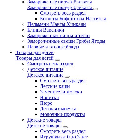
Замороженые полуфабрикаты
Замороженые полуфабрикаты
Смотреть весь раздел
Котлеты Бифштексы Наггетсы
Пельмени Манты Хинкали
Блины Вареники
Замороженная пицца и тесто
Замороженные овощи Грибы Ягоды
Первые и вторые блюда
Товары для детей
Товары для детей
Смотреть весь раздел
Детское питание
Детское питание
Смотреть весь раздел
Детские каши
Заменители молока
Напитки
Пюре
Детская выпечка
Молочные продукты
Детские товары
Детские товары
Смотреть весь раздел
Игрушки от 0 до 3 лет