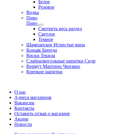
Белое
Розовое
Водка
Пиво
Пиво
Смотреть весь раздел
Cветлое
Темное
Шампанское Игристые вина
Коньяк Бренди
Виски Текила
Слабоалкогольные напитки Сидр
Вермут Мартини Чинзано
Крепкие напитки
Регистрация карты
О нас
Адреса магазинов
Вакансии
Контакты
Оставить отзыв о магазине
Акции
Новости