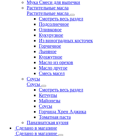
Мука Смеси для выпечки
Растительные масла
Растительные масла
Смотреть весь раздел
Подсолнечное
Оливковое
Кукурузное
Из виноградных косточек
Горчичное
Льняное
Кунжутное
Масло из орехов
Масло другое
Смесь масел
Соусы
Соусы
Смотреть весь раздел
Кетчупы
Майонезы
Соусы
Горчица Хрен Аджика
Томатная паста
Паназиатская кухня
Сделано в магазине
Сделано в магазине