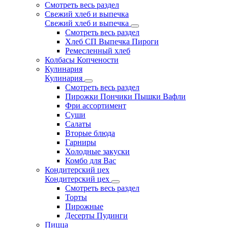
Смотреть весь раздел
Свежий хлеб и выпечка
Свежий хлеб и выпечка
Смотреть весь раздел
Хлеб СП Выпечка Пироги
Ремесленный хлеб
Колбасы Копчености
Кулинария
Кулинария
Смотреть весь раздел
Пирожки Пончики Пышки Вафли
Фри ассортимент
Суши
Салаты
Вторые блюда
Гарниры
Холодные закуски
Комбо для Вас
Кондитерский цех
Кондитерский цех
Смотреть весь раздел
Торты
Пирожные
Десерты Пудинги
Пицца