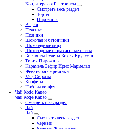
Кондитерская Быстроном
Смотреть весь раздел
Торты
Пирожные
Вафли
Печенье
Пряники
Шоколад и батончики
Шоколадные яйца
Шоколадные и арахисовые пасты
Бисквиты Рулеты Кексы Круассаны
Торты Пирожные
Карамель Зефир Ирис Мармелад
Жевательные резинки
Мёд Сиропы
Конфеты
Наборы конфет
Чай Кофе Какао
Чай Кофе Какао
Смотреть весь раздел
Чай
Чай
Смотреть весь раздел
Черный
Черный Фруктовый