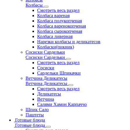
Колбасы
Смотреть весь раздел
Колбаса вареная
Колбаса полукопченая
Колбаса варенокопченая
Колбаса сырокопченая
Колбаса ливерная
Нарезки колбасы и деликатесов
Колбаски(пикник)
Сосиски Сардельки
Сосиски Сардельки
Смотреть весь раздел
Сосиски
Сардельки Шпикачки
Ветчина Деликатесы
Ветчина Деликатесы
Смотреть весь раздел
Деликатесы
Ветчина
Салями Хамон Карпаччо
Шпик Сало
Паштеты
Готовые блюда
Готовые блюда