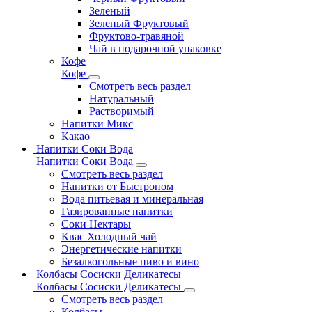
Зеленый
Зеленый Фруктовый
Фруктово-травяной
Чай в подарочной упаковке
Кофе
Кофе
Смотреть весь раздел
Натуральный
Растворимый
Напитки Микс
Какао
Напитки Соки Вода
Напитки Соки Вода
Смотреть весь раздел
Напитки от Быстроном
Вода питьевая и минеральная
Газированные напитки
Соки Нектары
Квас Холодный чай
Энергетические напитки
Безалкогольные пиво и вино
Колбасы Сосиски Деликатесы
Колбасы Сосиски Деликатесы
Смотреть весь раздел
Колбасы