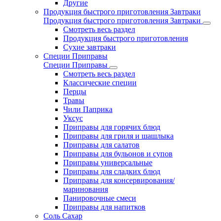
Другие
Продукция быстрого приготовления Завтраки
Продукция быстрого приготовления Завтраки
Смотреть весь раздел
Продукция быстрого приготовления
Сухие завтраки
Специи Приправы
Специи Приправы
Смотреть весь раздел
Классические специи
Перцы
Травы
Чили Паприка
Уксус
Приправы для горячих блюд
Приправы для гриля и шашлыка
Приправы для салатов
Приправы для бульонов и супов
Приправы универсальные
Приправы для сладких блюд
Приправы для консервирования/
маринования
Панировочные смеси
Приправы для напитков
Соль Сахар