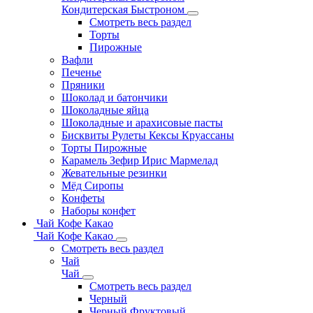
Кондитерская Быстроном
Смотреть весь раздел
Торты
Пирожные
Вафли
Печенье
Пряники
Шоколад и батончики
Шоколадные яйца
Шоколадные и арахисовые пасты
Бисквиты Рулеты Кексы Круассаны
Торты Пирожные
Карамель Зефир Ирис Мармелад
Жевательные резинки
Мёд Сиропы
Конфеты
Наборы конфет
Чай Кофе Какао
Чай Кофе Какао
Смотреть весь раздел
Чай
Чай
Смотреть весь раздел
Черный
Черный Фруктовый