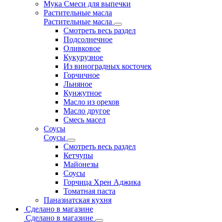
Мука Смеси для выпечки
Растительные масла
Растительные масла
Смотреть весь раздел
Подсолнечное
Оливковое
Кукурузное
Из виноградных косточек
Горчичное
Льняное
Кунжутное
Масло из орехов
Масло другое
Смесь масел
Соусы
Соусы
Смотреть весь раздел
Кетчупы
Майонезы
Соусы
Горчица Хрен Аджика
Томатная паста
Паназиатская кухня
Сделано в магазине
Сделано в магазине