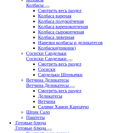
Колбасы
Смотреть весь раздел
Колбаса вареная
Колбаса полукопченая
Колбаса варенокопченая
Колбаса сырокопченая
Колбаса ливерная
Нарезки колбасы и деликатесов
Колбаски(пикник)
Сосиски Сардельки
Сосиски Сардельки
Смотреть весь раздел
Сосиски
Сардельки Шпикачки
Ветчина Деликатесы
Ветчина Деликатесы
Смотреть весь раздел
Деликатесы
Ветчина
Салями Хамон Карпаччо
Шпик Сало
Паштеты
Готовые блюда
Готовые блюда