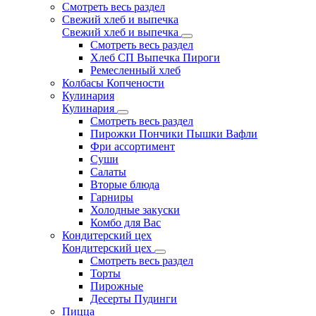
Смотреть весь раздел
Свежий хлеб и выпечка
Свежий хлеб и выпечка
Смотреть весь раздел
Хлеб СП Выпечка Пироги
Ремесленный хлеб
Колбасы Копчености
Кулинария
Кулинария
Смотреть весь раздел
Пирожки Пончики Пышки Вафли
Фри ассортимент
Суши
Салаты
Вторые блюда
Гарниры
Холодные закуски
Комбо для Вас
Кондитерский цех
Кондитерский цех
Смотреть весь раздел
Торты
Пирожные
Десерты Пудинги
Пицца