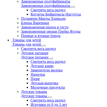
Замороженые полуфабрикаты
Замороженые полуфабрикаты
Смотреть весь раздел
Котлеты Бифштексы Наггетсы
Пельмени Манты Хинкали
Блины Вареники
Замороженная пицца и тесто
Замороженные овощи Грибы Ягоды
Первые и вторые блюда
Товары для детей
Товары для детей
Смотреть весь раздел
Детское питание
Детское питание
Смотреть весь раздел
Детские каши
Заменители молока
Напитки
Пюре
Детская выпечка
Молочные продукты
Детские товары
Детские товары
Смотреть весь раздел
Игрушки от 0 до 3 лет