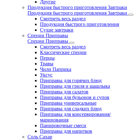
Другие
Продукция быстрого приготовления Завтраки
Продукция быстрого приготовления Завтраки
Смотреть весь раздел
Продукция быстрого приготовления
Сухие завтраки
Специи Приправы
Специи Приправы
Смотреть весь раздел
Классические специи
Перцы
Травы
Чили Паприка
Уксус
Приправы для горячих блюд
Приправы для гриля и шашлыка
Приправы для салатов
Приправы для бульонов и супов
Приправы универсальные
Приправы для сладких блюд
Приправы для консервирования/
маринования
Панировочные смеси
Приправы для напитков
Соль Сахар