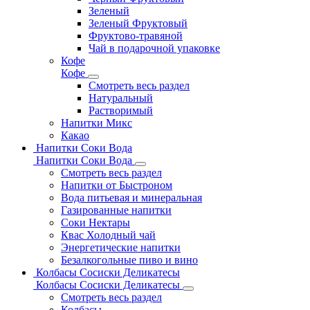
Зеленый
Зеленый Фруктовый
Фруктово-травяной
Чай в подарочной упаковке
Кофе
Кофе
Смотреть весь раздел
Натуральный
Растворимый
Напитки Микс
Какао
Напитки Соки Вода
Напитки Соки Вода
Смотреть весь раздел
Напитки от Быстроном
Вода питьевая и минеральная
Газированные напитки
Соки Нектары
Квас Холодный чай
Энергетические напитки
Безалкогольные пиво и вино
Колбасы Сосиски Деликатесы
Колбасы Сосиски Деликатесы
Смотреть весь раздел
Колбасы