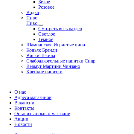
Белое
Розовое
Водка
Пиво
Пиво
Смотреть весь раздел
Cветлое
Темное
Шампанское Игристые вина
Коньяк Бренди
Виски Текила
Слабоалкогольные напитки Сидр
Вермут Мартини Чинзано
Крепкие напитки
Регистрация карты
О нас
Адреса магазинов
Вакансии
Контакты
Оставить отзыв о магазине
Акции
Новости