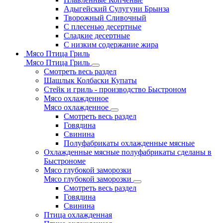
Адыгейский Сулугуни Брынза
Творожный Сливочный
С плесенью десертные
Сладкие десертные
С низким содержание жира
Мясо Птица Гриль
Мясо Птица Гриль
Смотреть весь раздел
Шашлык Колбаски Купаты
Стейк и гриль - производство Быстроном
Мясо охлажденное
Мясо охлажденное
Смотреть весь раздел
Говядина
Свинина
Полуфабрикаты охлажденные мясные
Охлажденные мясные полуфабрикаты сделаны в
Быстрономе
Мясо глубокой заморозки
Мясо глубокой заморозки
Смотреть весь раздел
Говядина
Свинина
Птица охлажденная