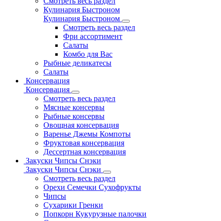
Смотреть весь раздел
Кулинария Быстроном
Кулинария Быстроном
Смотреть весь раздел
Фри ассортимент
Салаты
Комбо для Вас
Рыбные деликатесы
Салаты
Консервация
Консервация
Смотреть весь раздел
Мясные консервы
Рыбные консервы
Овощная консервация
Варенье Джемы Компоты
Фруктовая консервация
Дессертная консервация
Закуски Чипсы Снэки
Закуски Чипсы Снэки
Смотреть весь раздел
Орехи Семечки Сухофрукты
Чипсы
Сухарики Гренки
Попкорн Кукурузные палочки