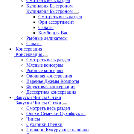
Смотреть весь раздел
Кулинария Быстроном
Кулинария Быстроном
Смотреть весь раздел
Фри ассортимент
Салаты
Комбо для Вас
Рыбные деликатесы
Салаты
Консервация
Консервация
Смотреть весь раздел
Мясные консервы
Рыбные консервы
Овощная консервация
Варенье Джемы Компоты
Фруктовая консервация
Дессертная консервация
Закуски Чипсы Снэки
Закуски Чипсы Снэки
Смотреть весь раздел
Орехи Семечки Сухофрукты
Чипсы
Сухарики Гренки
Попкорн Кукурузные палочки