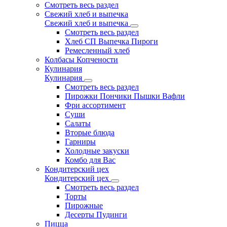
Смотреть весь раздел
Свежий хлеб и выпечка
Свежий хлеб и выпечка
Смотреть весь раздел
Хлеб СП Выпечка Пироги
Ремесленный хлеб
Колбасы Копчености
Кулинария
Кулинария
Смотреть весь раздел
Пирожки Пончики Пышки Вафли
Фри ассортимент
Суши
Салаты
Вторые блюда
Гарниры
Холодные закуски
Комбо для Вас
Кондитерский цех
Кондитерский цех
Смотреть весь раздел
Торты
Пирожные
Десерты Пудинги
Пицца