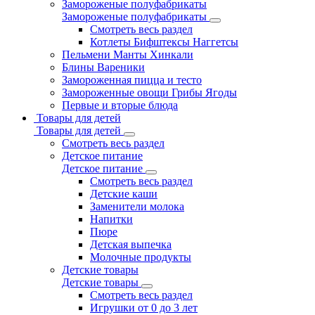
Замороженые полуфабрикаты
Замороженые полуфабрикаты
Смотреть весь раздел
Котлеты Бифштексы Наггетсы
Пельмени Манты Хинкали
Блины Вареники
Замороженная пицца и тесто
Замороженные овощи Грибы Ягоды
Первые и вторые блюда
Товары для детей
Товары для детей
Смотреть весь раздел
Детское питание
Детское питание
Смотреть весь раздел
Детские каши
Заменители молока
Напитки
Пюре
Детская выпечка
Молочные продукты
Детские товары
Детские товары
Смотреть весь раздел
Игрушки от 0 до 3 лет