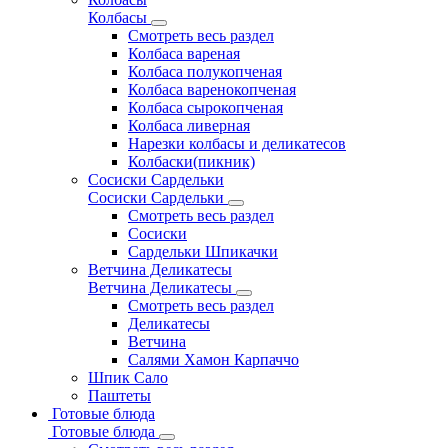
Колбасы
Смотреть весь раздел
Колбаса вареная
Колбаса полукопченая
Колбаса варенокопченая
Колбаса сырокопченая
Колбаса ливерная
Нарезки колбасы и деликатесов
Колбаски(пикник)
Сосиски Сардельки
Сосиски Сардельки
Смотреть весь раздел
Сосиски
Сардельки Шпикачки
Ветчина Деликатесы
Ветчина Деликатесы
Смотреть весь раздел
Деликатесы
Ветчина
Салями Хамон Карпаччо
Шпик Сало
Паштеты
Готовые блюда
Готовые блюда