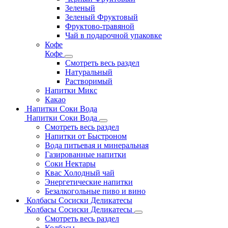
Зеленый
Зеленый Фруктовый
Фруктово-травяной
Чай в подарочной упаковке
Кофе
Кофе
Смотреть весь раздел
Натуральный
Растворимый
Напитки Микс
Какао
Напитки Соки Вода
Напитки Соки Вода
Смотреть весь раздел
Напитки от Быстроном
Вода питьевая и минеральная
Газированные напитки
Соки Нектары
Квас Холодный чай
Энергетические напитки
Безалкогольные пиво и вино
Колбасы Сосиски Деликатесы
Колбасы Сосиски Деликатесы
Смотреть весь раздел
Колбасы