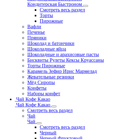
Кондитерская Быстроном
Смотреть весь раздел
Торты
Пирожные
Вафли
Печенье
Пряники
Шоколад и батончики
Шоколадные яйца
Шоколадные и арахисовые пасты
Бисквиты Рулеты Кексы Круассаны
Торты Пирожные
Карамель Зефир Ирис Мармелад
Жевательные резинки
Мёд Сиропы
Конфеты
Наборы конфет
Чай Кофе Какао
Чай Кофе Какао
Смотреть весь раздел
Чай
Чай
Смотреть весь раздел
Черный
Черный Фруктовый