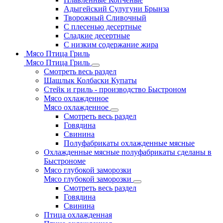
Адыгейский Сулугуни Брынза
Творожный Сливочный
С плесенью десертные
Сладкие десертные
С низким содержание жира
Мясо Птица Гриль
Мясо Птица Гриль
Смотреть весь раздел
Шашлык Колбаски Купаты
Стейк и гриль - производство Быстроном
Мясо охлажденное
Мясо охлажденное
Смотреть весь раздел
Говядина
Свинина
Полуфабрикаты охлажденные мясные
Охлажденные мясные полуфабрикаты сделаны в
Быстрономе
Мясо глубокой заморозки
Мясо глубокой заморозки
Смотреть весь раздел
Говядина
Свинина
Птица охлажденная