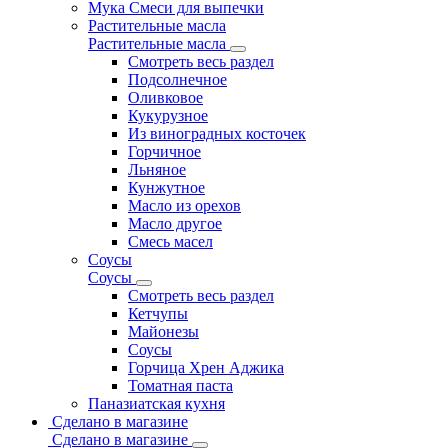
Мука Смеси для выпечки
Растительные масла
Растительные масла
Смотреть весь раздел
Подсолнечное
Оливковое
Кукурузное
Из виноградных косточек
Горчичное
Льняное
Кунжутное
Масло из орехов
Масло другое
Смесь масел
Соусы
Соусы
Смотреть весь раздел
Кетчупы
Майонезы
Соусы
Горчица Хрен Аджика
Томатная паста
Паназиатская кухня
Сделано в магазине
Сделано в магазине