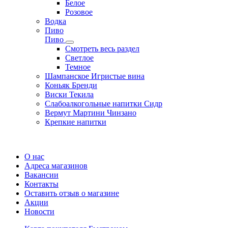
Белое
Розовое
Водка
Пиво
Пиво
Смотреть весь раздел
Cветлое
Темное
Шампанское Игристые вина
Коньяк Бренди
Виски Текила
Слабоалкогольные напитки Сидр
Вермут Мартини Чинзано
Крепкие напитки
Регистрация карты
О нас
Адреса магазинов
Вакансии
Контакты
Оставить отзыв о магазине
Акции
Новости