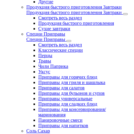
Другие
Продукция быстрого приготовления Завтраки
Продукция быстрого приготовления Завтраки
Смотреть весь раздел
Продукция быстрого приготовления
Сухие завтраки
Специи Приправы
Специи Приправы
Смотреть весь раздел
Классические специи
Перцы
Травы
Чили Паприка
Уксус
Приправы для горячих блюд
Приправы для гриля и шашлыка
Приправы для салатов
Приправы для бульонов и супов
Приправы универсальные
Приправы для сладких блюд
Приправы для консервирования/
маринования
Панировочные смеси
Приправы для напитков
Соль Сахар