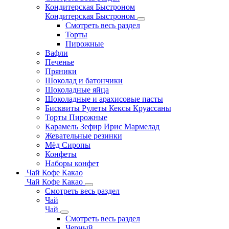
Кондитерская Быстроном
Кондитерская Быстроном
Смотреть весь раздел
Торты
Пирожные
Вафли
Печенье
Пряники
Шоколад и батончики
Шоколадные яйца
Шоколадные и арахисовые пасты
Бисквиты Рулеты Кексы Круассаны
Торты Пирожные
Карамель Зефир Ирис Мармелад
Жевательные резинки
Мёд Сиропы
Конфеты
Наборы конфет
Чай Кофе Какао
Чай Кофе Какао
Смотреть весь раздел
Чай
Чай
Смотреть весь раздел
Черный