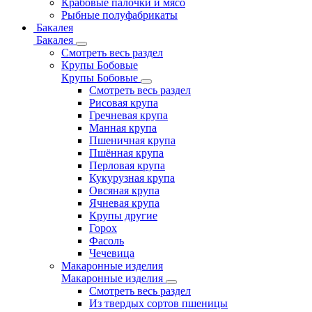
Крабовые палочки и мясо
Рыбные полуфабрикаты
Бакалея
Бакалея
Смотреть весь раздел
Крупы Бобовые
Крупы Бобовые
Смотреть весь раздел
Рисовая крупа
Гречневая крупа
Манная крупа
Пшеничная крупа
Пшённая крупа
Перловая крупа
Кукурузная крупа
Овсяная крупа
Ячневая крупа
Крупы другие
Горох
Фасоль
Чечевица
Макаронные изделия
Макаронные изделия
Смотреть весь раздел
Из твердых сортов пшеницы