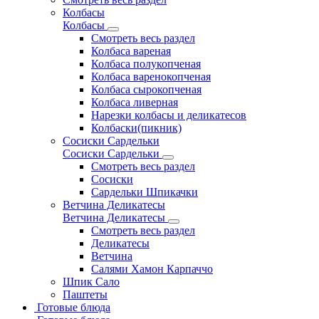
Колбасы
Колбасы
Смотреть весь раздел
Колбаса вареная
Колбаса полукопченая
Колбаса варенокопченая
Колбаса сырокопченая
Колбаса ливерная
Нарезки колбасы и деликатесов
Колбаски(пикник)
Сосиски Сардельки
Сосиски Сардельки
Смотреть весь раздел
Сосиски
Сардельки Шпикачки
Ветчина Деликатесы
Ветчина Деликатесы
Смотреть весь раздел
Деликатесы
Ветчина
Салями Хамон Карпаччо
Шпик Сало
Паштеты
Готовые блюда