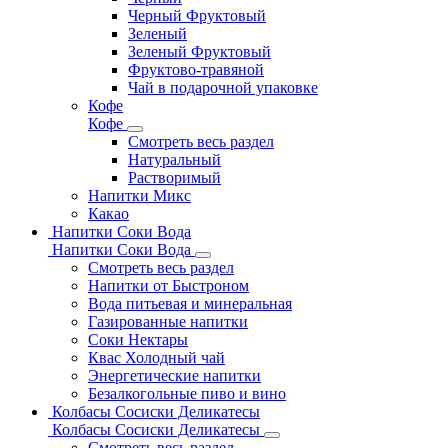
Черный Фруктовый
Зеленый
Зеленый Фруктовый
Фруктово-травяной
Чай в подарочной упаковке
Кофе
Кофе
Смотреть весь раздел
Натуральный
Растворимый
Напитки Микс
Какао
Напитки Соки Вода
Напитки Соки Вода
Смотреть весь раздел
Напитки от Быстроном
Вода питьевая и минеральная
Газированные напитки
Соки Нектары
Квас Холодный чай
Энергетические напитки
Безалкогольные пиво и вино
Колбасы Сосиски Деликатесы
Колбасы Сосиски Деликатесы
Смотреть весь раздел