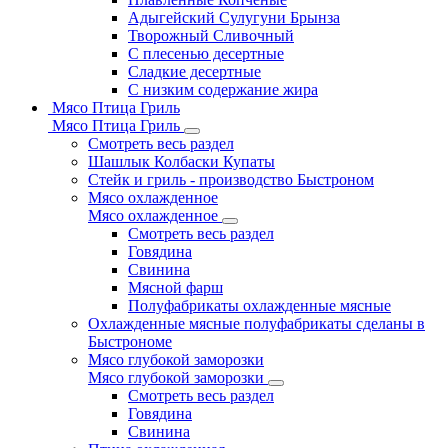
Адыгейский Сулугуни Брынза
Творожный Сливочный
С плесенью десертные
Сладкие десертные
С низким содержание жира
Мясо Птица Гриль
Мясо Птица Гриль
Смотреть весь раздел
Шашлык Колбаски Купаты
Стейк и гриль - производство Быстроном
Мясо охлажденное
Мясо охлажденное
Смотреть весь раздел
Говядина
Свинина
Мясной фарш
Полуфабрикаты охлажденные мясные
Охлажденные мясные полуфабрикаты сделаны в
Быстрономе
Мясо глубокой заморозки
Мясо глубокой заморозки
Смотреть весь раздел
Говядина
Свинина