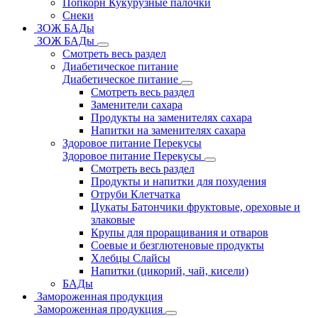
Попкорн Кукурузные палочки
Снеки
ЗОЖ БАДы
ЗОЖ БАДы
Смотреть весь раздел
Диабетическое питание
Диабетическое питание
Смотреть весь раздел
Заменители сахара
Продукты на заменителях сахара
Напитки на заменителях сахара
Здоровое питание Перекусы
Здоровое питание Перекусы
Смотреть весь раздел
Продукты и напитки для похудения
Отруби Клетчатка
Цукаты Батончики фруктовые, ореховые и
злаковые
Крупы для проращивания и отваров
Соевые и безглютеновые продукты
Хлебцы Слайсы
Напитки (цикорий, чай, кисели)
БАДы
Замороженная продукция
Замороженная продукция