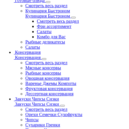
Готовые блюда
Смотреть весь раздел
Кулинария Быстроном
Кулинария Быстроном
Смотреть весь раздел
Фри ассортимент
Салаты
Комбо для Вас
Рыбные деликатесы
Салаты
Консервация
Консервация
Смотреть весь раздел
Мясные консервы
Рыбные консервы
Овощная консервация
Варенье Джемы Компоты
Фруктовая консервация
Дессертная консервация
Закуски Чипсы Снэки
Закуски Чипсы Снэки
Смотреть весь раздел
Орехи Семечки Сухофрукты
Чипсы
Сухарики Гренки