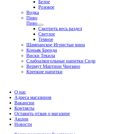
Белое
Розовое
Водка
Пиво
Пиво
Смотреть весь раздел
Cветлое
Темное
Шампанское Игристые вина
Коньяк Бренди
Виски Текила
Слабоалкогольные напитки Сидр
Вермут Мартини Чинзано
Крепкие напитки
Регистрация карты
О нас
Адреса магазинов
Вакансии
Контакты
Оставить отзыв о магазине
Акции
Новости