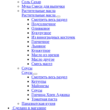
Соль Сахар
Мука Смеси для выпечки
Растительные масла
Растительные масла
Смотреть весь раздел
Подсолнечное
Оливковое
Кукурузное
Из виноградных косточек
Горчичное
Льняное
Кунжутное
Масло из орехов
Масло другое
Смесь масел
Соусы
Соусы
Смотреть весь раздел
Кетчупы
Майонезы
Соусы
Горчица Хрен Аджика
Томатная паста
Паназиатская кухня
Сделано в магазине