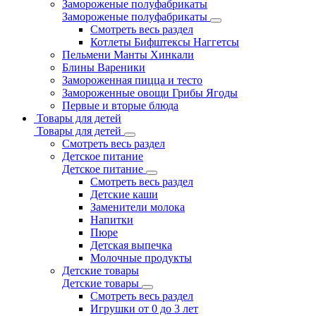
Замороженые полуфабрикаты
Замороженые полуфабрикаты
Смотреть весь раздел
Котлеты Бифштексы Наггетсы
Пельмени Манты Хинкали
Блины Вареники
Замороженная пицца и тесто
Замороженные овощи Грибы Ягоды
Первые и вторые блюда
Товары для детей
Товары для детей
Смотреть весь раздел
Детское питание
Детское питание
Смотреть весь раздел
Детские каши
Заменители молока
Напитки
Пюре
Детская выпечка
Молочные продукты
Детские товары
Детские товары
Смотреть весь раздел
Игрушки от 0 до 3 лет