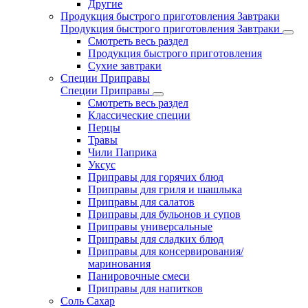
Другие
Продукция быстрого приготовления Завтраки
Продукция быстрого приготовления Завтраки
Смотреть весь раздел
Продукция быстрого приготовления
Сухие завтраки
Специи Приправы
Специи Приправы
Смотреть весь раздел
Классические специи
Перцы
Травы
Чили Паприка
Уксус
Приправы для горячих блюд
Приправы для гриля и шашлыка
Приправы для салатов
Приправы для бульонов и супов
Приправы универсальные
Приправы для сладких блюд
Приправы для консервирования/
маринования
Панировочные смеси
Приправы для напитков
Соль Сахар