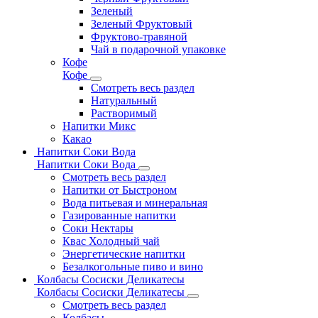
Зеленый
Зеленый Фруктовый
Фруктово-травяной
Чай в подарочной упаковке
Кофе
Кофе
Смотреть весь раздел
Натуральный
Растворимый
Напитки Микс
Какао
Напитки Соки Вода
Напитки Соки Вода
Смотреть весь раздел
Напитки от Быстроном
Вода питьевая и минеральная
Газированные напитки
Соки Нектары
Квас Холодный чай
Энергетические напитки
Безалкогольные пиво и вино
Колбасы Сосиски Деликатесы
Колбасы Сосиски Деликатесы
Смотреть весь раздел
Колбасы