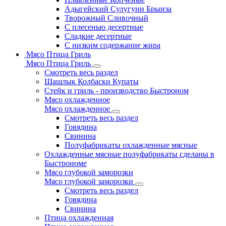
Адыгейский Сулугуни Брынза
Творожный Сливочный
С плесенью десертные
Сладкие десертные
С низким содержание жира
Мясо Птица Гриль
Мясо Птица Гриль
Смотреть весь раздел
Шашлык Колбаски Купаты
Стейк и гриль - производство Быстроном
Мясо охлажденное
Мясо охлажденное
Смотреть весь раздел
Говядина
Свинина
Полуфабрикаты охлажденные мясные
Охлажденные мясные полуфабрикаты сделаны в
Быстрономе
Мясо глубокой заморозки
Мясо глубокой заморозки
Смотреть весь раздел
Говядина
Свинина
Птица охлажденная