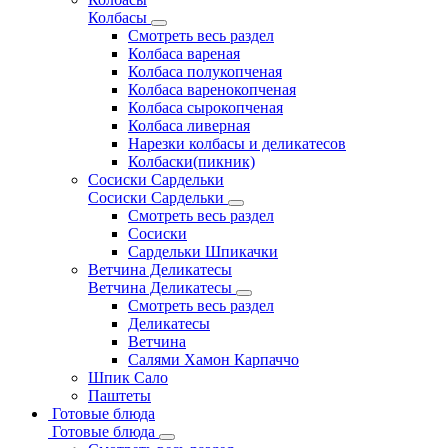
Колбасы
Смотреть весь раздел
Колбаса вареная
Колбаса полукопченая
Колбаса варенокопченая
Колбаса сырокопченая
Колбаса ливерная
Нарезки колбасы и деликатесов
Колбаски(пикник)
Сосиски Сардельки
Сосиски Сардельки
Смотреть весь раздел
Сосиски
Сардельки Шпикачки
Ветчина Деликатесы
Ветчина Деликатесы
Смотреть весь раздел
Деликатесы
Ветчина
Салями Хамон Карпаччо
Шпик Сало
Паштеты
Готовые блюда
Готовые блюда