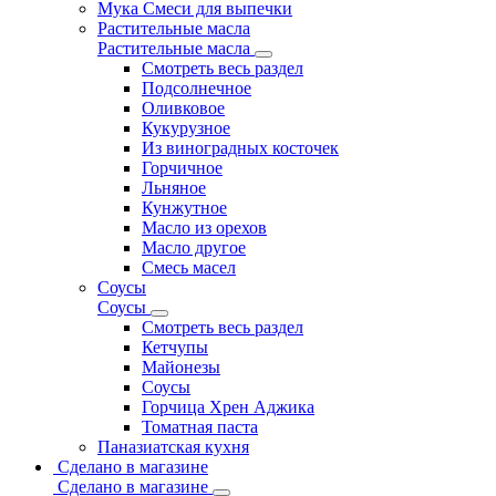
Мука Смеси для выпечки
Растительные масла
Растительные масла
Смотреть весь раздел
Подсолнечное
Оливковое
Кукурузное
Из виноградных косточек
Горчичное
Льняное
Кунжутное
Масло из орехов
Масло другое
Смесь масел
Соусы
Соусы
Смотреть весь раздел
Кетчупы
Майонезы
Соусы
Горчица Хрен Аджика
Томатная паста
Паназиатская кухня
Сделано в магазине
Сделано в магазине