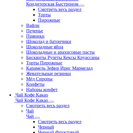
Кондитерская Быстроном
Смотреть весь раздел
Торты
Пирожные
Вафли
Печенье
Пряники
Шоколад и батончики
Шоколадные яйца
Шоколадные и арахисовые пасты
Бисквиты Рулеты Кексы Круассаны
Торты Пирожные
Карамель Зефир Ирис Мармелад
Жевательные резинки
Мёд Сиропы
Конфеты
Наборы конфет
Чай Кофе Какао
Чай Кофе Какао
Смотреть весь раздел
Чай
Чай
Смотреть весь раздел
Черный
Черный Фруктовый