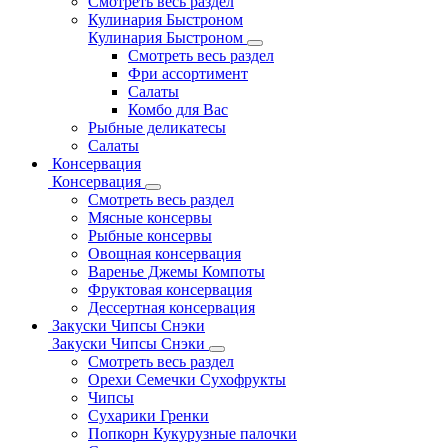
Смотреть весь раздел
Кулинария Быстроном
Кулинария Быстроном
Смотреть весь раздел
Фри ассортимент
Салаты
Комбо для Вас
Рыбные деликатесы
Салаты
Консервация
Консервация
Смотреть весь раздел
Мясные консервы
Рыбные консервы
Овощная консервация
Варенье Джемы Компоты
Фруктовая консервация
Дессертная консервация
Закуски Чипсы Снэки
Закуски Чипсы Снэки
Смотреть весь раздел
Орехи Семечки Сухофрукты
Чипсы
Сухарики Гренки
Попкорн Кукурузные палочки