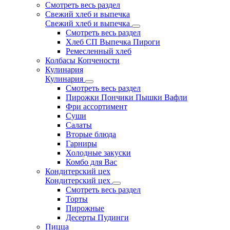
Смотреть весь раздел
Свежий хлеб и выпечка
Свежий хлеб и выпечка
Смотреть весь раздел
Хлеб СП Выпечка Пироги
Ремесленный хлеб
Колбасы Копчености
Кулинария
Кулинария
Смотреть весь раздел
Пирожки Пончики Пышки Вафли
Фри ассортимент
Суши
Салаты
Вторые блюда
Гарниры
Холодные закуски
Комбо для Вас
Кондитерский цех
Кондитерский цех
Смотреть весь раздел
Торты
Пирожные
Десерты Пудинги
Пицца