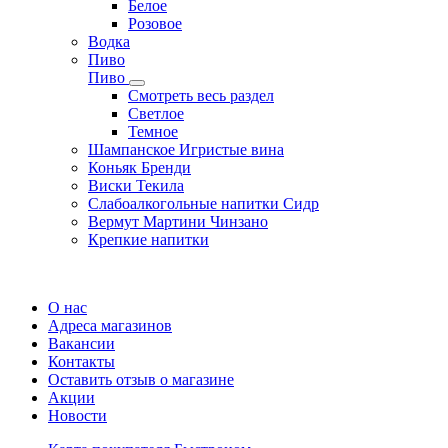
Белое
Розовое
Водка
Пиво
Пиво
Смотреть весь раздел
Cветлое
Темное
Шампанское Игристые вина
Коньяк Бренди
Виски Текила
Слабоалкогольные напитки Сидр
Вермут Мартини Чинзано
Крепкие напитки
Регистрация карты
О нас
Адреса магазинов
Вакансии
Контакты
Оставить отзыв о магазине
Акции
Новости