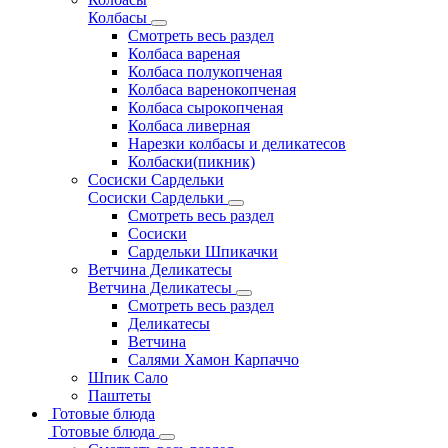
Колбасы
Смотреть весь раздел
Колбаса вареная
Колбаса полукопченая
Колбаса варенокопченая
Колбаса сырокопченая
Колбаса ливерная
Нарезки колбасы и деликатесов
Колбаски(пикник)
Сосиски Сардельки
Сосиски Сардельки
Смотреть весь раздел
Сосиски
Сардельки Шпикачки
Ветчина Деликатесы
Ветчина Деликатесы
Смотреть весь раздел
Деликатесы
Ветчина
Салями Хамон Карпаччо
Шпик Сало
Паштеты
Готовые блюда
Готовые блюда