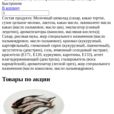
Быстроном
В корзину
Состав продукта:
Молочный шоколад (сахар, какао тертое,
сухое цельное молоко, лактоза, какао масло, эквивалент масла
какао (масло пальмовое, масло ши), эмульгатор (соевый
лецитин), ароматизаторы (ванилин, масляная кислота));
Сахар, рисовая мука, жир специального назначения (масло
пальмоядровое, масло пальмовое), крахмал (кукурузный,
картофельный), глюкозный сироп (кукурузный, пшеничный),
загуститель (декстрин), соль, ячменный солодовый экстракт,
красители (Е171, Е120, куркумин, каротины, Е133), агент
влагоудерживающий (декстроза), глазирователь (воск
карнаубский), ароматизатор (лесной орех), жир специального
назначения (масло кокосовое, масло пальмоядровое).
Товары по акции