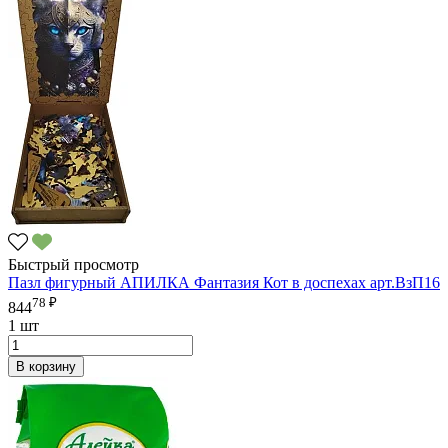
Быстрый просмотр
Пазл фигурный АПИЛКА Фантазия Кот в доспехах арт.ВзП16
78 ₽
844
1 шт
В корзину