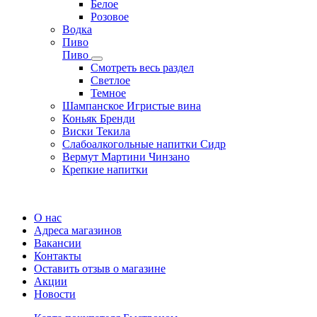
Белое
Розовое
Водка
Пиво
Пиво
Смотреть весь раздел
Cветлое
Темное
Шампанское Игристые вина
Коньяк Бренди
Виски Текила
Слабоалкогольные напитки Сидр
Вермут Мартини Чинзано
Крепкие напитки
Регистрация карты
О нас
Адреса магазинов
Вакансии
Контакты
Оставить отзыв о магазине
Акции
Новости