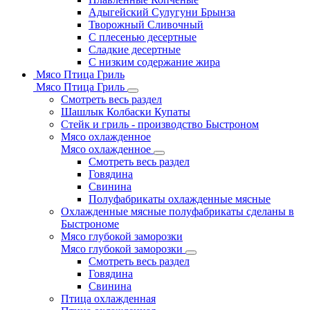
Адыгейский Сулугуни Брынза
Творожный Сливочный
С плесенью десертные
Сладкие десертные
С низким содержание жира
Мясо Птица Гриль
Мясо Птица Гриль
Смотреть весь раздел
Шашлык Колбаски Купаты
Стейк и гриль - производство Быстроном
Мясо охлажденное
Мясо охлажденное
Смотреть весь раздел
Говядина
Свинина
Полуфабрикаты охлажденные мясные
Охлажденные мясные полуфабрикаты сделаны в
Быстрономе
Мясо глубокой заморозки
Мясо глубокой заморозки
Смотреть весь раздел
Говядина
Свинина
Птица охлажденная