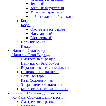
Зеленый
Зеленый Фруктовый
Фруктово-травяной
Чай в подарочной упаковке
Кофе
Кофе
Смотреть весь раздел
Натуральный
Растворимый
Напитки Микс
Какао
Напитки Соки Вода
Напитки Соки Вода
Смотреть весь раздел
Напитки от Быстроном
Вода питьевая и минеральная
Газированные напитки
Соки Нектары
Квас Холодный чай
Энергетические напитки
Безалкогольные пиво и вино
Колбасы Сосиски Деликатесы
Колбасы Сосиски Деликатесы
Смотреть весь раздел
Колбасы