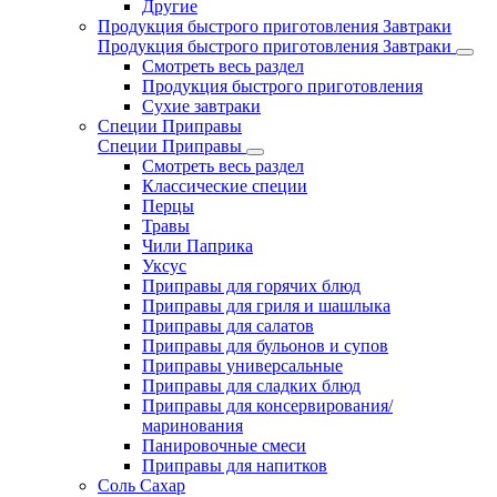
Другие
Продукция быстрого приготовления Завтраки
Продукция быстрого приготовления Завтраки
Смотреть весь раздел
Продукция быстрого приготовления
Сухие завтраки
Специи Приправы
Специи Приправы
Смотреть весь раздел
Классические специи
Перцы
Травы
Чили Паприка
Уксус
Приправы для горячих блюд
Приправы для гриля и шашлыка
Приправы для салатов
Приправы для бульонов и супов
Приправы универсальные
Приправы для сладких блюд
Приправы для консервирования/
маринования
Панировочные смеси
Приправы для напитков
Соль Сахар