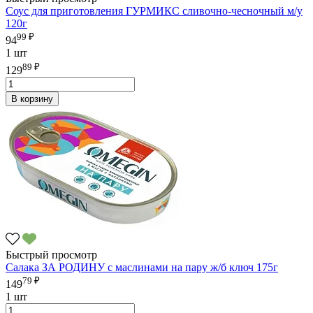
Соус для приготовления ГУРМИКС сливочно-чесночный м/у
120г
99 ₽
94
1 шт
89 ₽
129
В корзину
Быстрый просмотр
Салака ЗА РОДИНУ с маслинами на пару ж/б ключ 175г
79 ₽
149
1 шт