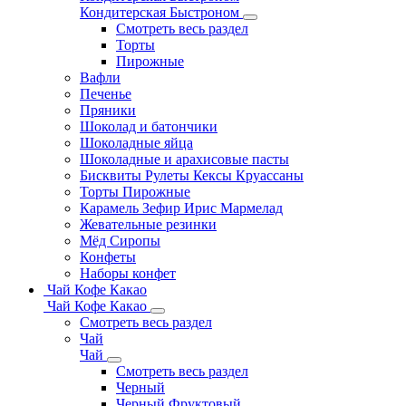
Кондитерская Быстроном
Смотреть весь раздел
Торты
Пирожные
Вафли
Печенье
Пряники
Шоколад и батончики
Шоколадные яйца
Шоколадные и арахисовые пасты
Бисквиты Рулеты Кексы Круассаны
Торты Пирожные
Карамель Зефир Ирис Мармелад
Жевательные резинки
Мёд Сиропы
Конфеты
Наборы конфет
Чай Кофе Какао
Чай Кофе Какао
Смотреть весь раздел
Чай
Чай
Смотреть весь раздел
Черный
Черный Фруктовый