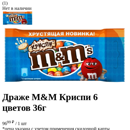
(1)
Нет в наличии
Драже М&M Криспи 6
цветов 36г
99 ₽
96
/
1 шт
*цена указана с учетом применения скидочной карты