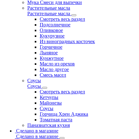
Мука Смеси для выпечки
Растительные масла
Растительные масла
Смотреть весь раздел
Подсолнечное
Оливковое
Кукурузное
Из виноградных косточек
Горчичное
Льняное
Кунжутное
Масло из орехов
Масло другое
Смесь масел
Соусы
Соусы
Смотреть весь раздел
Кетчупы
Майонезы
Соусы
Горчица Хрен Аджика
Томатная паста
Паназиатская кухня
Сделано в магазине
Сделано в магазине