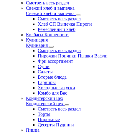
Смотреть весь раздел
Свежий хлеб и выпечка
Свежий хлеб и выпечка
Смотреть весь раздел
Хлеб СП Выпечка Пироги
Ремесленный хлеб
Колбасы Копчености
Кулинария
Кулинария
Смотреть весь раздел
Пирожки Пончики Пышки Вафли
Фри ассортимент
Суши
Салаты
Вторые блюда
Гарниры
Холодные закуски
Комбо для Вас
Кондитерский цех
Кондитерский цех
Смотреть весь раздел
Торты
Пирожные
Десерты Пудинги
Пицца