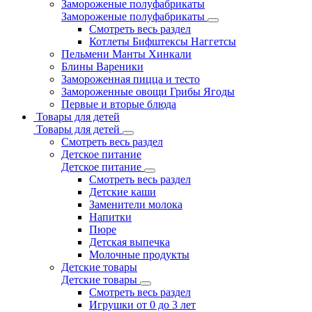
Замороженые полуфабрикаты
Замороженые полуфабрикаты
Смотреть весь раздел
Котлеты Бифштексы Наггетсы
Пельмени Манты Хинкали
Блины Вареники
Замороженная пицца и тесто
Замороженные овощи Грибы Ягоды
Первые и вторые блюда
Товары для детей
Товары для детей
Смотреть весь раздел
Детское питание
Детское питание
Смотреть весь раздел
Детские каши
Заменители молока
Напитки
Пюре
Детская выпечка
Молочные продукты
Детские товары
Детские товары
Смотреть весь раздел
Игрушки от 0 до 3 лет