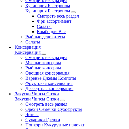
Смотреть весь раздел
Кулинария Быстроном
Кулинария Быстроном
Смотреть весь раздел
Фри ассортимент
Салаты
Комбо для Вас
Рыбные деликатесы
Салаты
Консервация
Консервация
Смотреть весь раздел
Мясные консервы
Рыбные консервы
Овощная консервация
Варенье Джемы Компоты
Фруктовая консервация
Дессертная консервация
Закуски Чипсы Снэки
Закуски Чипсы Снэки
Смотреть весь раздел
Орехи Семечки Сухофрукты
Чипсы
Сухарики Гренки
Попкорн Кукурузные палочки