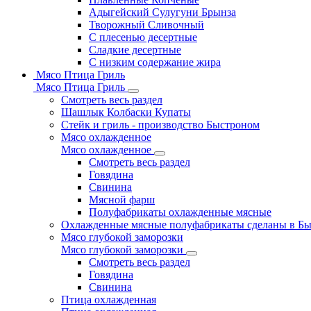
Адыгейский Сулугуни Брынза
Творожный Сливочный
С плесенью десертные
Сладкие десертные
С низким содержание жира
Мясо Птица Гриль
Мясо Птица Гриль
Смотреть весь раздел
Шашлык Колбаски Купаты
Стейк и гриль - производство Быстроном
Мясо охлажденное
Мясо охлажденное
Смотреть весь раздел
Говядина
Свинина
Мясной фарш
Полуфабрикаты охлажденные мясные
Охлажденные мясные полуфабрикаты сделаны в Б
Мясо глубокой заморозки
Мясо глубокой заморозки
Смотреть весь раздел
Говядина
Свинина
Птица охлажденная