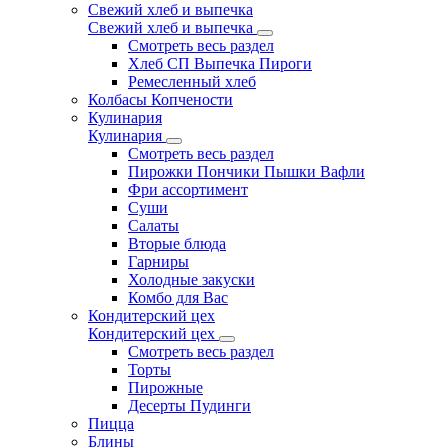
Свежий хлеб и выпечка
Свежий хлеб и выпечка
Смотреть весь раздел
Хлеб СП Выпечка Пироги
Ремесленный хлеб
Колбасы Копчености
Кулинария
Кулинария
Смотреть весь раздел
Пирожки Пончики Пышки Вафли
Фри ассортимент
Суши
Салаты
Вторые блюда
Гарниры
Холодные закуски
Комбо для Вас
Кондитерский цех
Кондитерский цех
Смотреть весь раздел
Торты
Пирожные
Десерты Пудинги
Пицца
Блины