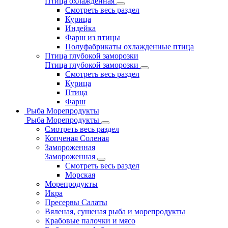
Птица охлажденная
Смотреть весь раздел
Курица
Индейка
Фарш из птицы
Полуфабрикаты охлажденные птица
Птица глубокой заморозки
Птица глубокой заморозки
Смотреть весь раздел
Курица
Птица
Фарш
Рыба Морепродукты
Рыба Морепродукты
Смотреть весь раздел
Копченая Соленая
Замороженная
Замороженная
Смотреть весь раздел
Морская
Морепродукты
Икра
Пресервы Салаты
Вяленая, сушеная рыба и морепродукты
Крабовые палочки и мясо