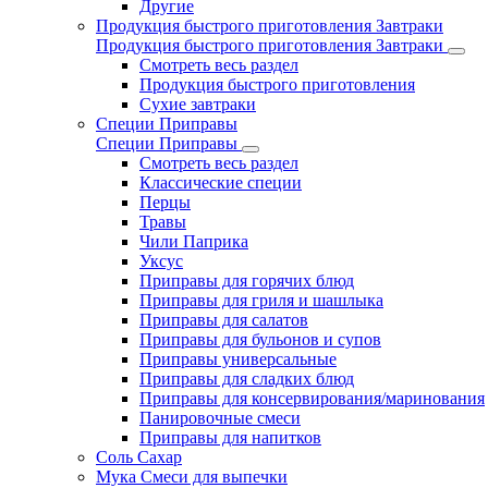
Другие
Продукция быстрого приготовления Завтраки
Продукция быстрого приготовления Завтраки
Смотреть весь раздел
Продукция быстрого приготовления
Сухие завтраки
Специи Приправы
Специи Приправы
Смотреть весь раздел
Классические специи
Перцы
Травы
Чили Паприка
Уксус
Приправы для горячих блюд
Приправы для гриля и шашлыка
Приправы для салатов
Приправы для бульонов и супов
Приправы универсальные
Приправы для сладких блюд
Приправы для консервирования/маринования
Панировочные смеси
Приправы для напитков
Соль Сахар
Мука Смеси для выпечки