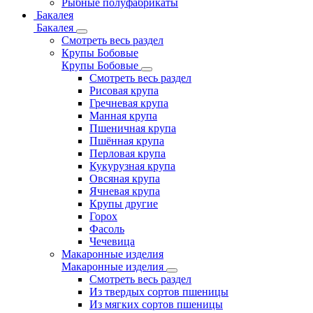
Рыбные полуфабрикаты
Бакалея
Бакалея
Смотреть весь раздел
Крупы Бобовые
Крупы Бобовые
Смотреть весь раздел
Рисовая крупа
Гречневая крупа
Манная крупа
Пшеничная крупа
Пшённая крупа
Перловая крупа
Кукурузная крупа
Овсяная крупа
Ячневая крупа
Крупы другие
Горох
Фасоль
Чечевица
Макаронные изделия
Макаронные изделия
Смотреть весь раздел
Из твердых сортов пшеницы
Из мягких сортов пшеницы