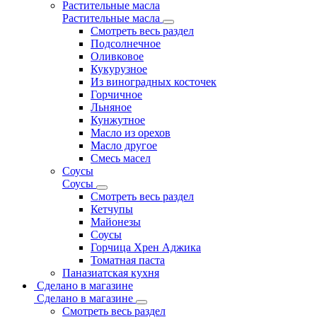
Растительные масла
Растительные масла
Смотреть весь раздел
Подсолнечное
Оливковое
Кукурузное
Из виноградных косточек
Горчичное
Льняное
Кунжутное
Масло из орехов
Масло другое
Смесь масел
Соусы
Соусы
Смотреть весь раздел
Кетчупы
Майонезы
Соусы
Горчица Хрен Аджика
Томатная паста
Паназиатская кухня
Сделано в магазине
Сделано в магазине
Смотреть весь раздел