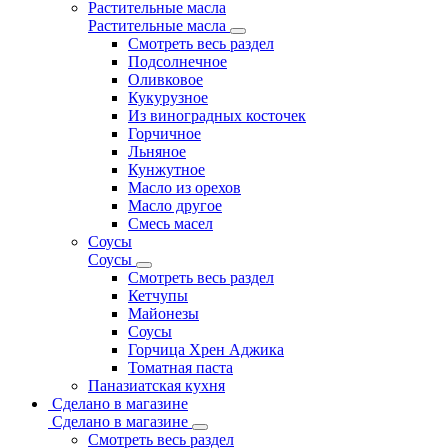
Растительные масла
Растительные масла
Смотреть весь раздел
Подсолнечное
Оливковое
Кукурузное
Из виноградных косточек
Горчичное
Льняное
Кунжутное
Масло из орехов
Масло другое
Смесь масел
Соусы
Соусы
Смотреть весь раздел
Кетчупы
Майонезы
Соусы
Горчица Хрен Аджика
Томатная паста
Паназиатская кухня
Сделано в магазине
Сделано в магазине
Смотреть весь раздел