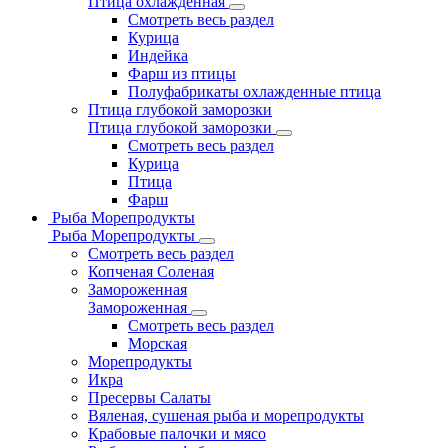
Птица охлажденная
Смотреть весь раздел
Курица
Индейка
Фарш из птицы
Полуфабрикаты охлажденные птица
Птица глубокой заморозки
Птица глубокой заморозки
Смотреть весь раздел
Курица
Птица
Фарш
Рыба Морепродукты
Рыба Морепродукты
Смотреть весь раздел
Копченая Соленая
Замороженная
Замороженная
Смотреть весь раздел
Морская
Морепродукты
Икра
Пресервы Салаты
Вяленая, сушеная рыба и морепродукты
Крабовые палочки и мясо