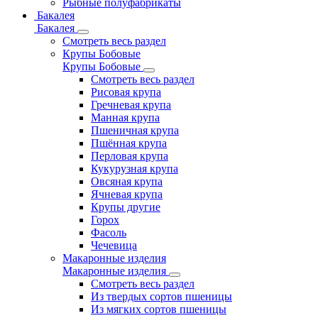
Рыбные полуфабрикаты
Бакалея
Бакалея
Смотреть весь раздел
Крупы Бобовые
Крупы Бобовые
Смотреть весь раздел
Рисовая крупа
Гречневая крупа
Манная крупа
Пшеничная крупа
Пшённая крупа
Перловая крупа
Кукурузная крупа
Овсяная крупа
Ячневая крупа
Крупы другие
Горох
Фасоль
Чечевица
Макаронные изделия
Макаронные изделия
Смотреть весь раздел
Из твердых сортов пшеницы
Из мягких сортов пшеницы