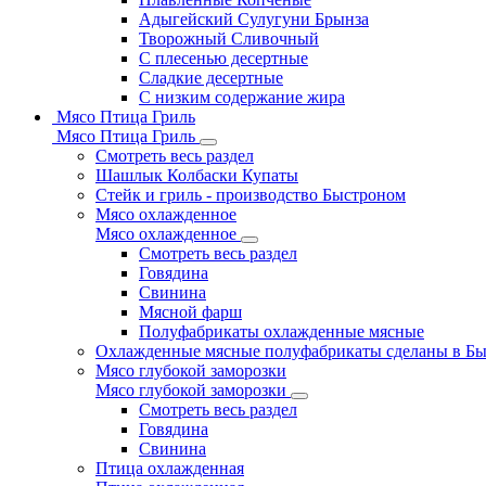
Адыгейский Сулугуни Брынза
Творожный Сливочный
С плесенью десертные
Сладкие десертные
С низким содержание жира
Мясо Птица Гриль
Мясо Птица Гриль
Смотреть весь раздел
Шашлык Колбаски Купаты
Стейк и гриль - производство Быстроном
Мясо охлажденное
Мясо охлажденное
Смотреть весь раздел
Говядина
Свинина
Мясной фарш
Полуфабрикаты охлажденные мясные
Охлажденные мясные полуфабрикаты сделаны в Б
Мясо глубокой заморозки
Мясо глубокой заморозки
Смотреть весь раздел
Говядина
Свинина
Птица охлажденная