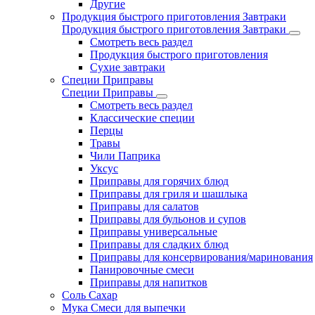
Другие
Продукция быстрого приготовления Завтраки
Продукция быстрого приготовления Завтраки
Смотреть весь раздел
Продукция быстрого приготовления
Сухие завтраки
Специи Приправы
Специи Приправы
Смотреть весь раздел
Классические специи
Перцы
Травы
Чили Паприка
Уксус
Приправы для горячих блюд
Приправы для гриля и шашлыка
Приправы для салатов
Приправы для бульонов и супов
Приправы универсальные
Приправы для сладких блюд
Приправы для консервирования/маринования
Панировочные смеси
Приправы для напитков
Соль Сахар
Мука Смеси для выпечки