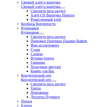
Свежий хлеб и выпечка
Свежий хлеб и выпечка
Смотреть весь раздел
Хлеб СП Выпечка Пироги
Ремесленный хлеб
Колбасы Копчености
Кулинария
Кулинария
Смотреть весь раздел
Пирожки Пончики Пышки Вафли
Фри ассортимент
Суши
Салаты
Вторые блюда
Гарниры
Холодные закуски
Комбо для Вас
Кондитерский цех
Кондитерский цех
Смотреть весь раздел
Торты
Пирожные
Десерты Пудинги
Пицца
Блины