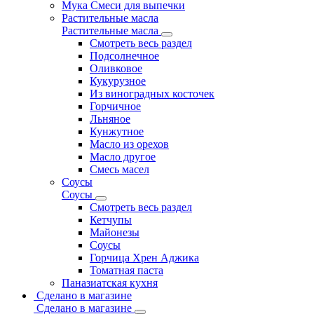
Мука Смеси для выпечки
Растительные масла
Растительные масла
Смотреть весь раздел
Подсолнечное
Оливковое
Кукурузное
Из виноградных косточек
Горчичное
Льняное
Кунжутное
Масло из орехов
Масло другое
Смесь масел
Соусы
Соусы
Смотреть весь раздел
Кетчупы
Майонезы
Соусы
Горчица Хрен Аджика
Томатная паста
Паназиатская кухня
Сделано в магазине
Сделано в магазине