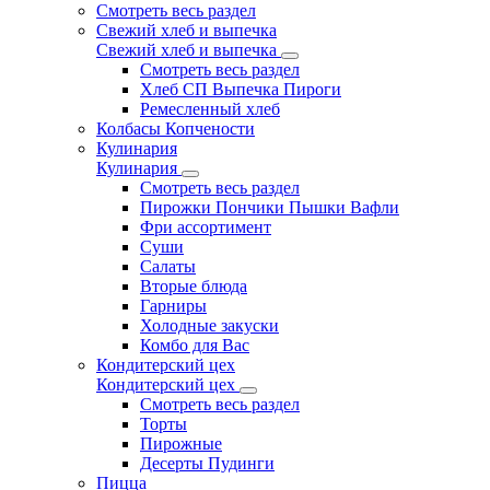
Смотреть весь раздел
Свежий хлеб и выпечка
Свежий хлеб и выпечка
Смотреть весь раздел
Хлеб СП Выпечка Пироги
Ремесленный хлеб
Колбасы Копчености
Кулинария
Кулинария
Смотреть весь раздел
Пирожки Пончики Пышки Вафли
Фри ассортимент
Суши
Салаты
Вторые блюда
Гарниры
Холодные закуски
Комбо для Вас
Кондитерский цех
Кондитерский цех
Смотреть весь раздел
Торты
Пирожные
Десерты Пудинги
Пицца