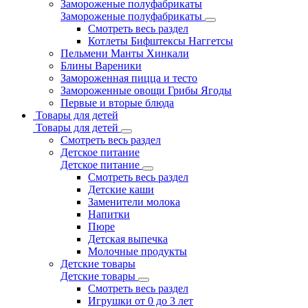
Замороженые полуфабрикаты
Замороженые полуфабрикаты
Смотреть весь раздел
Котлеты Бифштексы Наггетсы
Пельмени Манты Хинкали
Блины Вареники
Замороженная пицца и тесто
Замороженные овощи Грибы Ягоды
Первые и вторые блюда
Товары для детей
Товары для детей
Смотреть весь раздел
Детское питание
Детское питание
Смотреть весь раздел
Детские каши
Заменители молока
Напитки
Пюре
Детская выпечка
Молочные продукты
Детские товары
Детские товары
Смотреть весь раздел
Игрушки от 0 до 3 лет