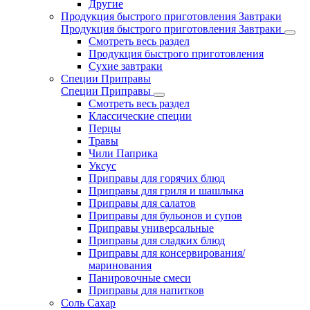
Другие
Продукция быстрого приготовления Завтраки
Продукция быстрого приготовления Завтраки
Смотреть весь раздел
Продукция быстрого приготовления
Сухие завтраки
Специи Приправы
Специи Приправы
Смотреть весь раздел
Классические специи
Перцы
Травы
Чили Паприка
Уксус
Приправы для горячих блюд
Приправы для гриля и шашлыка
Приправы для салатов
Приправы для бульонов и супов
Приправы универсальные
Приправы для сладких блюд
Приправы для консервирования/
маринования
Панировочные смеси
Приправы для напитков
Соль Сахар