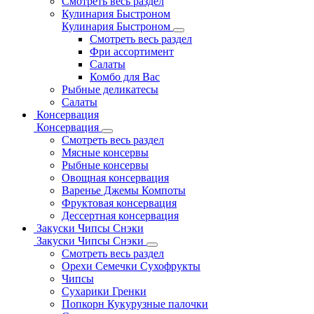
Смотреть весь раздел
Кулинария Быстроном
Кулинария Быстроном
Смотреть весь раздел
Фри ассортимент
Салаты
Комбо для Вас
Рыбные деликатесы
Салаты
Консервация
Консервация
Смотреть весь раздел
Мясные консервы
Рыбные консервы
Овощная консервация
Варенье Джемы Компоты
Фруктовая консервация
Дессертная консервация
Закуски Чипсы Снэки
Закуски Чипсы Снэки
Смотреть весь раздел
Орехи Семечки Сухофрукты
Чипсы
Сухарики Гренки
Попкорн Кукурузные палочки