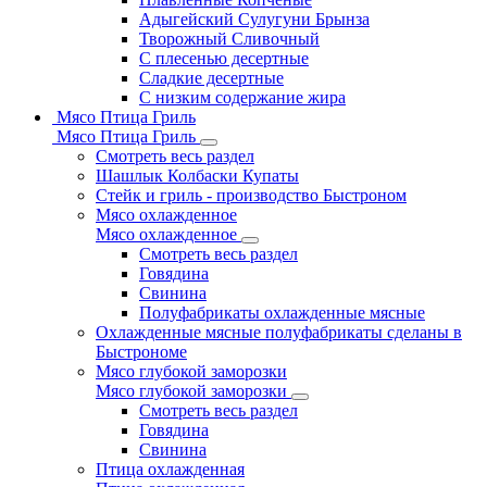
Адыгейский Сулугуни Брынза
Творожный Сливочный
С плесенью десертные
Сладкие десертные
С низким содержание жира
Мясо Птица Гриль
Мясо Птица Гриль
Смотреть весь раздел
Шашлык Колбаски Купаты
Стейк и гриль - производство Быстроном
Мясо охлажденное
Мясо охлажденное
Смотреть весь раздел
Говядина
Свинина
Полуфабрикаты охлажденные мясные
Охлажденные мясные полуфабрикаты сделаны в
Быстрономе
Мясо глубокой заморозки
Мясо глубокой заморозки
Смотреть весь раздел
Говядина
Свинина
Птица охлажденная