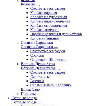
Колбасы
Смотреть весь раздел
Колбаса вареная
Колбаса полукопченая
Колбаса варенокопченая
Колбаса сырокопченая
Колбаса ливерная
Нарезки колбасы и деликатесов
Колбаски(пикник)
Сосиски Сардельки
Сосиски Сардельки
Смотреть весь раздел
Сосиски
Сардельки Шпикачки
Ветчина Деликатесы
Ветчина Деликатесы
Смотреть весь раздел
Деликатесы
Ветчина
Салями Хамон Карпаччо
Шпик Сало
Паштеты
Готовые блюда
Готовые блюда