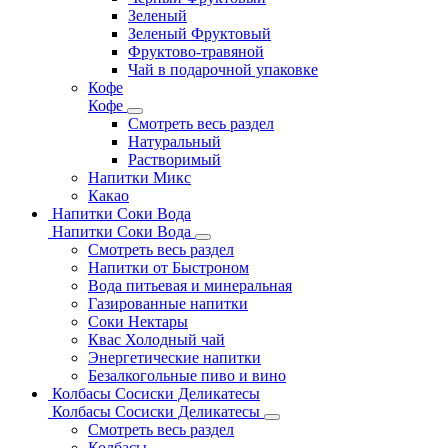
Зеленый
Зеленый Фруктовый
Фруктово-травяной
Чай в подарочной упаковке
Кофе
Кофе
Смотреть весь раздел
Натуральный
Растворимый
Напитки Микс
Какао
Напитки Соки Вода
Напитки Соки Вода
Смотреть весь раздел
Напитки от Быстроном
Вода питьевая и минеральная
Газированные напитки
Соки Нектары
Квас Холодный чай
Энергетические напитки
Безалкогольные пиво и вино
Колбасы Сосиски Деликатесы
Колбасы Сосиски Деликатесы
Смотреть весь раздел
Колбасы