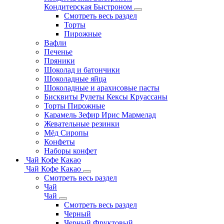
Кондитерская Быстроном
Смотреть весь раздел
Торты
Пирожные
Вафли
Печенье
Пряники
Шоколад и батончики
Шоколадные яйца
Шоколадные и арахисовые пасты
Бисквиты Рулеты Кексы Круассаны
Торты Пирожные
Карамель Зефир Ирис Мармелад
Жевательные резинки
Мёд Сиропы
Конфеты
Наборы конфет
Чай Кофе Какао
Чай Кофе Какао
Смотреть весь раздел
Чай
Чай
Смотреть весь раздел
Черный
Черный Фруктовый