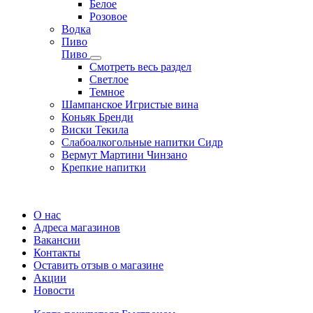
Белое
Розовое
Водка
Пиво
Пиво
Смотреть весь раздел
Cветлое
Темное
Шампанское Игристые вина
Коньяк Бренди
Виски Текила
Слабоалкогольные напитки Сидр
Вермут Мартини Чинзано
Крепкие напитки
Регистрация карты
О нас
Адреса магазинов
Вакансии
Контакты
Оставить отзыв о магазине
Акции
Новости