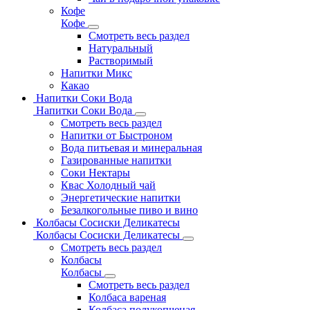
Кофе
Кофе
Смотреть весь раздел
Натуральный
Растворимый
Напитки Микс
Какао
Напитки Соки Вода
Напитки Соки Вода
Смотреть весь раздел
Напитки от Быстроном
Вода питьевая и минеральная
Газированные напитки
Соки Нектары
Квас Холодный чай
Энергетические напитки
Безалкогольные пиво и вино
Колбасы Сосиски Деликатесы
Колбасы Сосиски Деликатесы
Смотреть весь раздел
Колбасы
Колбасы
Смотреть весь раздел
Колбаса вареная
Колбаса полукопченая