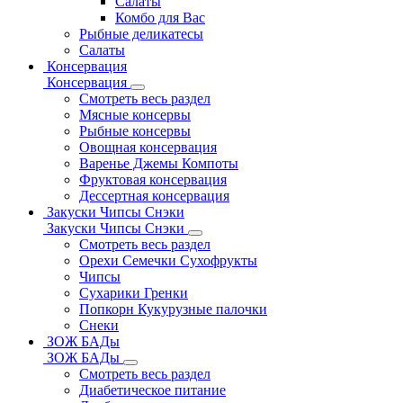
Салаты
Комбо для Вас
Рыбные деликатесы
Салаты
Консервация
Консервация
Смотреть весь раздел
Мясные консервы
Рыбные консервы
Овощная консервация
Варенье Джемы Компоты
Фруктовая консервация
Дессертная консервация
Закуски Чипсы Снэки
Закуски Чипсы Снэки
Смотреть весь раздел
Орехи Семечки Сухофрукты
Чипсы
Сухарики Гренки
Попкорн Кукурузные палочки
Снеки
ЗОЖ БАДы
ЗОЖ БАДы
Смотреть весь раздел
Диабетическое питание