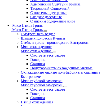
Адыгейский Сулугуни Брынза
Творожный Сливочный
С плесенью десертные
Сладкие десертные
С низким содержание жира
Мясо Птица Гриль
Мясо Птица Гриль
Смотреть весь раздел
Шашлык Колбаски Купаты
Стейк и гриль - производство Быстроном
Мясо охлажденное
Мясо охлажденное
Смотреть весь раздел
Говядина
Свинина
Полуфабрикаты охлажденные мясные
Охлажденные мясные полуфабрикаты сделаны в
Быстрономе
Мясо глубокой заморозки
Мясо глубокой заморозки
Смотреть весь раздел
Говядина
Свинина
Птица охлажденная