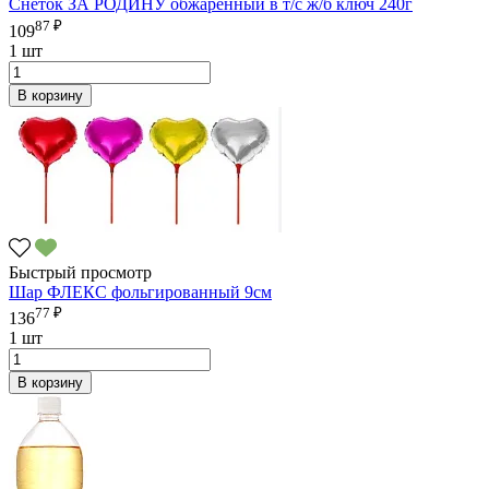
Снеток ЗА РОДИНУ обжаренный в т/с ж/б ключ 240г
87 ₽
109
1 шт
В корзину
Быстрый просмотр
Шар ФЛЕКС фольгированный 9см
77 ₽
136
1 шт
В корзину