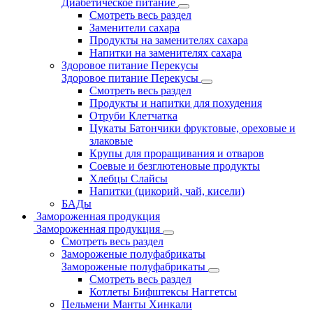
Диабетическое питание
Смотреть весь раздел
Заменители сахара
Продукты на заменителях сахара
Напитки на заменителях сахара
Здоровое питание Перекусы
Здоровое питание Перекусы
Смотреть весь раздел
Продукты и напитки для похудения
Отруби Клетчатка
Цукаты Батончики фруктовые, ореховые и
злаковые
Крупы для проращивания и отваров
Соевые и безглютеновые продукты
Хлебцы Слайсы
Напитки (цикорий, чай, кисели)
БАДы
Замороженная продукция
Замороженная продукция
Смотреть весь раздел
Замороженые полуфабрикаты
Замороженые полуфабрикаты
Смотреть весь раздел
Котлеты Бифштексы Наггетсы
Пельмени Манты Хинкали