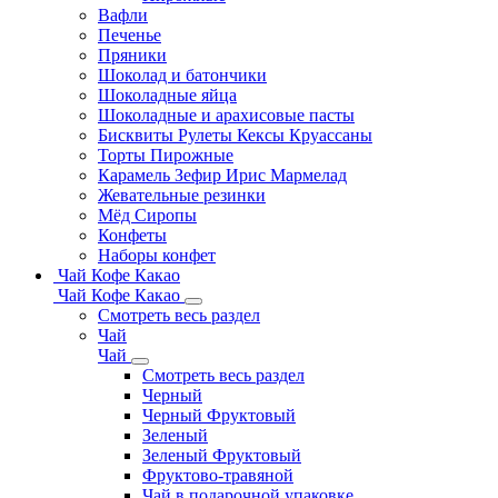
Вафли
Печенье
Пряники
Шоколад и батончики
Шоколадные яйца
Шоколадные и арахисовые пасты
Бисквиты Рулеты Кексы Круассаны
Торты Пирожные
Карамель Зефир Ирис Мармелад
Жевательные резинки
Мёд Сиропы
Конфеты
Наборы конфет
Чай Кофе Какао
Чай Кофе Какао
Смотреть весь раздел
Чай
Чай
Смотреть весь раздел
Черный
Черный Фруктовый
Зеленый
Зеленый Фруктовый
Фруктово-травяной
Чай в подарочной упаковке