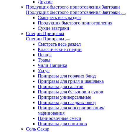
Другие
Продукция быстрого приготовления Завтраки
Продукция быстрого приготовления Завтраки
Смотреть весь раздел
Продукция быстрого приготовления
Сухие завтраки
Специи Приправы
Специи Приправы
Смотреть весь раздел
Классические специи
Перцы
Травы
Чили Паприка
Уксус
Приправы для горячих блюд
Приправы для гриля и шашлыка
Приправы для салатов
Приправы для бульонов и супов
Приправы универсальные
Приправы для сладких блюд
Приправы для консервирования/
маринования
Панировочные смеси
Приправы для напитков
Соль Сахар