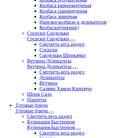
Колбаса варенокопченая
Колбаса сырокопченая
Колбаса ливерная
Нарезки колбасы и деликатесов
Колбаски(пикник)
Сосиски Сардельки
Сосиски Сардельки
Смотреть весь раздел
Сосиски
Сардельки Шпикачки
Ветчина Деликатесы
Ветчина Деликатесы
Смотреть весь раздел
Деликатесы
Ветчина
Салями Хамон Карпаччо
Шпик Сало
Паштеты
Готовые блюда
Готовые блюда
Смотреть весь раздел
Кулинария Быстроном
Кулинария Быстроном
Смотреть весь раздел