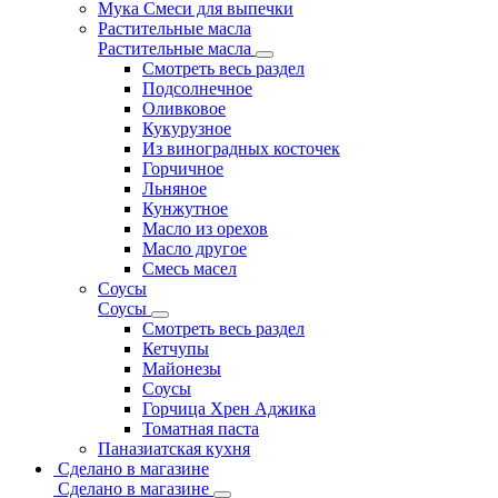
Мука Смеси для выпечки
Растительные масла
Растительные масла
Смотреть весь раздел
Подсолнечное
Оливковое
Кукурузное
Из виноградных косточек
Горчичное
Льняное
Кунжутное
Масло из орехов
Масло другое
Смесь масел
Соусы
Соусы
Смотреть весь раздел
Кетчупы
Майонезы
Соусы
Горчица Хрен Аджика
Томатная паста
Паназиатская кухня
Сделано в магазине
Сделано в магазине