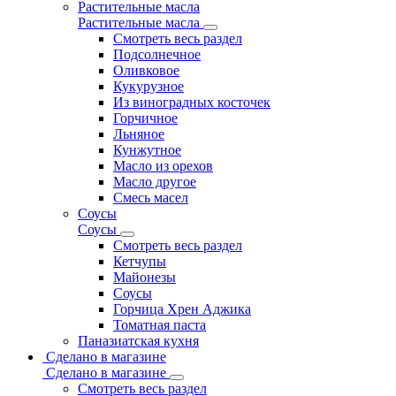
Растительные масла
Растительные масла
Смотреть весь раздел
Подсолнечное
Оливковое
Кукурузное
Из виноградных косточек
Горчичное
Льняное
Кунжутное
Масло из орехов
Масло другое
Смесь масел
Соусы
Соусы
Смотреть весь раздел
Кетчупы
Майонезы
Соусы
Горчица Хрен Аджика
Томатная паста
Паназиатская кухня
Сделано в магазине
Сделано в магазине
Смотреть весь раздел