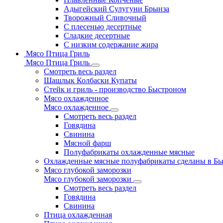
Адыгейский Сулугуни Брынза
Творожный Сливочный
С плесенью десертные
Сладкие десертные
С низким содержание жира
Мясо Птица Гриль
Мясо Птица Гриль
Смотреть весь раздел
Шашлык Колбаски Купаты
Стейк и гриль - производство Быстроном
Мясо охлажденное
Мясо охлажденное
Смотреть весь раздел
Говядина
Свинина
Мясной фарш
Полуфабрикаты охлажденные мясные
Охлажденные мясные полуфабрикаты сделаны в Б
Мясо глубокой заморозки
Мясо глубокой заморозки
Смотреть весь раздел
Говядина
Свинина
Птица охлажденная