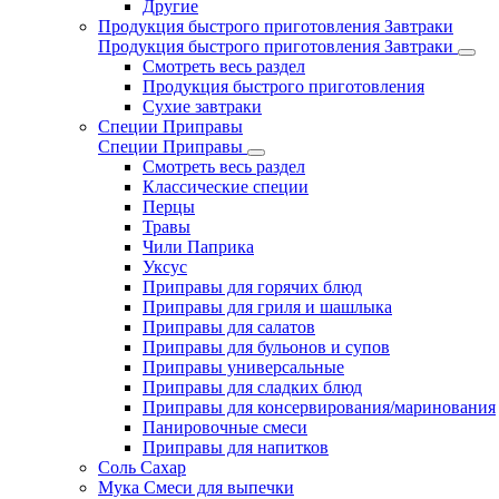
Другие
Продукция быстрого приготовления Завтраки
Продукция быстрого приготовления Завтраки
Смотреть весь раздел
Продукция быстрого приготовления
Сухие завтраки
Специи Приправы
Специи Приправы
Смотреть весь раздел
Классические специи
Перцы
Травы
Чили Паприка
Уксус
Приправы для горячих блюд
Приправы для гриля и шашлыка
Приправы для салатов
Приправы для бульонов и супов
Приправы универсальные
Приправы для сладких блюд
Приправы для консервирования/маринования
Панировочные смеси
Приправы для напитков
Соль Сахар
Мука Смеси для выпечки