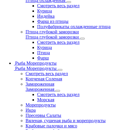
Птица охлажденная
Смотреть весь раздел
Курица
Индейка
Фарш из птицы
Полуфабрикаты охлажденные птица
Птица глубокой заморозки
Птица глубокой заморозки
Смотреть весь раздел
Курица
Птица
Фарш
Рыба Морепродукты
Рыба Морепродукты
Смотреть весь раздел
Копченая Соленая
Замороженная
Замороженная
Смотреть весь раздел
Морская
Морепродукты
Икра
Пресервы Салаты
Вяленая, сушеная рыба и морепродукты
Крабовые палочки и мясо