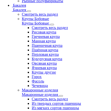
Рыбные полуфабрикаты
Бакалея
Бакалея
Смотреть весь раздел
Крупы Бобовые
Крупы Бобовые
Смотреть весь раздел
Рисовая крупа
Гречневая крупа
Манная крупа
Пшеничная крупа
Пшённая крупа
Перловая крупа
Кукурузная крупа
Овсяная крупа
Ячневая крупа
Крупы другие
Горох
Фасоль
Чечевица
Макаронные изделия
Макаронные изделия
Смотреть весь раздел
Из твердых сортов пшеницы
Из мягких сортов пшеницы