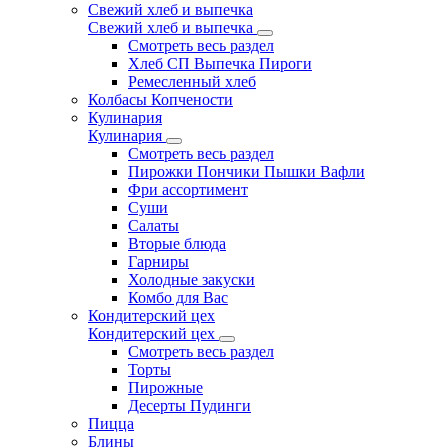
Свежий хлеб и выпечка
Свежий хлеб и выпечка
Смотреть весь раздел
Хлеб СП Выпечка Пироги
Ремесленный хлеб
Колбасы Копчености
Кулинария
Кулинария
Смотреть весь раздел
Пирожки Пончики Пышки Вафли
Фри ассортимент
Суши
Салаты
Вторые блюда
Гарниры
Холодные закуски
Комбо для Вас
Кондитерский цех
Кондитерский цех
Смотреть весь раздел
Торты
Пирожные
Десерты Пудинги
Пицца
Блины