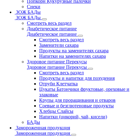
Попкорн Кукурузные палочки
Снеки
ЗОЖ БАДы
ЗОЖ БАДы
Смотреть весь раздел
Диабетическое питание
Диабетическое питание
Смотреть весь раздел
Заменители сахара
Продукты на заменителях сахара
Напитки на заменителях сахара
Здоровое питание Перекусы
Здоровое питание Перекусы
Смотреть весь раздел
Продукты и напитки для похудения
Отруби Клетчатка
Цукаты Батончики фруктовые, ореховые и
злаковые
Крупы для проращивания и отваров
Соевые и безглютеновые продукты
Хлебцы Слайсы
Напитки (цикорий, чай, кисели)
БАДы
Замороженная продукция
Замороженная продукция