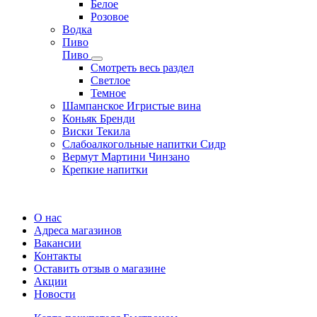
Белое
Розовое
Водка
Пиво
Пиво
Смотреть весь раздел
Cветлое
Темное
Шампанское Игристые вина
Коньяк Бренди
Виски Текила
Слабоалкогольные напитки Сидр
Вермут Мартини Чинзано
Крепкие напитки
Регистрация карты
О нас
Адреса магазинов
Вакансии
Контакты
Оставить отзыв о магазине
Акции
Новости