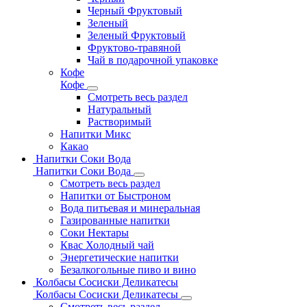
Черный Фруктовый
Зеленый
Зеленый Фруктовый
Фруктово-травяной
Чай в подарочной упаковке
Кофе
Кофе
Смотреть весь раздел
Натуральный
Растворимый
Напитки Микс
Какао
Напитки Соки Вода
Напитки Соки Вода
Смотреть весь раздел
Напитки от Быстроном
Вода питьевая и минеральная
Газированные напитки
Соки Нектары
Квас Холодный чай
Энергетические напитки
Безалкогольные пиво и вино
Колбасы Сосиски Деликатесы
Колбасы Сосиски Деликатесы
Смотреть весь раздел