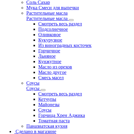
Соль Сахар
Мука Смеси для выпечки
Растительные масла
Растительные масла
Смотреть весь раздел
Подсолнечное
Оливковое
Кукурузное
Из виноградных косточек
Горчичное
Льняное
Кунжутное
Масло из орехов
Масло другое
Смесь масел
Соусы
Соусы
Смотреть весь раздел
Кетчупы
Майонезы
Соусы
Горчица Хрен Аджика
Томатная паста
Паназиатская кухня
Сделано в магазине