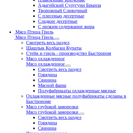
Адыгейский Сулугуни Брынза
Творожный Сливочный
С плесенью десертные
Сладкие десертные
С низким содержание жира
Мясо Птица Гриль
Мясо Птица Гриль
Смотреть весь раздел
Шашлык Колбаски Купаты
Стейк и гриль - производство Быстроном
Мясо охлажденное
Мясо охлажденное
Смотреть весь раздел
Говядина
Свинина
Мясной фарш
Полуфабрикаты охлажденные мясные
Охлажденные мясные полуфабрикаты сделаны в
Быстрономе
Мясо глубокой заморозки
Мясо глубокой заморозки
Смотреть весь раздел
Говядина
Свинина