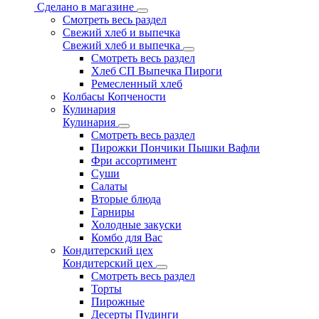
Сделано в магазине
Смотреть весь раздел
Свежий хлеб и выпечка
Свежий хлеб и выпечка
Смотреть весь раздел
Хлеб СП Выпечка Пироги
Ремесленный хлеб
Колбасы Копчености
Кулинария
Кулинария
Смотреть весь раздел
Пирожки Пончики Пышки Вафли
Фри ассортимент
Суши
Салаты
Вторые блюда
Гарниры
Холодные закуски
Комбо для Вас
Кондитерский цех
Кондитерский цех
Смотреть весь раздел
Торты
Пирожные
Десерты Пудинги