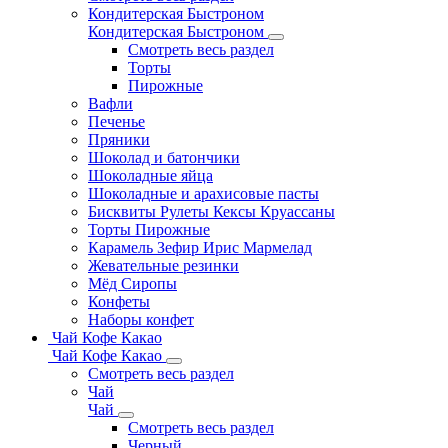
Кондитерская Быстроном
Кондитерская Быстроном
Смотреть весь раздел
Торты
Пирожные
Вафли
Печенье
Пряники
Шоколад и батончики
Шоколадные яйца
Шоколадные и арахисовые пасты
Бисквиты Рулеты Кексы Круассаны
Торты Пирожные
Карамель Зефир Ирис Мармелад
Жевательные резинки
Мёд Сиропы
Конфеты
Наборы конфет
Чай Кофе Какао
Чай Кофе Какао
Смотреть весь раздел
Чай
Чай
Смотреть весь раздел
Черный