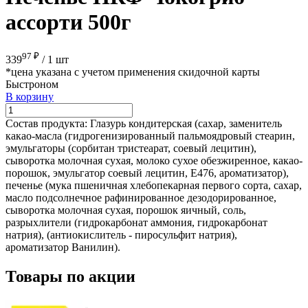
ассорти 500г
97 ₽
339
/
1 шт
*цена указана с учетом применения скидочной карты
Быстроном
В корзину
Состав продукта:
Глазурь кондитерская (сахар, заменитель
какао-масла (гидрогенизированный пальмоядровый стеарин,
эмульгаторы (сорбитан тристеарат, соевый лецитин),
сыворотка молочная сухая, молоко сухое обезжиренное, какао-
порошок, эмульгатор соевый лецитин, Е476, ароматизатор),
печенье (мука пшеничная хлебопекарная первого сорта, сахар,
масло подсолнечное рафинированное дезодорированное,
сыворотка молочная сухая, порошок яичный, соль,
разрыхлители (гидрокарбонат аммония, гидрокарбонат
натрия), (антиокислитель - пиросульфит натрия),
ароматизатор Ванилин).
Товары по акции