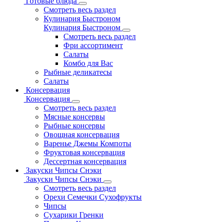
Готовые блюда
Смотреть весь раздел
Кулинария Быстроном
Кулинария Быстроном
Смотреть весь раздел
Фри ассортимент
Салаты
Комбо для Вас
Рыбные деликатесы
Салаты
Консервация
Консервация
Смотреть весь раздел
Мясные консервы
Рыбные консервы
Овощная консервация
Варенье Джемы Компоты
Фруктовая консервация
Дессертная консервация
Закуски Чипсы Снэки
Закуски Чипсы Снэки
Смотреть весь раздел
Орехи Семечки Сухофрукты
Чипсы
Сухарики Гренки