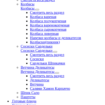
Колбасы
Колбасы
Смотреть весь раздел
Колбаса вареная
Колбаса полукопченая
Колбаса варенокопченая
Колбаса сырокопченая
Колбаса ливерная
Нарезки колбасы и деликатесов
Колбаски(пикник)
Сосиски Сардельки
Сосиски Сардельки
Смотреть весь раздел
Сосиски
Сардельки Шпикачки
Ветчина Деликатесы
Ветчина Деликатесы
Смотреть весь раздел
Деликатесы
Ветчина
Салями Хамон Карпаччо
Шпик Сало
Паштеты
Готовые блюда