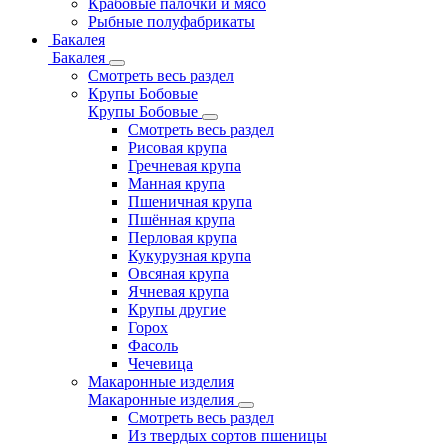
Крабовые палочки и мясо
Рыбные полуфабрикаты
Бакалея
Бакалея
Смотреть весь раздел
Крупы Бобовые
Крупы Бобовые
Смотреть весь раздел
Рисовая крупа
Гречневая крупа
Манная крупа
Пшеничная крупа
Пшённая крупа
Перловая крупа
Кукурузная крупа
Овсяная крупа
Ячневая крупа
Крупы другие
Горох
Фасоль
Чечевица
Макаронные изделия
Макаронные изделия
Смотреть весь раздел
Из твердых сортов пшеницы