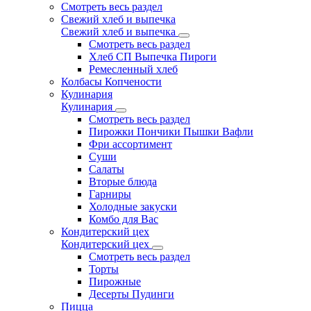
Смотреть весь раздел
Свежий хлеб и выпечка
Свежий хлеб и выпечка
Смотреть весь раздел
Хлеб СП Выпечка Пироги
Ремесленный хлеб
Колбасы Копчености
Кулинария
Кулинария
Смотреть весь раздел
Пирожки Пончики Пышки Вафли
Фри ассортимент
Суши
Салаты
Вторые блюда
Гарниры
Холодные закуски
Комбо для Вас
Кондитерский цех
Кондитерский цех
Смотреть весь раздел
Торты
Пирожные
Десерты Пудинги
Пицца