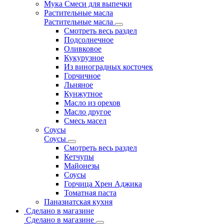
Мука Смеси для выпечки
Растительные масла
Растительные масла
Смотреть весь раздел
Подсолнечное
Оливковое
Кукурузное
Из виноградных косточек
Горчичное
Льняное
Кунжутное
Масло из орехов
Масло другое
Смесь масел
Соусы
Соусы
Смотреть весь раздел
Кетчупы
Майонезы
Соусы
Горчица Хрен Аджика
Томатная паста
Паназиатская кухня
Сделано в магазине
Сделано в магазине