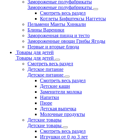
Замороженые полуфабрикаты
Замороженые полуфабрикаты
Смотреть весь раздел
Котлеты Бифштексы Наггетсы
Пельмени Манты Хинкали
Блины Вареники
Замороженная пицца и тесто
Замороженные овощи Грибы Ягоды
Первые и вторые блюда
Товары для детей
Товары для детей
Смотреть весь раздел
Детское питание
Детское питание
Смотреть весь раздел
Детские каши
Заменители молока
Напитки
Пюре
Детская выпечка
Молочные продукты
Детские товары
Детские товары
Смотреть весь раздел
Игрушки от 0 до 3 лет