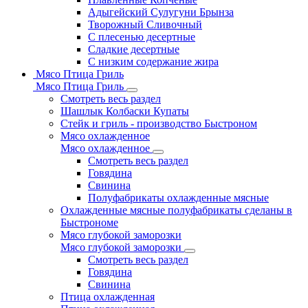
Адыгейский Сулугуни Брынза
Творожный Сливочный
С плесенью десертные
Сладкие десертные
С низким содержание жира
Мясо Птица Гриль
Мясо Птица Гриль
Смотреть весь раздел
Шашлык Колбаски Купаты
Стейк и гриль - производство Быстроном
Мясо охлажденное
Мясо охлажденное
Смотреть весь раздел
Говядина
Свинина
Полуфабрикаты охлажденные мясные
Охлажденные мясные полуфабрикаты сделаны в
Быстрономе
Мясо глубокой заморозки
Мясо глубокой заморозки
Смотреть весь раздел
Говядина
Свинина
Птица охлажденная