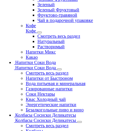
Зеленый
Зеленый Фруктовый
Фруктово-травяной
Чай в подарочной упаковке
Кофе
Кофе
Смотреть весь раздел
Натуральный
Растворимый
Напитки Микс
Какао
Напитки Соки Вода
Напитки Соки Вода
Смотреть весь раздел
Напитки от Быстроном
Вода питьевая и минеральная
Газированные напитки
Соки Нектары
Квас Холодный чай
Энергетические напитки
Безалкогольные пиво и вино
Колбасы Сосиски Деликатесы
Колбасы Сосиски Деликатесы
Смотреть весь раздел
Колбасы