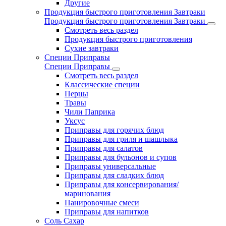
Другие
Продукция быстрого приготовления Завтраки
Продукция быстрого приготовления Завтраки
Смотреть весь раздел
Продукция быстрого приготовления
Сухие завтраки
Специи Приправы
Специи Приправы
Смотреть весь раздел
Классические специи
Перцы
Травы
Чили Паприка
Уксус
Приправы для горячих блюд
Приправы для гриля и шашлыка
Приправы для салатов
Приправы для бульонов и супов
Приправы универсальные
Приправы для сладких блюд
Приправы для консервирования/
маринования
Панировочные смеси
Приправы для напитков
Соль Сахар