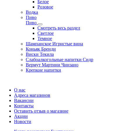
Белое
Розовое
Водка
Пиво
Пиво
Смотреть весь раздел
Cветлое
Темное
Шампанское Игристые вина
Коньяк Бренди
Виски Текила
Слабоалкогольные напитки Сидр
Вермут Мартини Чинзано
Крепкие напитки
Регистрация карты
О нас
Адреса магазинов
Вакансии
Контакты
Оставить отзыв о магазине
Акции
Новости