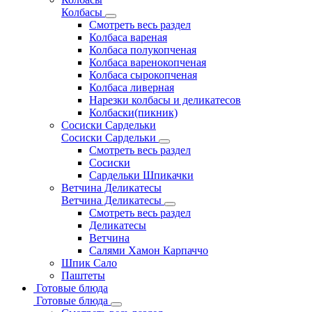
Колбасы
Смотреть весь раздел
Колбаса вареная
Колбаса полукопченая
Колбаса варенокопченая
Колбаса сырокопченая
Колбаса ливерная
Нарезки колбасы и деликатесов
Колбаски(пикник)
Сосиски Сардельки
Сосиски Сардельки
Смотреть весь раздел
Сосиски
Сардельки Шпикачки
Ветчина Деликатесы
Ветчина Деликатесы
Смотреть весь раздел
Деликатесы
Ветчина
Салями Хамон Карпаччо
Шпик Сало
Паштеты
Готовые блюда
Готовые блюда