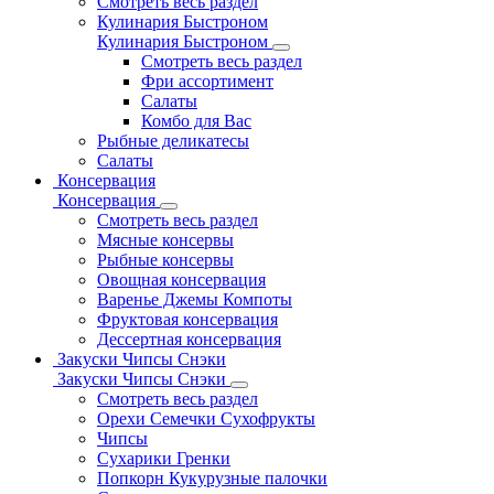
Смотреть весь раздел
Кулинария Быстроном
Кулинария Быстроном
Смотреть весь раздел
Фри ассортимент
Салаты
Комбо для Вас
Рыбные деликатесы
Салаты
Консервация
Консервация
Смотреть весь раздел
Мясные консервы
Рыбные консервы
Овощная консервация
Варенье Джемы Компоты
Фруктовая консервация
Дессертная консервация
Закуски Чипсы Снэки
Закуски Чипсы Снэки
Смотреть весь раздел
Орехи Семечки Сухофрукты
Чипсы
Сухарики Гренки
Попкорн Кукурузные палочки