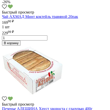
-26%
Быстрый просмотр
Чай АХМАД Минт коктейль травяной 20пак
90 ₽
169
1 шт
99 ₽
229
В корзину
Быстрый просмотр
Печенье АЛЕШИНА Хруст хвороста с глазурью 400г