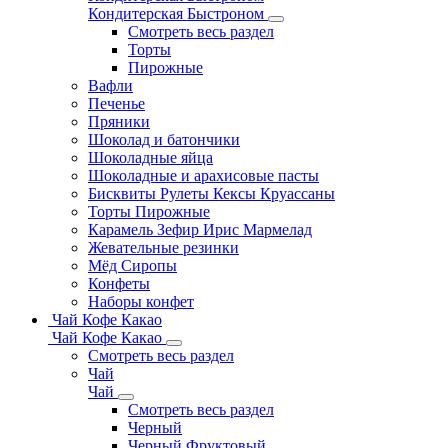
Кондитерская Быстроном
Смотреть весь раздел
Торты
Пирожные
Вафли
Печенье
Пряники
Шоколад и батончики
Шоколадные яйца
Шоколадные и арахисовые пасты
Бисквиты Рулеты Кексы Круассаны
Торты Пирожные
Карамель Зефир Ирис Мармелад
Жевательные резинки
Мёд Сиропы
Конфеты
Наборы конфет
Чай Кофе Какао
Чай Кофе Какао
Смотреть весь раздел
Чай
Чай
Смотреть весь раздел
Черный
Черный Фруктовый