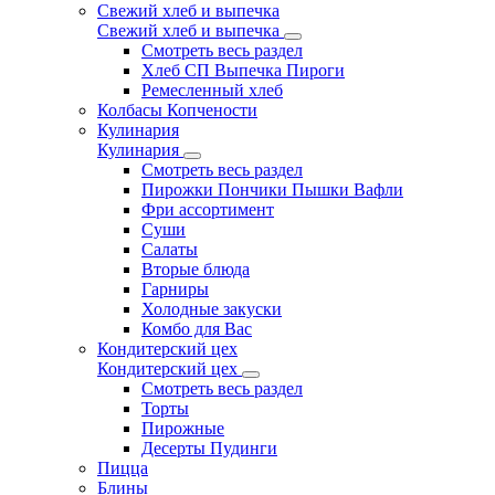
Свежий хлеб и выпечка
Свежий хлеб и выпечка
Смотреть весь раздел
Хлеб СП Выпечка Пироги
Ремесленный хлеб
Колбасы Копчености
Кулинария
Кулинария
Смотреть весь раздел
Пирожки Пончики Пышки Вафли
Фри ассортимент
Суши
Салаты
Вторые блюда
Гарниры
Холодные закуски
Комбо для Вас
Кондитерский цех
Кондитерский цех
Смотреть весь раздел
Торты
Пирожные
Десерты Пудинги
Пицца
Блины