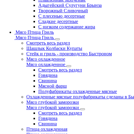
Адыгейский Сулугуни Брынза
Творожный Сливочный
С плесенью десертные
Сладкие десертные
С низким содержание жира
Мясо Птица Гриль
Мясо Птица Гриль
Смотреть весь раздел
Шашлык Колбаски Купаты
Стейк и гриль - производство Быстроном
Мясо охлажденное
Мясо охлажденное
Смотреть весь раздел
Говядина
Свинина
Мясной фарш
Полуфабрикаты охлажденные мясные
Охлажденные мясные полуфабрикаты сделаны в Б
Мясо глубокой заморозки
Мясо глубокой заморозки
Смотреть весь раздел
Говядина
Свинина
Птица охлажденная