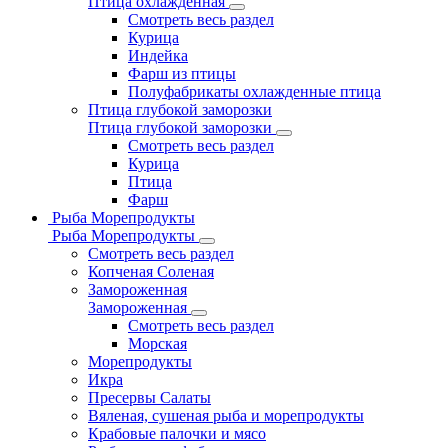
Птица охлажденная
Смотреть весь раздел
Курица
Индейка
Фарш из птицы
Полуфабрикаты охлажденные птица
Птица глубокой заморозки
Птица глубокой заморозки
Смотреть весь раздел
Курица
Птица
Фарш
Рыба Морепродукты
Рыба Морепродукты
Смотреть весь раздел
Копченая Соленая
Замороженная
Замороженная
Смотреть весь раздел
Морская
Морепродукты
Икра
Пресервы Салаты
Вяленая, сушеная рыба и морепродукты
Крабовые палочки и мясо