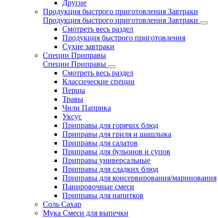
Другие
Продукция быстрого приготовления Завтраки
Продукция быстрого приготовления Завтраки
Смотреть весь раздел
Продукция быстрого приготовления
Сухие завтраки
Специи Приправы
Специи Приправы
Смотреть весь раздел
Классические специи
Перцы
Травы
Чили Паприка
Уксус
Приправы для горячих блюд
Приправы для гриля и шашлыка
Приправы для салатов
Приправы для бульонов и супов
Приправы универсальные
Приправы для сладких блюд
Приправы для консервирования/маринования
Панировочные смеси
Приправы для напитков
Соль Сахар
Мука Смеси для выпечки