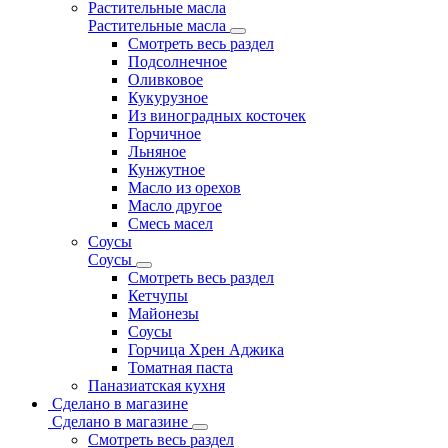
Растительные масла
Растительные масла
Смотреть весь раздел
Подсолнечное
Оливковое
Кукурузное
Из виноградных косточек
Горчичное
Льняное
Кунжутное
Масло из орехов
Масло другое
Смесь масел
Соусы
Соусы
Смотреть весь раздел
Кетчупы
Майонезы
Соусы
Горчица Хрен Аджика
Томатная паста
Паназиатская кухня
Сделано в магазине
Сделано в магазине
Смотреть весь раздел