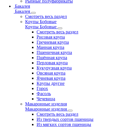
Рыбные полуфабрикаты
Бакалея
Бакалея
Смотреть весь раздел
Крупы Бобовые
Крупы Бобовые
Смотреть весь раздел
Рисовая крупа
Гречневая крупа
Манная крупа
Пшеничная крупа
Пшённая крупа
Перловая крупа
Кукурузная крупа
Овсяная крупа
Ячневая крупа
Крупы другие
Горох
Фасоль
Чечевица
Макаронные изделия
Макаронные изделия
Смотреть весь раздел
Из твердых сортов пшеницы
Из мягких сортов пшеницы