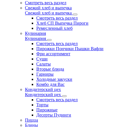
Смотреть весь раздел
Свежий хлеб и выпечка
Свежий хлеб и выпечка
Смотреть весь раздел
Хлеб СП Выпечка Пироги
Ремесленный хлеб
Кулинария
Кулинария
Смотреть весь раздел
Пирожки Пончики Пышки Вафли
Фри ассортимент
Суши
Салаты
Вторые блюда
Гарниры
Холодные закуски
Комбо для Вас
Кондитерский цех
Кондитерский цех
Смотреть весь раздел
Торты
Пирожные
Десерты Пудинги
Пицца
Блины