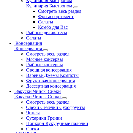
Кулинария Быстроном
Кулинария Быстроном
Смотреть весь раздел
Фри ассортимент
Салаты
Комбо для Вас
Рыбные деликатесы
Салаты
Консервация
Консервация
Смотреть весь раздел
Мясные консервы
Рыбные консервы
Овощная консервация
Варенье Джемы Компоты
Фруктовая консервация
Дессертная консервация
Закуски Чипсы Снэки
Закуски Чипсы Снэки
Смотреть весь раздел
Орехи Семечки Сухофрукты
Чипсы
Сухарики Гренки
Попкорн Кукурузные палочки
Снеки