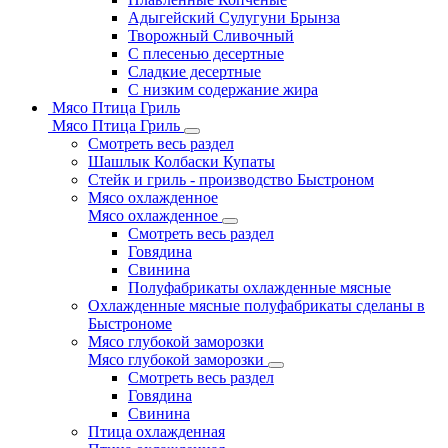
Адыгейский Сулугуни Брынза
Творожный Сливочный
С плесенью десертные
Сладкие десертные
С низким содержание жира
Мясо Птица Гриль
Мясо Птица Гриль
Смотреть весь раздел
Шашлык Колбаски Купаты
Стейк и гриль - производство Быстроном
Мясо охлажденное
Мясо охлажденное
Смотреть весь раздел
Говядина
Свинина
Полуфабрикаты охлажденные мясные
Охлажденные мясные полуфабрикаты сделаны в
Быстрономе
Мясо глубокой заморозки
Мясо глубокой заморозки
Смотреть весь раздел
Говядина
Свинина
Птица охлажденная