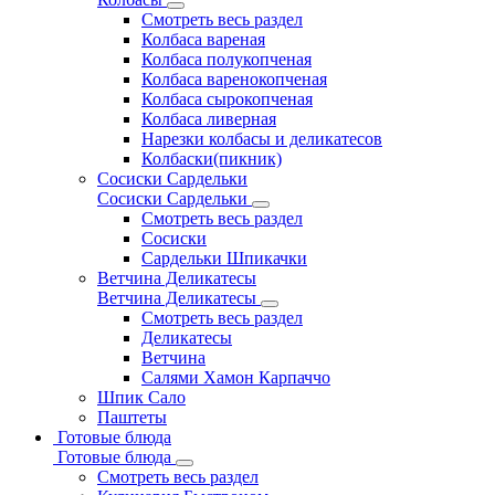
Смотреть весь раздел
Колбаса вареная
Колбаса полукопченая
Колбаса варенокопченая
Колбаса сырокопченая
Колбаса ливерная
Нарезки колбасы и деликатесов
Колбаски(пикник)
Сосиски Сардельки
Сосиски Сардельки
Смотреть весь раздел
Сосиски
Сардельки Шпикачки
Ветчина Деликатесы
Ветчина Деликатесы
Смотреть весь раздел
Деликатесы
Ветчина
Салями Хамон Карпаччо
Шпик Сало
Паштеты
Готовые блюда
Готовые блюда
Смотреть весь раздел