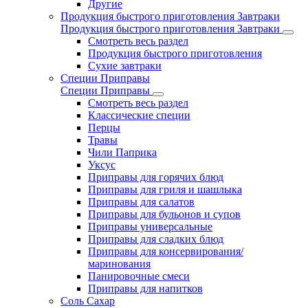
Другие
Продукция быстрого приготовления Завтраки
Продукция быстрого приготовления Завтраки
Смотреть весь раздел
Продукция быстрого приготовления
Сухие завтраки
Специи Приправы
Специи Приправы
Смотреть весь раздел
Классические специи
Перцы
Травы
Чили Паприка
Уксус
Приправы для горячих блюд
Приправы для гриля и шашлыка
Приправы для салатов
Приправы для бульонов и супов
Приправы универсальные
Приправы для сладких блюд
Приправы для консервирования/
маринования
Панировочные смеси
Приправы для напитков
Соль Сахар