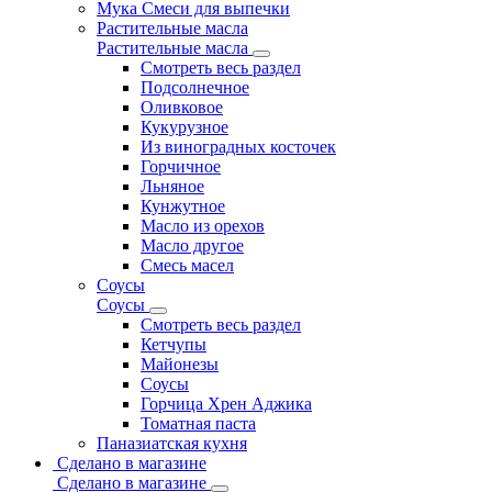
Мука Смеси для выпечки
Растительные масла
Растительные масла
Смотреть весь раздел
Подсолнечное
Оливковое
Кукурузное
Из виноградных косточек
Горчичное
Льняное
Кунжутное
Масло из орехов
Масло другое
Смесь масел
Соусы
Соусы
Смотреть весь раздел
Кетчупы
Майонезы
Соусы
Горчица Хрен Аджика
Томатная паста
Паназиатская кухня
Сделано в магазине
Сделано в магазине