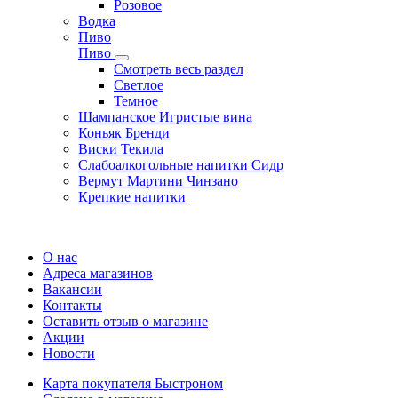
Розовое
Водка
Пиво
Пиво
Смотреть весь раздел
Cветлое
Темное
Шампанское Игристые вина
Коньяк Бренди
Виски Текила
Слабоалкогольные напитки Сидр
Вермут Мартини Чинзано
Крепкие напитки
Регистрация карты
О нас
Адреса магазинов
Вакансии
Контакты
Оставить отзыв о магазине
Акции
Новости
Карта покупателя Быстроном