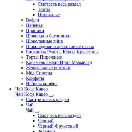
Смотреть весь раздел
Торты
Пирожные
Вафли
Печенье
Пряники
Шоколад и батончики
Шоколадные яйца
Шоколадные и арахисовые пасты
Бисквиты Рулеты Кексы Круассаны
Торты Пирожные
Карамель Зефир Ирис Мармелад
Жевательные резинки
Мёд Сиропы
Конфеты
Наборы конфет
Чай Кофе Какао
Чай Кофе Какао
Смотреть весь раздел
Чай
Чай
Смотреть весь раздел
Черный
Черный Фруктовый
Зеленый