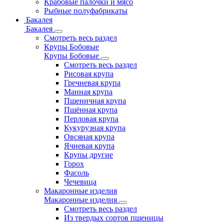
Крабовые палочки и мясо
Рыбные полуфабрикаты
Бакалея
Бакалея
Смотреть весь раздел
Крупы Бобовые
Крупы Бобовые
Смотреть весь раздел
Рисовая крупа
Гречневая крупа
Манная крупа
Пшеничная крупа
Пшённая крупа
Перловая крупа
Кукурузная крупа
Овсяная крупа
Ячневая крупа
Крупы другие
Горох
Фасоль
Чечевица
Макаронные изделия
Макаронные изделия
Смотреть весь раздел
Из твердых сортов пшеницы