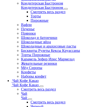
Кондитерская Быстроном
Кондитерская Быстроном
Смотреть весь раздел
Торты
Пирожные
Вафли
Печенье
Пряники
Шоколад и батончики
Шоколадные яйца
Шоколадные и арахисовые пасты
Бисквиты Рулеты Кексы Круассаны
Торты Пирожные
Карамель Зефир Ирис Мармелад
Жевательные резинки
Мёд Сиропы
Конфеты
Наборы конфет
Чай Кофе Какао
Чай Кофе Какао
Смотреть весь раздел
Чай
Чай
Смотреть весь раздел
Черный