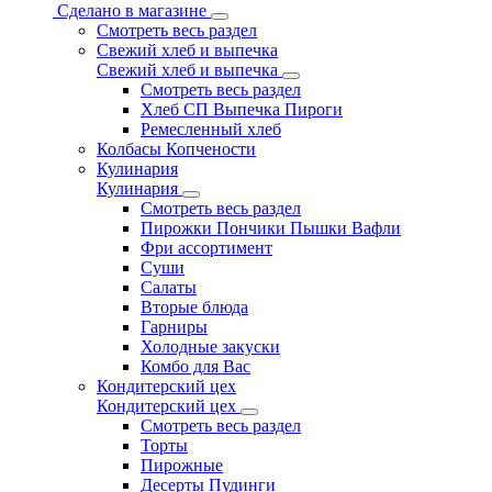
Сделано в магазине
Смотреть весь раздел
Свежий хлеб и выпечка
Свежий хлеб и выпечка
Смотреть весь раздел
Хлеб СП Выпечка Пироги
Ремесленный хлеб
Колбасы Копчености
Кулинария
Кулинария
Смотреть весь раздел
Пирожки Пончики Пышки Вафли
Фри ассортимент
Суши
Салаты
Вторые блюда
Гарниры
Холодные закуски
Комбо для Вас
Кондитерский цех
Кондитерский цех
Смотреть весь раздел
Торты
Пирожные
Десерты Пудинги