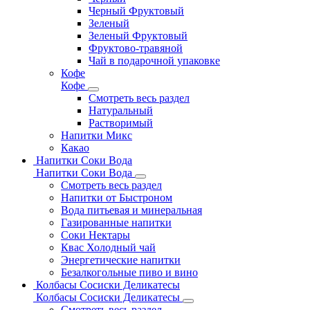
Черный Фруктовый
Зеленый
Зеленый Фруктовый
Фруктово-травяной
Чай в подарочной упаковке
Кофе
Кофе
Смотреть весь раздел
Натуральный
Растворимый
Напитки Микс
Какао
Напитки Соки Вода
Напитки Соки Вода
Смотреть весь раздел
Напитки от Быстроном
Вода питьевая и минеральная
Газированные напитки
Соки Нектары
Квас Холодный чай
Энергетические напитки
Безалкогольные пиво и вино
Колбасы Сосиски Деликатесы
Колбасы Сосиски Деликатесы
Смотреть весь раздел