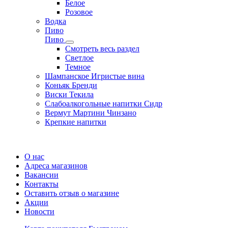
Белое
Розовое
Водка
Пиво
Пиво
Смотреть весь раздел
Cветлое
Темное
Шампанское Игристые вина
Коньяк Бренди
Виски Текила
Слабоалкогольные напитки Сидр
Вермут Мартини Чинзано
Крепкие напитки
Регистрация карты
О нас
Адреса магазинов
Вакансии
Контакты
Оставить отзыв о магазине
Акции
Новости