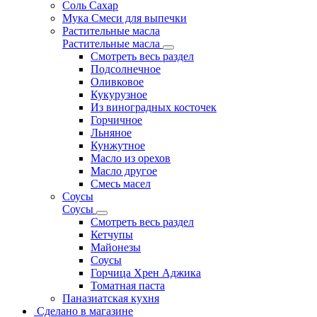
Соль Сахар
Мука Смеси для выпечки
Растительные масла
Растительные масла
Смотреть весь раздел
Подсолнечное
Оливковое
Кукурузное
Из виноградных косточек
Горчичное
Льняное
Кунжутное
Масло из орехов
Масло другое
Смесь масел
Соусы
Соусы
Смотреть весь раздел
Кетчупы
Майонезы
Соусы
Горчица Хрен Аджика
Томатная паста
Паназиатская кухня
Сделано в магазине