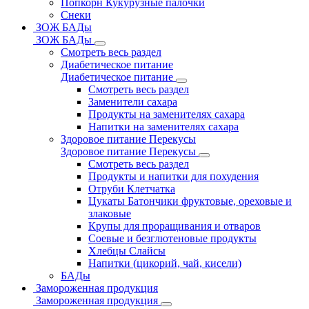
Попкорн Кукурузные палочки
Снеки
ЗОЖ БАДы
ЗОЖ БАДы
Смотреть весь раздел
Диабетическое питание
Диабетическое питание
Смотреть весь раздел
Заменители сахара
Продукты на заменителях сахара
Напитки на заменителях сахара
Здоровое питание Перекусы
Здоровое питание Перекусы
Смотреть весь раздел
Продукты и напитки для похудения
Отруби Клетчатка
Цукаты Батончики фруктовые, ореховые и
злаковые
Крупы для проращивания и отваров
Соевые и безглютеновые продукты
Хлебцы Слайсы
Напитки (цикорий, чай, кисели)
БАДы
Замороженная продукция
Замороженная продукция