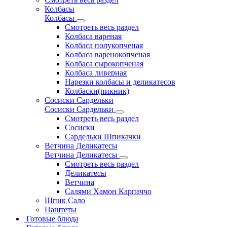
Колбасы
Колбасы
Смотреть весь раздел
Колбаса вареная
Колбаса полукопченая
Колбаса варенокопченая
Колбаса сырокопченая
Колбаса ливерная
Нарезки колбасы и деликатесов
Колбаски(пикник)
Сосиски Сардельки
Сосиски Сардельки
Смотреть весь раздел
Сосиски
Сардельки Шпикачки
Ветчина Деликатесы
Ветчина Деликатесы
Смотреть весь раздел
Деликатесы
Ветчина
Салями Хамон Карпаччо
Шпик Сало
Паштеты
Готовые блюда