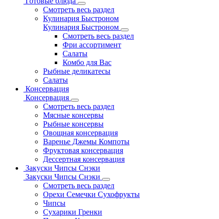
Готовые блюда
Смотреть весь раздел
Кулинария Быстроном
Кулинария Быстроном
Смотреть весь раздел
Фри ассортимент
Салаты
Комбо для Вас
Рыбные деликатесы
Салаты
Консервация
Консервация
Смотреть весь раздел
Мясные консервы
Рыбные консервы
Овощная консервация
Варенье Джемы Компоты
Фруктовая консервация
Дессертная консервация
Закуски Чипсы Снэки
Закуски Чипсы Снэки
Смотреть весь раздел
Орехи Семечки Сухофрукты
Чипсы
Сухарики Гренки