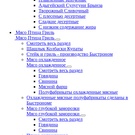
Адыгейский Сулугуни Брынза
Творожный Сливочный
С плесенью десертные
Сладкие десертные
С низким содержание жира
Мясо Птица Гриль
Мясо Птица Гриль
Смотреть весь раздел
Шашлык Колбаски Купаты
Стейк и гриль - производство Быстроном
Мясо охлажденное
Мясо охлажденное
Смотреть весь раздел
Говядина
Свинина
Мясной фарш
Полуфабрикаты охлажденные мясные
Охлажденные мясные полуфабрикаты сделаны в
Быстрономе
Мясо глубокой заморозки
Мясо глубокой заморозки
Смотреть весь раздел
Говядина
Свинина