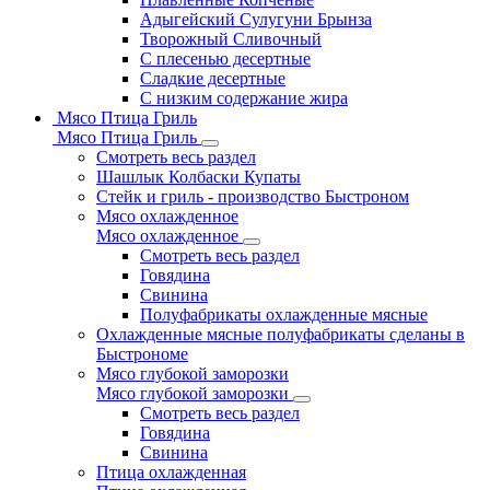
Адыгейский Сулугуни Брынза
Творожный Сливочный
С плесенью десертные
Сладкие десертные
С низким содержание жира
Мясо Птица Гриль
Мясо Птица Гриль
Смотреть весь раздел
Шашлык Колбаски Купаты
Стейк и гриль - производство Быстроном
Мясо охлажденное
Мясо охлажденное
Смотреть весь раздел
Говядина
Свинина
Полуфабрикаты охлажденные мясные
Охлажденные мясные полуфабрикаты сделаны в
Быстрономе
Мясо глубокой заморозки
Мясо глубокой заморозки
Смотреть весь раздел
Говядина
Свинина
Птица охлажденная