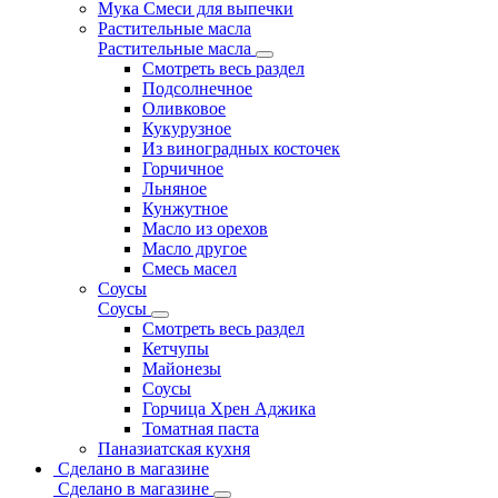
Мука Смеси для выпечки
Растительные масла
Растительные масла
Смотреть весь раздел
Подсолнечное
Оливковое
Кукурузное
Из виноградных косточек
Горчичное
Льняное
Кунжутное
Масло из орехов
Масло другое
Смесь масел
Соусы
Соусы
Смотреть весь раздел
Кетчупы
Майонезы
Соусы
Горчица Хрен Аджика
Томатная паста
Паназиатская кухня
Сделано в магазине
Сделано в магазине