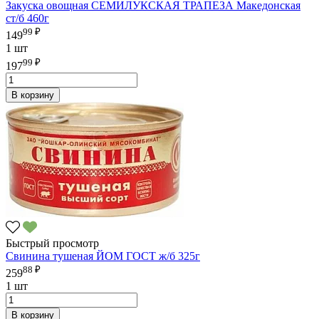
Закуска овощная СЕМИЛУКСКАЯ ТРАПЕЗА Македонская
ст/б 460г
99 ₽
149
1 шт
99 ₽
197
В корзину
Быстрый просмотр
Свинина тушеная ЙОМ ГОСТ ж/б 325г
88 ₽
259
1 шт
В корзину