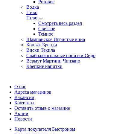
Розовое
Водка
Пиво
Пиво
Смотреть весь раздел
Cветлое
Темное
Шампанское Игристые вина
Коньяк Бренди
Виски Текила
Слабоалкогольные напитки Сидр
Вермут Мартини Чинзано
Крепкие напитки
Регистрация карты
О нас
Адреса магазинов
Вакансии
Контакты
Оставить отзыв о магазине
Акции
Новости
Карта покупателя Быстроном