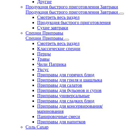
Другие
Продукция быстрого приготовления Завтраки
Продукция быстрого приготовления Завтраки
Смотреть весь раздел
Продукция быстрого приготовления
Сухие завтраки
Специи Приправы
Специи Приправы
Смотреть весь раздел
Классические специи
Перцы
Травы
Чили Паприка
Уксус
Приправы для горячих блюд
Приправы для гриля и шашлыка
Приправы для салатов
Приправы для бульонов и супов
Приправы универсальные
Приправы для сладких блюд
Приправы для консервирования/
маринования
Панировочные смеси
Приправы для напитков
Соль Сахар