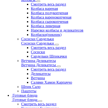
Смотреть весь раздел
Колбаса вареная
Колбаса полукопченая
Колбаса варенокопченая
Колбаса сырокопченая
Колбаса ливерная
Нарезки колбасы и деликатесов
Колбаски(пикник)
Сосиски Сардельки
Сосиски Сардельки
Смотреть весь раздел
Сосиски
Сардельки Шпикачки
Ветчина Деликатесы
Ветчина Деликатесы
Смотреть весь раздел
Деликатесы
Ветчина
Салями Хамон Карпаччо
Шпик Сало
Паштеты
Готовые блюда
Готовые блюда
Смотреть весь раздел