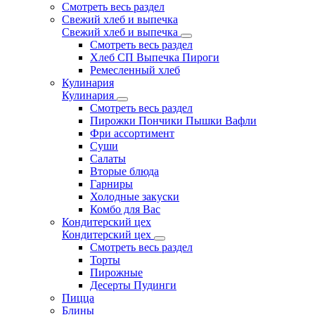
Смотреть весь раздел
Свежий хлеб и выпечка
Свежий хлеб и выпечка
Смотреть весь раздел
Хлеб СП Выпечка Пироги
Ремесленный хлеб
Кулинария
Кулинария
Смотреть весь раздел
Пирожки Пончики Пышки Вафли
Фри ассортимент
Суши
Салаты
Вторые блюда
Гарниры
Холодные закуски
Комбо для Вас
Кондитерский цех
Кондитерский цех
Смотреть весь раздел
Торты
Пирожные
Десерты Пудинги
Пицца
Блины