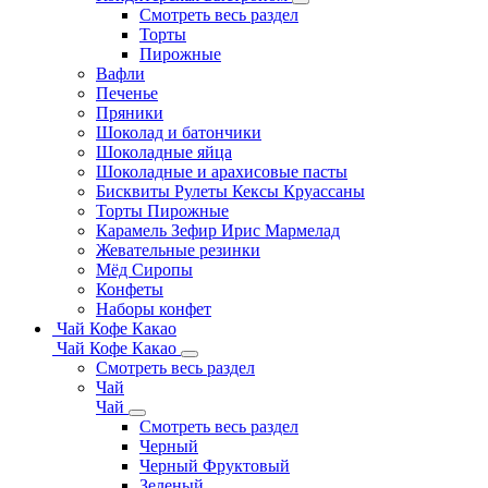
Смотреть весь раздел
Торты
Пирожные
Вафли
Печенье
Пряники
Шоколад и батончики
Шоколадные яйца
Шоколадные и арахисовые пасты
Бисквиты Рулеты Кексы Круассаны
Торты Пирожные
Карамель Зефир Ирис Мармелад
Жевательные резинки
Мёд Сиропы
Конфеты
Наборы конфет
Чай Кофе Какао
Чай Кофе Какао
Смотреть весь раздел
Чай
Чай
Смотреть весь раздел
Черный
Черный Фруктовый
Зеленый