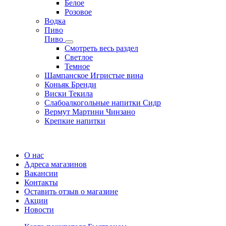
Белое
Розовое
Водка
Пиво
Пиво
Смотреть весь раздел
Cветлое
Темное
Шампанское Игристые вина
Коньяк Бренди
Виски Текила
Слабоалкогольные напитки Сидр
Вермут Мартини Чинзано
Крепкие напитки
Регистрация карты
О нас
Адреса магазинов
Вакансии
Контакты
Оставить отзыв о магазине
Акции
Новости