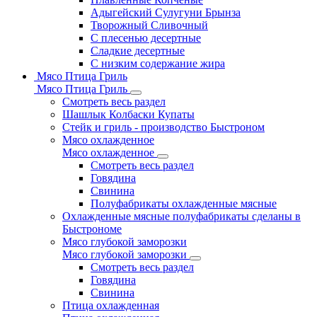
Адыгейский Сулугуни Брынза
Творожный Сливочный
С плесенью десертные
Сладкие десертные
С низким содержание жира
Мясо Птица Гриль
Мясо Птица Гриль
Смотреть весь раздел
Шашлык Колбаски Купаты
Стейк и гриль - производство Быстроном
Мясо охлажденное
Мясо охлажденное
Смотреть весь раздел
Говядина
Свинина
Полуфабрикаты охлажденные мясные
Охлажденные мясные полуфабрикаты сделаны в
Быстрономе
Мясо глубокой заморозки
Мясо глубокой заморозки
Смотреть весь раздел
Говядина
Свинина
Птица охлажденная