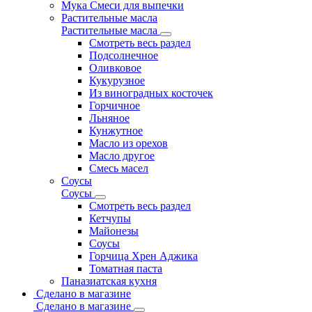
Мука Смеси для выпечки
Растительные масла
Растительные масла
Смотреть весь раздел
Подсолнечное
Оливковое
Кукурузное
Из виноградных косточек
Горчичное
Льняное
Кунжутное
Масло из орехов
Масло другое
Смесь масел
Соусы
Соусы
Смотреть весь раздел
Кетчупы
Майонезы
Соусы
Горчица Хрен Аджика
Томатная паста
Паназиатская кухня
Сделано в магазине
Сделано в магазине