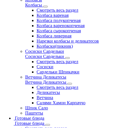
Колбасы
Смотреть весь раздел
Колбаса вареная
Колбаса полукопченая
Колбаса варенокопченая
Колбаса сырокопченая
Колбаса ливерная
Нарезки колбасы и деликатесов
Колбаски(пикник)
Сосиски Сардельки
Сосиски Сардельки
Смотреть весь раздел
Сосиски
Сардельки Шпикачки
Ветчина Деликатесы
Ветчина Деликатесы
Смотреть весь раздел
Деликатесы
Ветчина
Салями Хамон Карпаччо
Шпик Сало
Паштеты
Готовые блюда
Готовые блюда