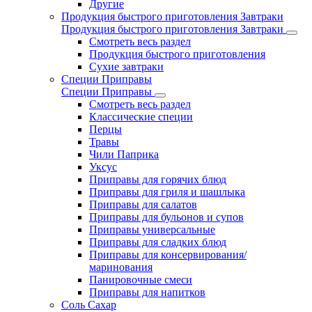
Другие
Продукция быстрого приготовления Завтраки
Продукция быстрого приготовления Завтраки
Смотреть весь раздел
Продукция быстрого приготовления
Сухие завтраки
Специи Приправы
Специи Приправы
Смотреть весь раздел
Классические специи
Перцы
Травы
Чили Паприка
Уксус
Приправы для горячих блюд
Приправы для гриля и шашлыка
Приправы для салатов
Приправы для бульонов и супов
Приправы универсальные
Приправы для сладких блюд
Приправы для консервирования/
маринования
Панировочные смеси
Приправы для напитков
Соль Сахар