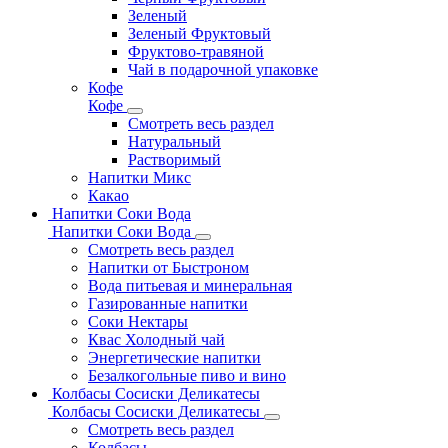
Зеленый
Зеленый Фруктовый
Фруктово-травяной
Чай в подарочной упаковке
Кофе
Кофе
Смотреть весь раздел
Натуральный
Растворимый
Напитки Микс
Какао
Напитки Соки Вода
Напитки Соки Вода
Смотреть весь раздел
Напитки от Быстроном
Вода питьевая и минеральная
Газированные напитки
Соки Нектары
Квас Холодный чай
Энергетические напитки
Безалкогольные пиво и вино
Колбасы Сосиски Деликатесы
Колбасы Сосиски Деликатесы
Смотреть весь раздел
Колбасы