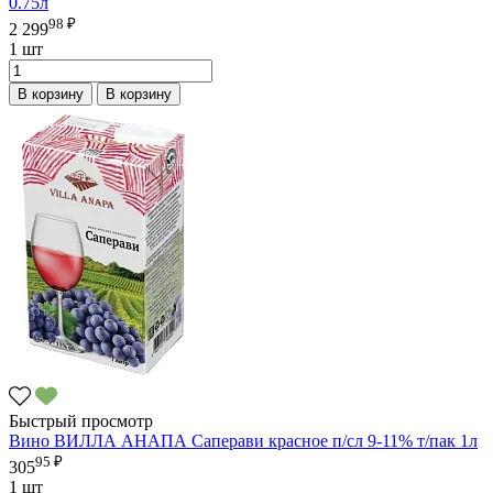
0.75л
98 ₽
2 299
1 шт
В корзину
В корзину
Быстрый просмотр
Вино ВИЛЛА АНАПА Саперави красное п/сл 9-11% т/пак 1л
95 ₽
305
1 шт