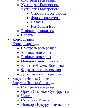
Смотреть весь раздел
Кулинария Быстроном
Кулинария Быстроном
Смотреть весь раздел
Фри ассортимент
Салаты
Комбо для Вас
Рыбные деликатесы
Салаты
Консервация
Консервация
Смотреть весь раздел
Мясные консервы
Рыбные консервы
Овощная консервация
Варенье Джемы Компоты
Фруктовая консервация
Дессертная консервация
Закуски Чипсы Снэки
Закуски Чипсы Снэки
Смотреть весь раздел
Орехи Семечки Сухофрукты
Чипсы
Сухарики Гренки
Попкорн Кукурузные палочки