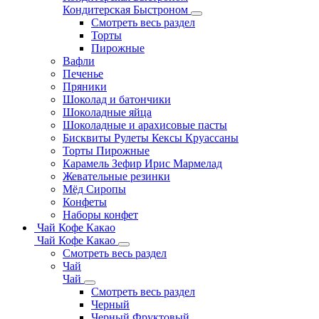
Кондитерская Быстроном
Смотреть весь раздел
Торты
Пирожные
Вафли
Печенье
Пряники
Шоколад и батончики
Шоколадные яйца
Шоколадные и арахисовые пасты
Бисквиты Рулеты Кексы Круассаны
Торты Пирожные
Карамель Зефир Ирис Мармелад
Жевательные резинки
Мёд Сиропы
Конфеты
Наборы конфет
Чай Кофе Какао
Чай Кофе Какао
Смотреть весь раздел
Чай
Чай
Смотреть весь раздел
Черный
Черный Фруктовый