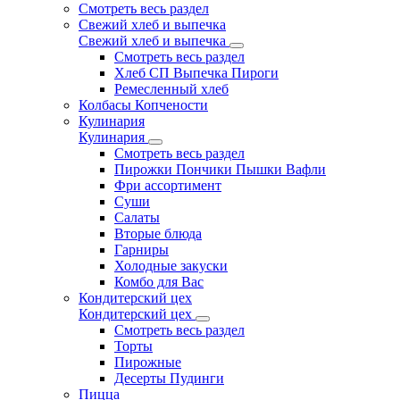
Смотреть весь раздел
Свежий хлеб и выпечка
Свежий хлеб и выпечка
Смотреть весь раздел
Хлеб СП Выпечка Пироги
Ремесленный хлеб
Колбасы Копчености
Кулинария
Кулинария
Смотреть весь раздел
Пирожки Пончики Пышки Вафли
Фри ассортимент
Суши
Салаты
Вторые блюда
Гарниры
Холодные закуски
Комбо для Вас
Кондитерский цех
Кондитерский цех
Смотреть весь раздел
Торты
Пирожные
Десерты Пудинги
Пицца