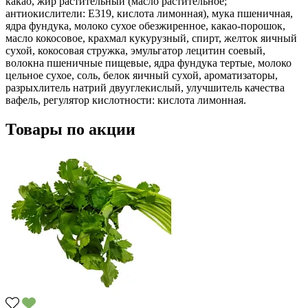
какао, жир растительный (масло растительное;
антиокислители: Е319, кислота лимонная), мука пшеничная,
ядра фундука, молоко сухое обезжиренное, какао-порошок,
масло кокосовое, крахмал кукурузный, спирт, желток яичный
сухой, кокосовая стружка, эмульгатор лецитин соевый,
волокна пшеничные пищевые, ядра фундука тертые, молоко
цельное сухое, соль, белок яичный сухой, ароматизаторы,
разрыхлитель натрий двууглекислый, улучшитель качества
вафель, регулятор кислотности: кислота лимонная.
Товары по акции