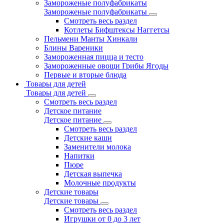
Замороженые полуфабрикаты
Замороженые полуфабрикаты
Смотреть весь раздел
Котлеты Бифштексы Наггетсы
Пельмени Манты Хинкали
Блины Вареники
Замороженная пицца и тесто
Замороженные овощи Грибы Ягоды
Первые и вторые блюда
Товары для детей
Товары для детей
Смотреть весь раздел
Детское питание
Детское питание
Смотреть весь раздел
Детские каши
Заменители молока
Напитки
Пюре
Детская выпечка
Молочные продукты
Детские товары
Детские товары
Смотреть весь раздел
Игрушки от 0 до 3 лет