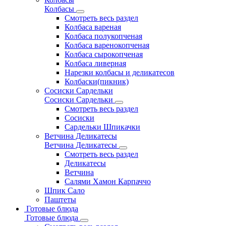
Колбасы
Смотреть весь раздел
Колбаса вареная
Колбаса полукопченая
Колбаса варенокопченая
Колбаса сырокопченая
Колбаса ливерная
Нарезки колбасы и деликатесов
Колбаски(пикник)
Сосиски Сардельки
Сосиски Сардельки
Смотреть весь раздел
Сосиски
Сардельки Шпикачки
Ветчина Деликатесы
Ветчина Деликатесы
Смотреть весь раздел
Деликатесы
Ветчина
Салями Хамон Карпаччо
Шпик Сало
Паштеты
Готовые блюда
Готовые блюда