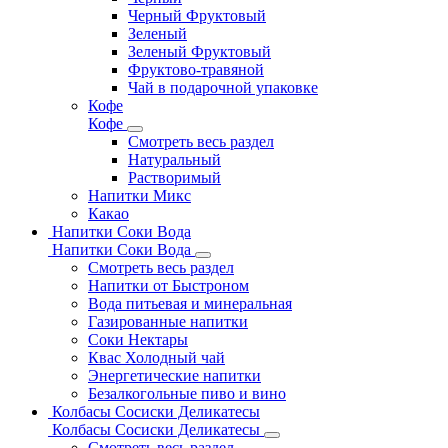
Черный Фруктовый
Зеленый
Зеленый Фруктовый
Фруктово-травяной
Чай в подарочной упаковке
Кофе
Кофе
Смотреть весь раздел
Натуральный
Растворимый
Напитки Микс
Какао
Напитки Соки Вода
Напитки Соки Вода
Смотреть весь раздел
Напитки от Быстроном
Вода питьевая и минеральная
Газированные напитки
Соки Нектары
Квас Холодный чай
Энергетические напитки
Безалкогольные пиво и вино
Колбасы Сосиски Деликатесы
Колбасы Сосиски Деликатесы
Смотреть весь раздел