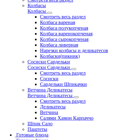
Колбасы
Колбасы
Смотреть весь раздел
Колбаса вареная
Колбаса полукопченая
Колбаса варенокопченая
Колбаса сырокопченая
Колбаса ливерная
Нарезки колбасы и деликатесов
Колбаски(пикник)
Сосиски Сардельки
Сосиски Сардельки
Смотреть весь раздел
Сосиски
Сардельки Шпикачки
Ветчина Деликатесы
Ветчина Деликатесы
Смотреть весь раздел
Деликатесы
Ветчина
Салями Хамон Карпаччо
Шпик Сало
Паштеты
Готовые блюда