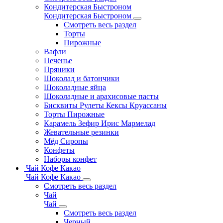
Кондитерская Быстроном
Кондитерская Быстроном
Смотреть весь раздел
Торты
Пирожные
Вафли
Печенье
Пряники
Шоколад и батончики
Шоколадные яйца
Шоколадные и арахисовые пасты
Бисквиты Рулеты Кексы Круассаны
Торты Пирожные
Карамель Зефир Ирис Мармелад
Жевательные резинки
Мёд Сиропы
Конфеты
Наборы конфет
Чай Кофе Какао
Чай Кофе Какао
Смотреть весь раздел
Чай
Чай
Смотреть весь раздел
Черный