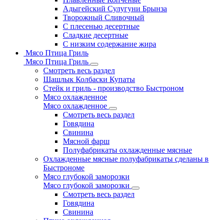
Адыгейский Сулугуни Брынза
Творожный Сливочный
С плесенью десертные
Сладкие десертные
С низким содержание жира
Мясо Птица Гриль
Мясо Птица Гриль
Смотреть весь раздел
Шашлык Колбаски Купаты
Стейк и гриль - производство Быстроном
Мясо охлажденное
Мясо охлажденное
Смотреть весь раздел
Говядина
Свинина
Мясной фарш
Полуфабрикаты охлажденные мясные
Охлажденные мясные полуфабрикаты сделаны в
Быстрономе
Мясо глубокой заморозки
Мясо глубокой заморозки
Смотреть весь раздел
Говядина
Свинина