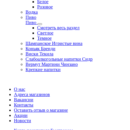
Белое
Розовое
Водка
Пиво
Пиво
Смотреть весь раздел
Cветлое
Темное
Шампанское Игристые вина
Коньяк Бренди
Виски Текила
Слабоалкогольные напитки Сидр
Вермут Мартини Чинзано
Крепкие напитки
Регистрация карты
О нас
Адреса магазинов
Вакансии
Контакты
Оставить отзыв о магазине
Акции
Новости