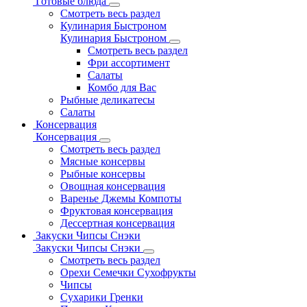
Готовые блюда
Смотреть весь раздел
Кулинария Быстроном
Кулинария Быстроном
Смотреть весь раздел
Фри ассортимент
Салаты
Комбо для Вас
Рыбные деликатесы
Салаты
Консервация
Консервация
Смотреть весь раздел
Мясные консервы
Рыбные консервы
Овощная консервация
Варенье Джемы Компоты
Фруктовая консервация
Дессертная консервация
Закуски Чипсы Снэки
Закуски Чипсы Снэки
Смотреть весь раздел
Орехи Семечки Сухофрукты
Чипсы
Сухарики Гренки