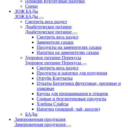
Попкорн Кукурузные палочки
Снеки
ЗОЖ БАДы
ЗОЖ БАДы
Смотреть весь раздел
Диабетическое питание
Диабетическое питание
Смотреть весь раздел
Заменители сахара
Продукты на заменителях сахара
Напитки на заменителях сахара
Здоровое питание Перекусы
Здоровое питание Перекусы
Смотреть весь раздел
Продукты и напитки для похудения
Отруби Клетчатка
Цукаты Батончики фруктовые, ореховые и
злаковые
Крупы для проращивания и отваров
Соевые и безглютеновые продукты
Хлебцы Слайсы
Напитки (цикорий, чай, кисели)
БАДы
Замороженная продукция
Замороженная продукция