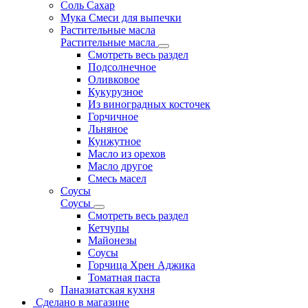
Соль Сахар
Мука Смеси для выпечки
Растительные масла
Растительные масла
Смотреть весь раздел
Подсолнечное
Оливковое
Кукурузное
Из виноградных косточек
Горчичное
Льняное
Кунжутное
Масло из орехов
Масло другое
Смесь масел
Соусы
Соусы
Смотреть весь раздел
Кетчупы
Майонезы
Соусы
Горчица Хрен Аджика
Томатная паста
Паназиатская кухня
Сделано в магазине