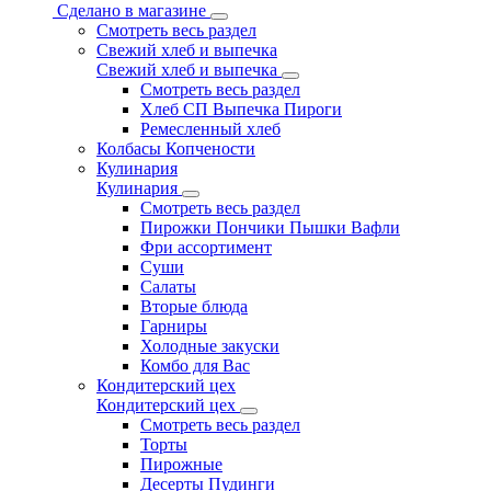
Сделано в магазине
Смотреть весь раздел
Свежий хлеб и выпечка
Свежий хлеб и выпечка
Смотреть весь раздел
Хлеб СП Выпечка Пироги
Ремесленный хлеб
Колбасы Копчености
Кулинария
Кулинария
Смотреть весь раздел
Пирожки Пончики Пышки Вафли
Фри ассортимент
Суши
Салаты
Вторые блюда
Гарниры
Холодные закуски
Комбо для Вас
Кондитерский цех
Кондитерский цех
Смотреть весь раздел
Торты
Пирожные
Десерты Пудинги