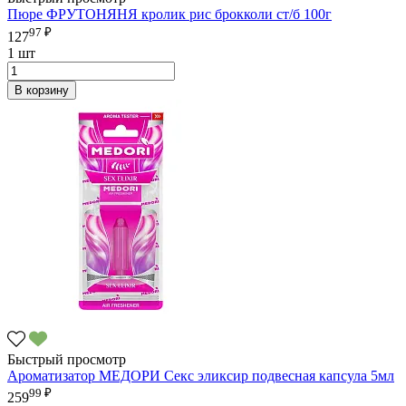
Пюре ФРУТОНЯНЯ кролик рис брокколи ст/б 100г
97 ₽
127
1 шт
В корзину
Быстрый просмотр
Ароматизатор МЕДОРИ Секс эликсир подвесная капсула 5мл
99 ₽
259