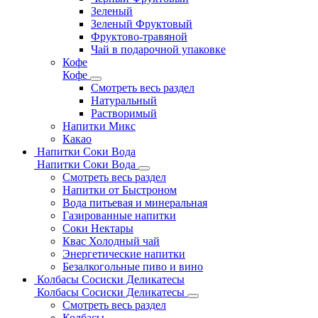
Зеленый
Зеленый Фруктовый
Фруктово-травяной
Чай в подарочной упаковке
Кофе
Кофе
Смотреть весь раздел
Натуральный
Растворимый
Напитки Микс
Какао
Напитки Соки Вода
Напитки Соки Вода
Смотреть весь раздел
Напитки от Быстроном
Вода питьевая и минеральная
Газированные напитки
Соки Нектары
Квас Холодный чай
Энергетические напитки
Безалкогольные пиво и вино
Колбасы Сосиски Деликатесы
Колбасы Сосиски Деликатесы
Смотреть весь раздел
Колбасы