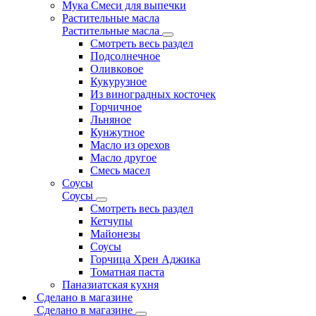
Мука Смеси для выпечки
Растительные масла
Растительные масла
Смотреть весь раздел
Подсолнечное
Оливковое
Кукурузное
Из виноградных косточек
Горчичное
Льняное
Кунжутное
Масло из орехов
Масло другое
Смесь масел
Соусы
Соусы
Смотреть весь раздел
Кетчупы
Майонезы
Соусы
Горчица Хрен Аджика
Томатная паста
Паназиатская кухня
Сделано в магазине
Сделано в магазине