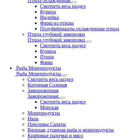
Птица охлажденная
Смотреть весь раздел
Курица
Индейка
Фарш из птицы
Полуфабрикаты охлажденные птица
Птица глубокой заморозки
Птица глубокой заморозки
Смотреть весь раздел
Курица
Птица
Фарш
Рыба Морепродукты
Рыба Морепродукты
Смотреть весь раздел
Копченая Соленая
Замороженная
Замороженная
Смотреть весь раздел
Морская
Морепродукты
Икра
Пресервы Салаты
Вяленая, сушеная рыба и морепродукты
Крабовые палочки и мясо