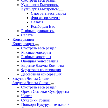
Смотреть весь раздел
Кулинария Быстроном
Кулинария Быстроном
Смотреть весь раздел
Фри ассортимент
Салаты
Комбо для Вас
Рыбные деликатесы
Салаты
Консервация
Консервация
Смотреть весь раздел
Мясные консервы
Рыбные консервы
Овощная консервация
Варенье Джемы Компоты
Фруктовая консервация
Дессертная консервация
Закуски Чипсы Снэки
Закуски Чипсы Снэки
Смотреть весь раздел
Орехи Семечки Сухофрукты
Чипсы
Сухарики Гренки
Попкорн Кукурузные палочки