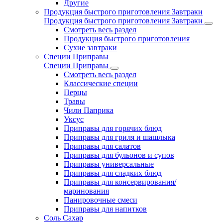
Другие
Продукция быстрого приготовления Завтраки
Продукция быстрого приготовления Завтраки
Смотреть весь раздел
Продукция быстрого приготовления
Сухие завтраки
Специи Приправы
Специи Приправы
Смотреть весь раздел
Классические специи
Перцы
Травы
Чили Паприка
Уксус
Приправы для горячих блюд
Приправы для гриля и шашлыка
Приправы для салатов
Приправы для бульонов и супов
Приправы универсальные
Приправы для сладких блюд
Приправы для консервирования/
маринования
Панировочные смеси
Приправы для напитков
Соль Сахар