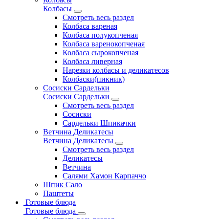
Колбасы
Смотреть весь раздел
Колбаса вареная
Колбаса полукопченая
Колбаса варенокопченая
Колбаса сырокопченая
Колбаса ливерная
Нарезки колбасы и деликатесов
Колбаски(пикник)
Сосиски Сардельки
Сосиски Сардельки
Смотреть весь раздел
Сосиски
Сардельки Шпикачки
Ветчина Деликатесы
Ветчина Деликатесы
Смотреть весь раздел
Деликатесы
Ветчина
Салями Хамон Карпаччо
Шпик Сало
Паштеты
Готовые блюда
Готовые блюда