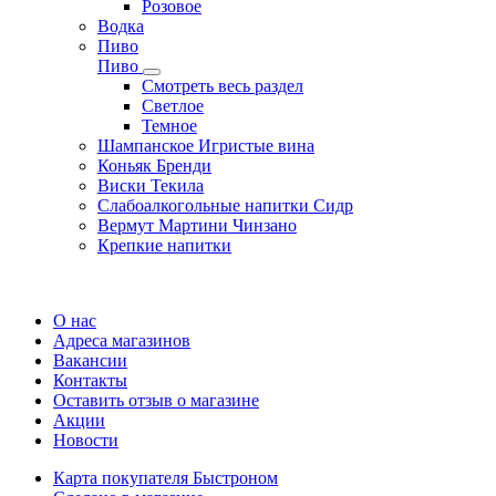
Розовое
Водка
Пиво
Пиво
Смотреть весь раздел
Cветлое
Темное
Шампанское Игристые вина
Коньяк Бренди
Виски Текила
Слабоалкогольные напитки Сидр
Вермут Мартини Чинзано
Крепкие напитки
Регистрация карты
О нас
Адреса магазинов
Вакансии
Контакты
Оставить отзыв о магазине
Акции
Новости
Карта покупателя Быстроном