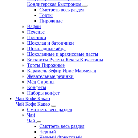
Кондитерская Быстроном
Смотреть весь раздел
Торты
Пирожные
Вафли
Печенье
Пряники
Шоколад и батончики
Шоколадные яйца
Шоколадные и арахисовые пасты
Бисквиты Рулеты Кексы Круассаны
Торты Пирожные
Карамель Зефир Ирис Мармелад
Жевательные резинки
Мёд Сиропы
Конфеты
Наборы конфет
Чай Кофе Какао
Чай Кофе Какао
Смотреть весь раздел
Чай
Чай
Смотреть весь раздел
Черный
Черный Фруктовый