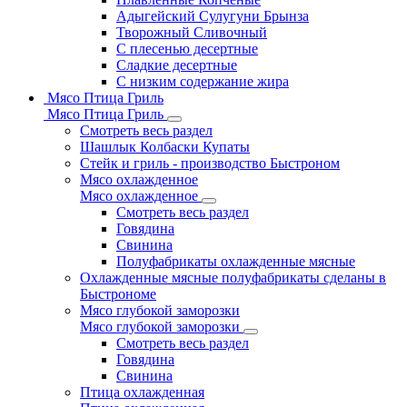
Адыгейский Сулугуни Брынза
Творожный Сливочный
С плесенью десертные
Сладкие десертные
С низким содержание жира
Мясо Птица Гриль
Мясо Птица Гриль
Смотреть весь раздел
Шашлык Колбаски Купаты
Стейк и гриль - производство Быстроном
Мясо охлажденное
Мясо охлажденное
Смотреть весь раздел
Говядина
Свинина
Полуфабрикаты охлажденные мясные
Охлажденные мясные полуфабрикаты сделаны в
Быстрономе
Мясо глубокой заморозки
Мясо глубокой заморозки
Смотреть весь раздел
Говядина
Свинина
Птица охлажденная