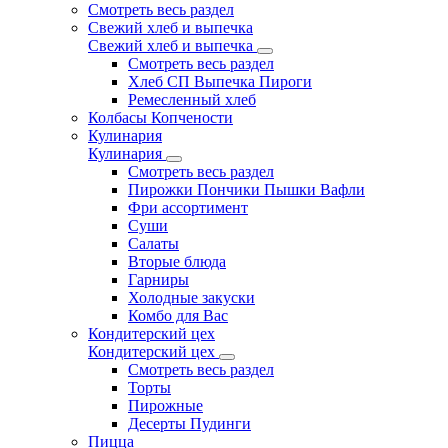
Смотреть весь раздел
Свежий хлеб и выпечка
Свежий хлеб и выпечка
Смотреть весь раздел
Хлеб СП Выпечка Пироги
Ремесленный хлеб
Колбасы Копчености
Кулинария
Кулинария
Смотреть весь раздел
Пирожки Пончики Пышки Вафли
Фри ассортимент
Суши
Салаты
Вторые блюда
Гарниры
Холодные закуски
Комбо для Вас
Кондитерский цех
Кондитерский цех
Смотреть весь раздел
Торты
Пирожные
Десерты Пудинги
Пицца