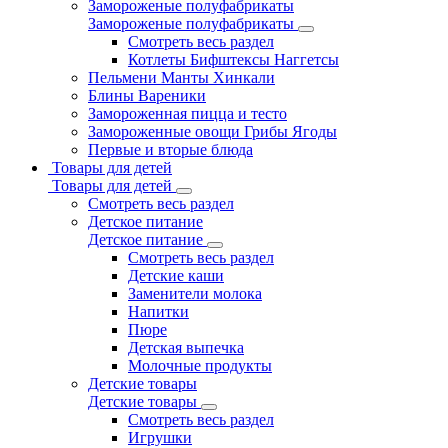
Замороженые полуфабрикаты
Замороженые полуфабрикаты
Смотреть весь раздел
Котлеты Бифштексы Наггетсы
Пельмени Манты Хинкали
Блины Вареники
Замороженная пицца и тесто
Замороженные овощи Грибы Ягоды
Первые и вторые блюда
Товары для детей
Товары для детей
Смотреть весь раздел
Детское питание
Детское питание
Смотреть весь раздел
Детские каши
Заменители молока
Напитки
Пюре
Детская выпечка
Молочные продукты
Детские товары
Детские товары
Смотреть весь раздел
Игрушки