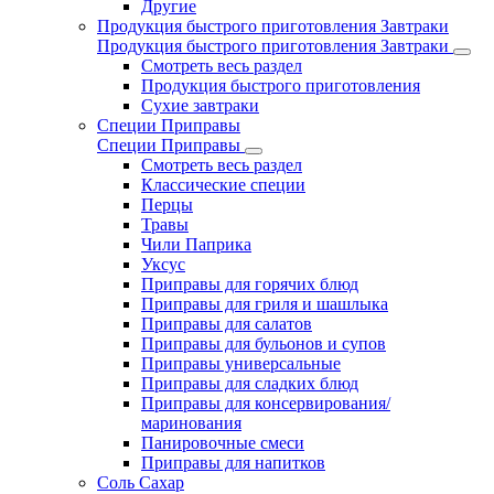
Другие
Продукция быстрого приготовления Завтраки
Продукция быстрого приготовления Завтраки
Смотреть весь раздел
Продукция быстрого приготовления
Сухие завтраки
Специи Приправы
Специи Приправы
Смотреть весь раздел
Классические специи
Перцы
Травы
Чили Паприка
Уксус
Приправы для горячих блюд
Приправы для гриля и шашлыка
Приправы для салатов
Приправы для бульонов и супов
Приправы универсальные
Приправы для сладких блюд
Приправы для консервирования/
маринования
Панировочные смеси
Приправы для напитков
Соль Сахар