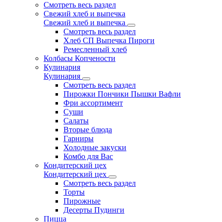
Смотреть весь раздел
Свежий хлеб и выпечка
Свежий хлеб и выпечка
Смотреть весь раздел
Хлеб СП Выпечка Пироги
Ремесленный хлеб
Колбасы Копчености
Кулинария
Кулинария
Смотреть весь раздел
Пирожки Пончики Пышки Вафли
Фри ассортимент
Суши
Салаты
Вторые блюда
Гарниры
Холодные закуски
Комбо для Вас
Кондитерский цех
Кондитерский цех
Смотреть весь раздел
Торты
Пирожные
Десерты Пудинги
Пицца