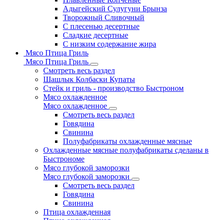
Адыгейский Сулугуни Брынза
Творожный Сливочный
С плесенью десертные
Сладкие десертные
С низким содержание жира
Мясо Птица Гриль
Мясо Птица Гриль
Смотреть весь раздел
Шашлык Колбаски Купаты
Стейк и гриль - производство Быстроном
Мясо охлажденное
Мясо охлажденное
Смотреть весь раздел
Говядина
Свинина
Полуфабрикаты охлажденные мясные
Охлажденные мясные полуфабрикаты сделаны в
Быстрономе
Мясо глубокой заморозки
Мясо глубокой заморозки
Смотреть весь раздел
Говядина
Свинина
Птица охлажденная