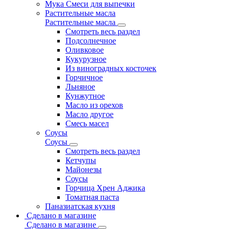
Мука Смеси для выпечки
Растительные масла
Растительные масла
Смотреть весь раздел
Подсолнечное
Оливковое
Кукурузное
Из виноградных косточек
Горчичное
Льняное
Кунжутное
Масло из орехов
Масло другое
Смесь масел
Соусы
Соусы
Смотреть весь раздел
Кетчупы
Майонезы
Соусы
Горчица Хрен Аджика
Томатная паста
Паназиатская кухня
Сделано в магазине
Сделано в магазине