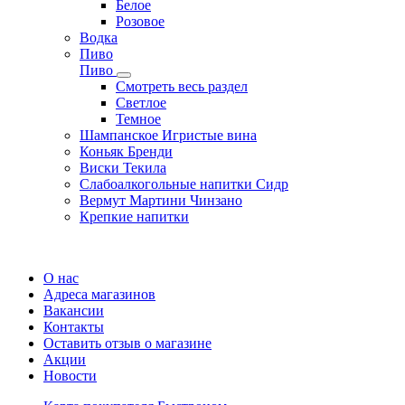
Белое
Розовое
Водка
Пиво
Пиво
Смотреть весь раздел
Cветлое
Темное
Шампанское Игристые вина
Коньяк Бренди
Виски Текила
Слабоалкогольные напитки Сидр
Вермут Мартини Чинзано
Крепкие напитки
Регистрация карты
О нас
Адреса магазинов
Вакансии
Контакты
Оставить отзыв о магазине
Акции
Новости