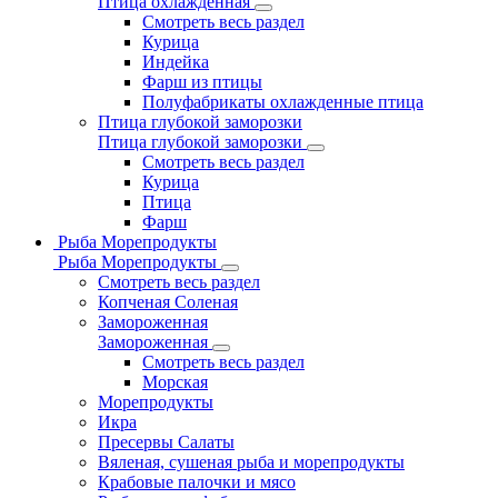
Птица охлажденная
Смотреть весь раздел
Курица
Индейка
Фарш из птицы
Полуфабрикаты охлажденные птица
Птица глубокой заморозки
Птица глубокой заморозки
Смотреть весь раздел
Курица
Птица
Фарш
Рыба Морепродукты
Рыба Морепродукты
Смотреть весь раздел
Копченая Соленая
Замороженная
Замороженная
Смотреть весь раздел
Морская
Морепродукты
Икра
Пресервы Салаты
Вяленая, сушеная рыба и морепродукты
Крабовые палочки и мясо