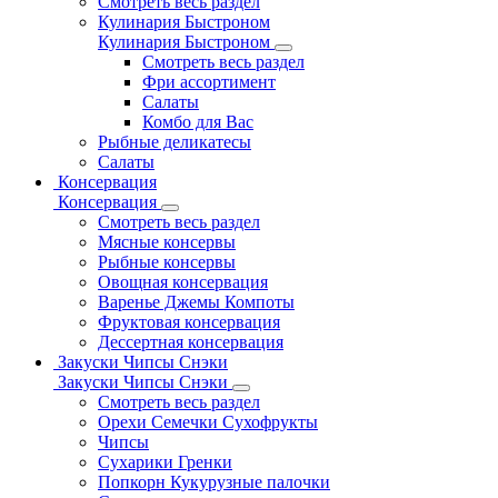
Смотреть весь раздел
Кулинария Быстроном
Кулинария Быстроном
Смотреть весь раздел
Фри ассортимент
Салаты
Комбо для Вас
Рыбные деликатесы
Салаты
Консервация
Консервация
Смотреть весь раздел
Мясные консервы
Рыбные консервы
Овощная консервация
Варенье Джемы Компоты
Фруктовая консервация
Дессертная консервация
Закуски Чипсы Снэки
Закуски Чипсы Снэки
Смотреть весь раздел
Орехи Семечки Сухофрукты
Чипсы
Сухарики Гренки
Попкорн Кукурузные палочки