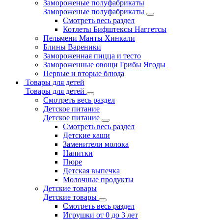
Замороженые полуфабрикаты
Замороженые полуфабрикаты
Смотреть весь раздел
Котлеты Бифштексы Наггетсы
Пельмени Манты Хинкали
Блины Вареники
Замороженная пицца и тесто
Замороженные овощи Грибы Ягоды
Первые и вторые блюда
Товары для детей
Товары для детей
Смотреть весь раздел
Детское питание
Детское питание
Смотреть весь раздел
Детские каши
Заменители молока
Напитки
Пюре
Детская выпечка
Молочные продукты
Детские товары
Детские товары
Смотреть весь раздел
Игрушки от 0 до 3 лет