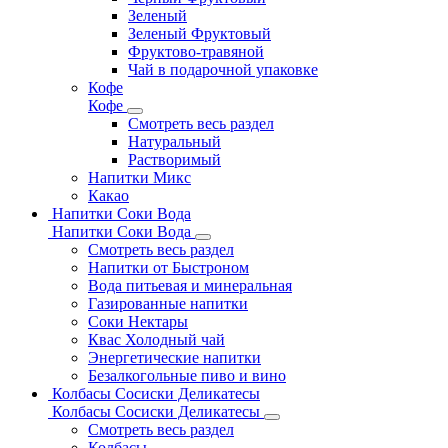
Зеленый
Зеленый Фруктовый
Фруктово-травяной
Чай в подарочной упаковке
Кофе
Кофе
Смотреть весь раздел
Натуральный
Растворимый
Напитки Микс
Какао
Напитки Соки Вода
Напитки Соки Вода
Смотреть весь раздел
Напитки от Быстроном
Вода питьевая и минеральная
Газированные напитки
Соки Нектары
Квас Холодный чай
Энергетические напитки
Безалкогольные пиво и вино
Колбасы Сосиски Деликатесы
Колбасы Сосиски Деликатесы
Смотреть весь раздел
Колбасы