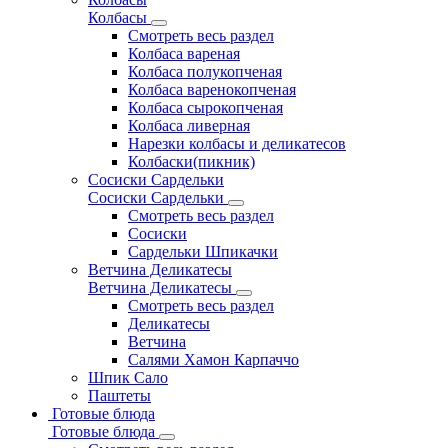
Колбасы
Смотреть весь раздел
Колбаса вареная
Колбаса полукопченая
Колбаса варенокопченая
Колбаса сырокопченая
Колбаса ливерная
Нарезки колбасы и деликатесов
Колбаски(пикник)
Сосиски Сардельки
Сосиски Сардельки
Смотреть весь раздел
Сосиски
Сардельки Шпикачки
Ветчина Деликатесы
Ветчина Деликатесы
Смотреть весь раздел
Деликатесы
Ветчина
Салями Хамон Карпаччо
Шпик Сало
Паштеты
Готовые блюда
Готовые блюда