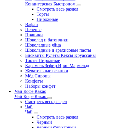
Кондитерская Быстроном
Смотреть весь раздел
Торты
Пирожные
Вафли
Печенье
Пряники
Шоколад и батончики
Шоколадные яйца
Шоколадные и арахисовые пасты
Бисквиты Рулеты Кексы Круассаны
Торты Пирожные
Карамель Зефир Ирис Мармелад
Жевательные резинки
Мёд Сиропы
Конфеты
Наборы конфет
Чай Кофе Какао
Чай Кофе Какао
Смотреть весь раздел
Чай
Чай
Смотреть весь раздел
Черный
Черный Фруктовый