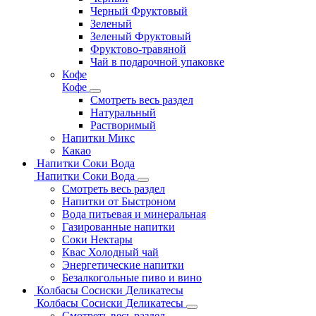
Черный Фруктовый
Зеленый
Зеленый Фруктовый
Фруктово-травяной
Чай в подарочной упаковке
Кофе
Кофе
Смотреть весь раздел
Натуральный
Растворимый
Напитки Микс
Какао
Напитки Соки Вода
Напитки Соки Вода
Смотреть весь раздел
Напитки от Быстроном
Вода питьевая и минеральная
Газированные напитки
Соки Нектары
Квас Холодный чай
Энергетические напитки
Безалкогольные пиво и вино
Колбасы Сосиски Деликатесы
Колбасы Сосиски Деликатесы
Смотреть весь раздел