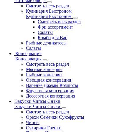
Готовые блюда
Смотреть весь раздел
Кулинария Быстроном
Кулинария Быстроном
Смотреть весь раздел
Фри ассортимент
Салаты
Комбо для Вас
Рыбные деликатесы
Салаты
Консервация
Консервация
Смотреть весь раздел
Мясные консервы
Рыбные консервы
Овощная консервация
Варенье Джемы Компоты
Фруктовая консервация
Дессертная консервация
Закуски Чипсы Снэки
Закуски Чипсы Снэки
Смотреть весь раздел
Орехи Семечки Сухофрукты
Чипсы
Сухарики Гренки