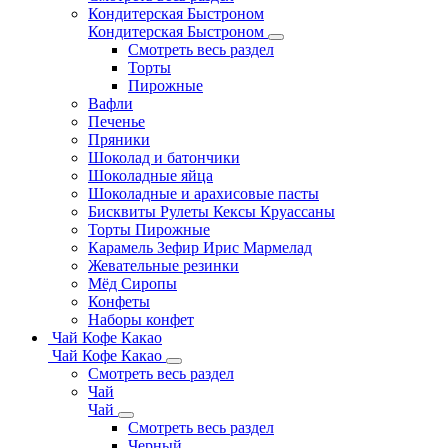
Кондитерская Быстроном
Кондитерская Быстроном
Смотреть весь раздел
Торты
Пирожные
Вафли
Печенье
Пряники
Шоколад и батончики
Шоколадные яйца
Шоколадные и арахисовые пасты
Бисквиты Рулеты Кексы Круассаны
Торты Пирожные
Карамель Зефир Ирис Мармелад
Жевательные резинки
Мёд Сиропы
Конфеты
Наборы конфет
Чай Кофе Какао
Чай Кофе Какао
Смотреть весь раздел
Чай
Чай
Смотреть весь раздел
Черный