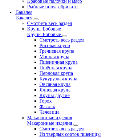
Крабовые палочки и мясо
Рыбные полуфабрикаты
Бакалея
Бакалея
Смотреть весь раздел
Крупы Бобовые
Крупы Бобовые
Смотреть весь раздел
Рисовая крупа
Гречневая крупа
Манная крупа
Пшеничная крупа
Пшённая крупа
Перловая крупа
Кукурузная крупа
Овсяная крупа
Ячневая крупа
Крупы другие
Горох
Фасоль
Чечевица
Макаронные изделия
Макаронные изделия
Смотреть весь раздел
Из твердых сортов пшеницы