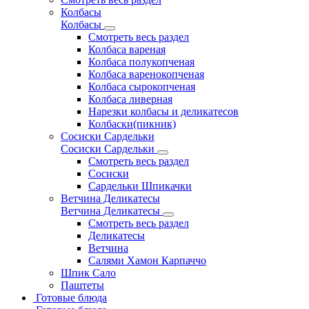
Колбасы
Колбасы
Смотреть весь раздел
Колбаса вареная
Колбаса полукопченая
Колбаса варенокопченая
Колбаса сырокопченая
Колбаса ливерная
Нарезки колбасы и деликатесов
Колбаски(пикник)
Сосиски Сардельки
Сосиски Сардельки
Смотреть весь раздел
Сосиски
Сардельки Шпикачки
Ветчина Деликатесы
Ветчина Деликатесы
Смотреть весь раздел
Деликатесы
Ветчина
Салями Хамон Карпаччо
Шпик Сало
Паштеты
Готовые блюда