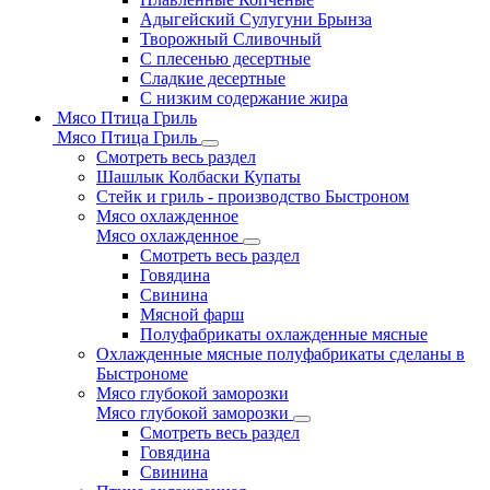
Адыгейский Сулугуни Брынза
Творожный Сливочный
С плесенью десертные
Сладкие десертные
С низким содержание жира
Мясо Птица Гриль
Мясо Птица Гриль
Смотреть весь раздел
Шашлык Колбаски Купаты
Стейк и гриль - производство Быстроном
Мясо охлажденное
Мясо охлажденное
Смотреть весь раздел
Говядина
Свинина
Мясной фарш
Полуфабрикаты охлажденные мясные
Охлажденные мясные полуфабрикаты сделаны в
Быстрономе
Мясо глубокой заморозки
Мясо глубокой заморозки
Смотреть весь раздел
Говядина
Свинина