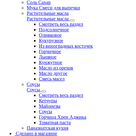
Соль Сахар
Мука Смеси для выпечки
Растительные масла
Растительные масла
Смотреть весь раздел
Подсолнечное
Оливковое
Кукурузное
Из виноградных косточек
Горчичное
Льняное
Кунжутное
Масло из орехов
Масло другое
Смесь масел
Соусы
Соусы
Смотреть весь раздел
Кетчупы
Майонезы
Соусы
Горчица Хрен Аджика
Томатная паста
Паназиатская кухня
Сделано в магазине