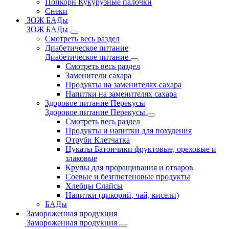
Попкорн Кукурузные палочки
Снеки
ЗОЖ БАДы
ЗОЖ БАДы
Смотреть весь раздел
Диабетическое питание
Диабетическое питание
Смотреть весь раздел
Заменители сахара
Продукты на заменителях сахара
Напитки на заменителях сахара
Здоровое питание Перекусы
Здоровое питание Перекусы
Смотреть весь раздел
Продукты и напитки для похудения
Отруби Клетчатка
Цукаты Батончики фруктовые, ореховые и
злаковые
Крупы для проращивания и отваров
Соевые и безглютеновые продукты
Хлебцы Слайсы
Напитки (цикорий, чай, кисели)
БАДы
Замороженная продукция
Замороженная продукция