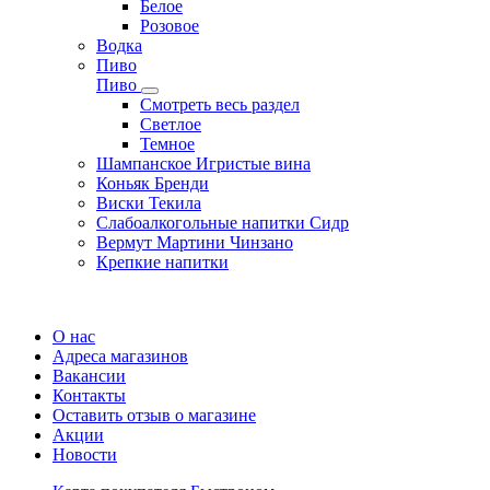
Белое
Розовое
Водка
Пиво
Пиво
Смотреть весь раздел
Cветлое
Темное
Шампанское Игристые вина
Коньяк Бренди
Виски Текила
Слабоалкогольные напитки Сидр
Вермут Мартини Чинзано
Крепкие напитки
Регистрация карты
О нас
Адреса магазинов
Вакансии
Контакты
Оставить отзыв о магазине
Акции
Новости