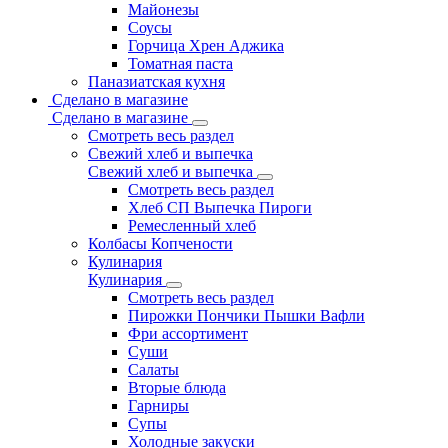
Майонезы
Соусы
Горчица Хрен Аджика
Томатная паста
Паназиатская кухня
Сделано в магазине
Сделано в магазине
Смотреть весь раздел
Свежий хлеб и выпечка
Свежий хлеб и выпечка
Смотреть весь раздел
Хлеб СП Выпечка Пироги
Ремесленный хлеб
Колбасы Копчености
Кулинария
Кулинария
Смотреть весь раздел
Пирожки Пончики Пышки Вафли
Фри ассортимент
Суши
Салаты
Вторые блюда
Гарниры
Супы
Холодные закуски