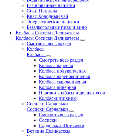
Газированные напитки
Соки Нектары
Квас Холодный чай
Энергетические напитки
Безалкогольные пиво и вино
Колбасы Сосиски Деликатесы
Колбасы Сосиски Деликатесы
Смотреть весь раздел
Колбасы
Колбасы
Смотреть весь раздел
Колбаса вареная
Колбаса полукопченая
Колбаса варенокопченая
Колбаса сырокопченая
Колбаса ливерная
Нарезки колбасы и деликатесов
Колбаски(пикник)
Сосиски Сардельки
Сосиски Сардельки
Смотреть весь раздел
Сосиски
Сардельки Шпикачки
Ветчина Деликатесы