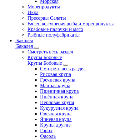
Морская
Морепродукты
Икра
Пресервы Салаты
Вяленая, сушеная рыба и морепродукты
Крабовые палочки и мясо
Рыбные полуфабрикаты
Бакалея
Бакалея
Смотреть весь раздел
Крупы Бобовые
Крупы Бобовые
Смотреть весь раздел
Рисовая крупа
Гречневая крупа
Манная крупа
Пшеничная крупа
Пшённая крупа
Перловая крупа
Кукурузная крупа
Овсяная крупа
Ячневая крупа
Крупы другие
Горох
Фасоль