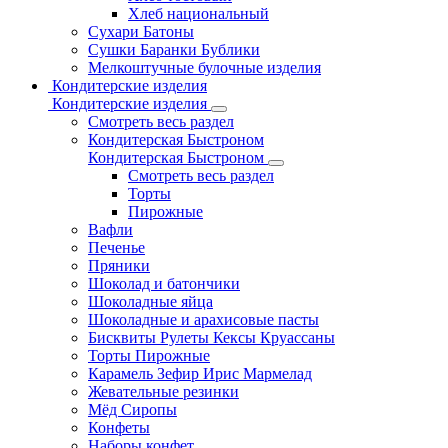
Хлеб национальный
Сухари Батоны
Сушки Баранки Бублики
Мелкоштучные булочные изделия
Кондитерские изделия
Кондитерские изделия
Смотреть весь раздел
Кондитерская Быстроном
Кондитерская Быстроном
Смотреть весь раздел
Торты
Пирожные
Вафли
Печенье
Пряники
Шоколад и батончики
Шоколадные яйца
Шоколадные и арахисовые пасты
Бисквиты Рулеты Кексы Круассаны
Торты Пирожные
Карамель Зефир Ирис Мармелад
Жевательные резинки
Мёд Сиропы
Конфеты
Наборы конфет