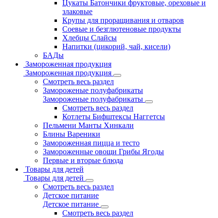
Цукаты Батончики фруктовые, ореховые и
злаковые
Крупы для проращивания и отваров
Соевые и безглютеновые продукты
Хлебцы Слайсы
Напитки (цикорий, чай, кисели)
БАДы
Замороженная продукция
Замороженная продукция
Смотреть весь раздел
Замороженые полуфабрикаты
Замороженые полуфабрикаты
Смотреть весь раздел
Котлеты Бифштексы Наггетсы
Пельмени Манты Хинкали
Блины Вареники
Замороженная пицца и тесто
Замороженные овощи Грибы Ягоды
Первые и вторые блюда
Товары для детей
Товары для детей
Смотреть весь раздел
Детское питание
Детское питание
Смотреть весь раздел