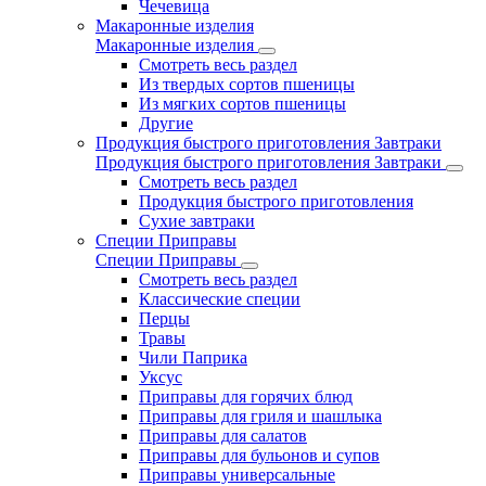
Чечевица
Макаронные изделия
Макаронные изделия
Смотреть весь раздел
Из твердых сортов пшеницы
Из мягких сортов пшеницы
Другие
Продукция быстрого приготовления Завтраки
Продукция быстрого приготовления Завтраки
Смотреть весь раздел
Продукция быстрого приготовления
Сухие завтраки
Специи Приправы
Специи Приправы
Смотреть весь раздел
Классические специи
Перцы
Травы
Чили Паприка
Уксус
Приправы для горячих блюд
Приправы для гриля и шашлыка
Приправы для салатов
Приправы для бульонов и супов
Приправы универсальные