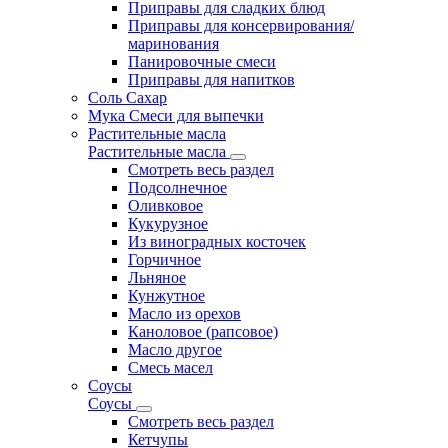
Приправы для сладких блюд
Приправы для консервирования/
маринования
Панировочные смеси
Приправы для напитков
Соль Сахар
Мука Смеси для выпечки
Растительные масла
Растительные масла
Смотреть весь раздел
Подсолнечное
Оливковое
Кукурузное
Из виноградных косточек
Горчичное
Льняное
Кунжутное
Масло из орехов
Каноловое (рапсовое)
Масло другое
Смесь масел
Соусы
Соусы
Смотреть весь раздел
Кетчупы