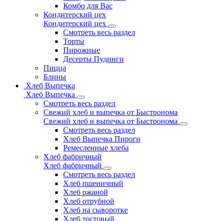
Комбо для Вас
Кондитерский цех
Кондитерский цех
Смотреть весь раздел
Торты
Пирожные
Десерты Пудинги
Пицца
Блины
Хлеб Выпечка
Хлеб Выпечка
Смотреть весь раздел
Свежий хлеб и выпечка от Быстронома
Свежий хлеб и выпечка от Быстронома
Смотреть весь раздел
Хлеб Выпечка Пироги
Ремесленные хлеба
Хлеб фабричный
Хлеб фабричный
Смотреть весь раздел
Хлеб пшеничный
Хлеб ржаной
Хлеб отрубной
Хлеб на сыворотке
Хлеб тостовый