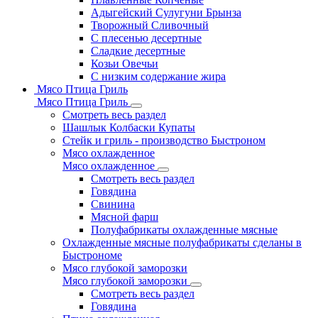
Адыгейский Сулугуни Брынза
Творожный Сливочный
С плесенью десертные
Сладкие десертные
Козьи Овечьи
С низким содержание жира
Мясо Птица Гриль
Мясо Птица Гриль
Смотреть весь раздел
Шашлык Колбаски Купаты
Стейк и гриль - производство Быстроном
Мясо охлажденное
Мясо охлажденное
Смотреть весь раздел
Говядина
Свинина
Мясной фарш
Полуфабрикаты охлажденные мясные
Охлажденные мясные полуфабрикаты сделаны в
Быстрономе
Мясо глубокой заморозки
Мясо глубокой заморозки
Смотреть весь раздел
Говядина