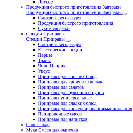
Другие
Продукция быстрого приготовления Завтраки
Продукция быстрого приготовления Завтраки
Смотреть весь раздел
Продукция быстрого приготовления
Сухие завтраки
Специи Приправы
Специи Приправы
Смотреть весь раздел
Классические специи
Перцы
Травы
Чили Паприка
Уксус
Приправы для горячих блюд
Приправы для гриля и шашлыка
Приправы для салатов
Приправы для бульонов и супов
Приправы универсальные
Приправы для сладких блюд
Приправы для консервирования/маринования
Панировочные смеси
Приправы для напитков
Соль Сахар
Мука Смеси для выпечки