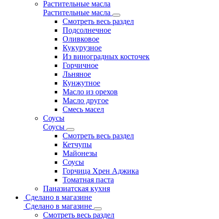
Растительные масла
Растительные масла
Смотреть весь раздел
Подсолнечное
Оливковое
Кукурузное
Из виноградных косточек
Горчичное
Льняное
Кунжутное
Масло из орехов
Масло другое
Смесь масел
Соусы
Соусы
Смотреть весь раздел
Кетчупы
Майонезы
Соусы
Горчица Хрен Аджика
Томатная паста
Паназиатская кухня
Сделано в магазине
Сделано в магазине
Смотреть весь раздел