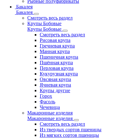
Рыбные полуфабрикаты
Бакалея
Бакалея
Смотреть весь раздел
Крупы Бобовые
Крупы Бобовые
Смотреть весь раздел
Рисовая крупа
Гречневая крупа
Манная крупа
Пшеничная крупа
Пшённая крупа
Перловая крупа
Кукурузная крупа
Овсяная крупа
Ячневая крупа
Крупы другие
Горох
Фасоль
Чечевица
Макаронные изделия
Макаронные изделия
Смотреть весь раздел
Из твердых сортов пшеницы
Из мягких сортов пшеницы