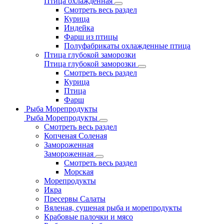
Птица охлажденная
Смотреть весь раздел
Курица
Индейка
Фарш из птицы
Полуфабрикаты охлажденные птица
Птица глубокой заморозки
Птица глубокой заморозки
Смотреть весь раздел
Курица
Птица
Фарш
Рыба Морепродукты
Рыба Морепродукты
Смотреть весь раздел
Копченая Соленая
Замороженная
Замороженная
Смотреть весь раздел
Морская
Морепродукты
Икра
Пресервы Салаты
Вяленая, сушеная рыба и морепродукты
Крабовые палочки и мясо