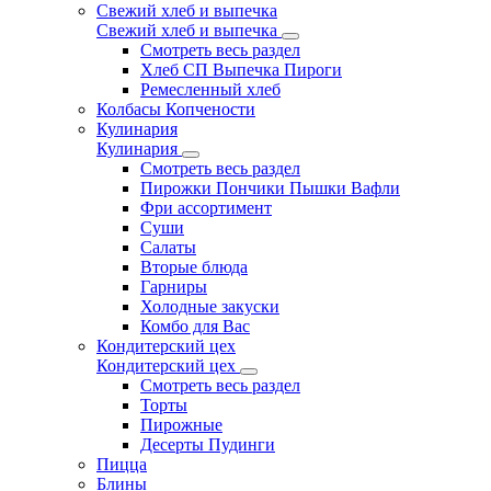
Свежий хлеб и выпечка
Свежий хлеб и выпечка
Смотреть весь раздел
Хлеб СП Выпечка Пироги
Ремесленный хлеб
Колбасы Копчености
Кулинария
Кулинария
Смотреть весь раздел
Пирожки Пончики Пышки Вафли
Фри ассортимент
Суши
Салаты
Вторые блюда
Гарниры
Холодные закуски
Комбо для Вас
Кондитерский цех
Кондитерский цех
Смотреть весь раздел
Торты
Пирожные
Десерты Пудинги
Пицца
Блины