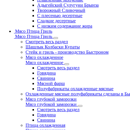
Адыгейский Сулугуни Брынза
Творожный Сливочный
С плесенью десертные
Сладкие десертные
С низким содержание жира
Мясо Птица Гриль
Мясо Птица Гриль
Смотреть весь раздел
Шашлык Колбаски Купаты
Стейк и гриль - производство Быстроном
Мясо охлажденное
Мясо охлажденное
Смотреть весь раздел
Говядина
Свинина
Мясной фарш
Полуфабрикаты охлажденные мясные
Охлажденные мясные полуфабрикаты сделаны в Б
Мясо глубокой заморозки
Мясо глубокой заморозки
Смотреть весь раздел
Говядина
Свинина
Птица охлажденная