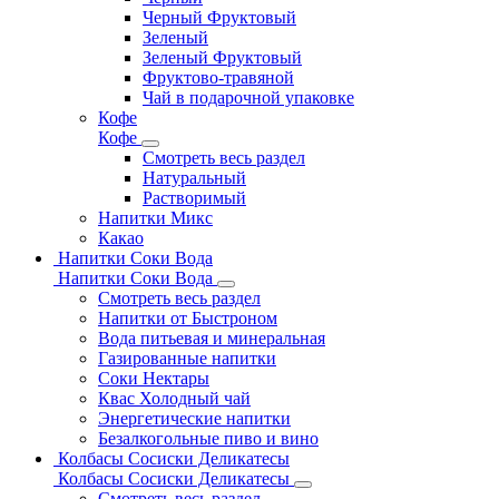
Черный Фруктовый
Зеленый
Зеленый Фруктовый
Фруктово-травяной
Чай в подарочной упаковке
Кофе
Кофе
Смотреть весь раздел
Натуральный
Растворимый
Напитки Микс
Какао
Напитки Соки Вода
Напитки Соки Вода
Смотреть весь раздел
Напитки от Быстроном
Вода питьевая и минеральная
Газированные напитки
Соки Нектары
Квас Холодный чай
Энергетические напитки
Безалкогольные пиво и вино
Колбасы Сосиски Деликатесы
Колбасы Сосиски Деликатесы
Смотреть весь раздел