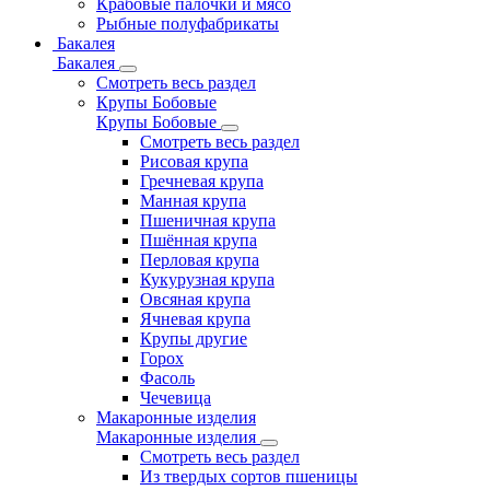
Крабовые палочки и мясо
Рыбные полуфабрикаты
Бакалея
Бакалея
Смотреть весь раздел
Крупы Бобовые
Крупы Бобовые
Смотреть весь раздел
Рисовая крупа
Гречневая крупа
Манная крупа
Пшеничная крупа
Пшённая крупа
Перловая крупа
Кукурузная крупа
Овсяная крупа
Ячневая крупа
Крупы другие
Горох
Фасоль
Чечевица
Макаронные изделия
Макаронные изделия
Смотреть весь раздел
Из твердых сортов пшеницы