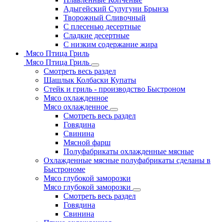
Адыгейский Сулугуни Брынза
Творожный Сливочный
С плесенью десертные
Сладкие десертные
С низким содержание жира
Мясо Птица Гриль
Мясо Птица Гриль
Смотреть весь раздел
Шашлык Колбаски Купаты
Стейк и гриль - производство Быстроном
Мясо охлажденное
Мясо охлажденное
Смотреть весь раздел
Говядина
Свинина
Мясной фарш
Полуфабрикаты охлажденные мясные
Охлажденные мясные полуфабрикаты сделаны в
Быстрономе
Мясо глубокой заморозки
Мясо глубокой заморозки
Смотреть весь раздел
Говядина
Свинина