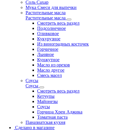
Соль Сахар
Мука Смеси для выпечки
Растительные масла
Растительные масла
Смотреть весь раздел
Подсолнечное
Оливковое
Кукурузное
Из виноградных косточек
Горчичное
Льняное
Кунжутное
Масло из орехов
Масло другое
Смесь масел
Соусы
Соусы
Смотреть весь раздел
Кетчупы
Майонезы
Соусы
Горчица Хрен Аджика
Томатная паста
Паназиатская кухня
Сделано в магазине