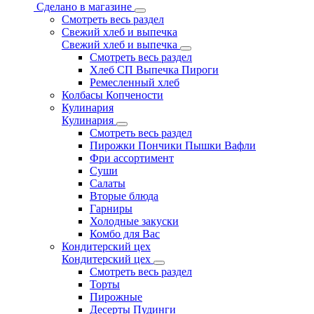
Сделано в магазине
Смотреть весь раздел
Свежий хлеб и выпечка
Свежий хлеб и выпечка
Смотреть весь раздел
Хлеб СП Выпечка Пироги
Ремесленный хлеб
Колбасы Копчености
Кулинария
Кулинария
Смотреть весь раздел
Пирожки Пончики Пышки Вафли
Фри ассортимент
Суши
Салаты
Вторые блюда
Гарниры
Холодные закуски
Комбо для Вас
Кондитерский цех
Кондитерский цех
Смотреть весь раздел
Торты
Пирожные
Десерты Пудинги