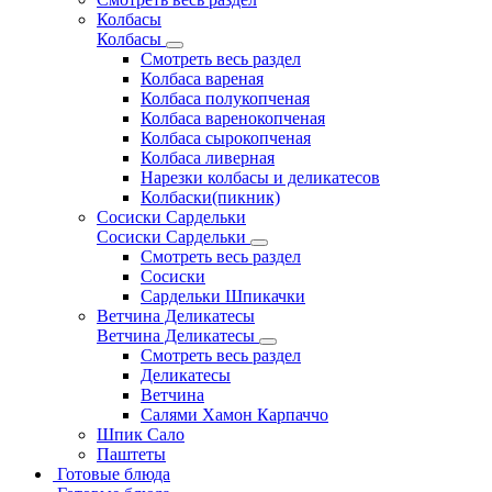
Колбасы
Колбасы
Смотреть весь раздел
Колбаса вареная
Колбаса полукопченая
Колбаса варенокопченая
Колбаса сырокопченая
Колбаса ливерная
Нарезки колбасы и деликатесов
Колбаски(пикник)
Сосиски Сардельки
Сосиски Сардельки
Смотреть весь раздел
Сосиски
Сардельки Шпикачки
Ветчина Деликатесы
Ветчина Деликатесы
Смотреть весь раздел
Деликатесы
Ветчина
Салями Хамон Карпаччо
Шпик Сало
Паштеты
Готовые блюда