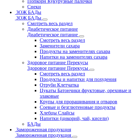
Попкорн Кукурузные палочки
Снеки
ЗОЖ БАДы
ЗОЖ БАДы
Смотреть весь раздел
Диабетическое питание
Диабетическое питание
Смотреть весь раздел
Заменители сахара
Продукты на заменителях сахара
Напитки на заменителях сахара
Здоровое питание Перекусы
Здоровое питание Перекусы
Смотреть весь раздел
Продукты и напитки для похудения
Отруби Клетчатка
Цукаты Батончики фруктовые, ореховые и
злаковые
Крупы для проращивания и отваров
Соевые и безглютеновые продукты
Хлебцы Слайсы
Напитки (цикорий, чай, кисели)
БАДы
Замороженная продукция
Замороженная продукция