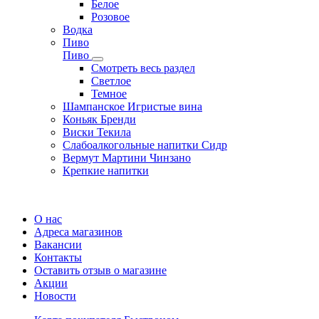
Белое
Розовое
Водка
Пиво
Пиво
Смотреть весь раздел
Cветлое
Темное
Шампанское Игристые вина
Коньяк Бренди
Виски Текила
Слабоалкогольные напитки Сидр
Вермут Мартини Чинзано
Крепкие напитки
Регистрация карты
О нас
Адреса магазинов
Вакансии
Контакты
Оставить отзыв о магазине
Акции
Новости