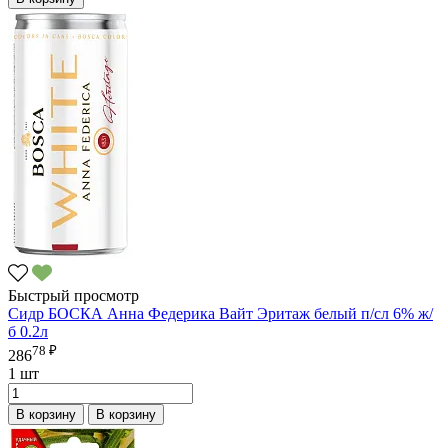
Быстрый просмотр
Сидр БОСКА Анна Федерика Вайт Эритаж белый п/сл 6% ж/
б 0.2л
78 ₽
286
1 шт
В корзину
В корзину