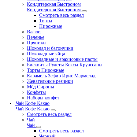
Кондитерская Быстроном
Кондитерская Быстроном
Смотреть весь раздел
Торты
Пирожные
Вафли
Печенье
Пряники
Шоколад и батончики
Шоколадные яйца
Шоколадные и арахисовые пасты
Бисквиты Рулеты Кексы Круассаны
Торты Пирожные
Карамель Зефир Ирис Мармелад
Жевательные резинки
Мёд Сиропы
Конфеты
Наборы конфет
Чай Кофе Какао
Чай Кофе Какао
Смотреть весь раздел
Чай
Чай
Смотреть весь раздел
Черный