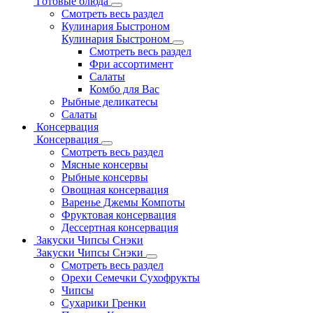
Готовые блюда
Смотреть весь раздел
Кулинария Быстроном
Кулинария Быстроном
Смотреть весь раздел
Фри ассортимент
Салаты
Комбо для Вас
Рыбные деликатесы
Салаты
Консервация
Консервация
Смотреть весь раздел
Мясные консервы
Рыбные консервы
Овощная консервация
Варенье Джемы Компоты
Фруктовая консервация
Дессертная консервация
Закуски Чипсы Снэки
Закуски Чипсы Снэки
Смотреть весь раздел
Орехи Семечки Сухофрукты
Чипсы
Сухарики Гренки