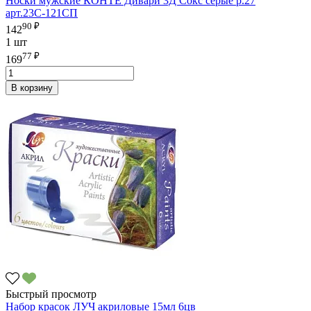
Носки мужские КОНТЕ Дивари 3Д Сокс серые р.27
арт.23С-121СП
90 ₽
142
1 шт
77 ₽
169
В корзину
Быстрый просмотр
Набор красок ЛУЧ акриловые 15мл 6цв