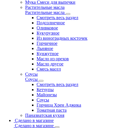
Мука Смеси для выпечки
Растительные масла
Растительные масла
Смотреть весь раздел
Подсолнечное
Оливковое
Кукурузное
Из виноградных косточек
Горчичное
Льняное
Кунжутное
Масло из орехов
Масло другое
Смесь масел
Соусы
Соусы
Смотреть весь раздел
Кетчупы
Майонезы
Соусы
Горчица Хрен Аджика
Томатная паста
Паназиатская кухня
Сделано в магазине
Сделано в магазине