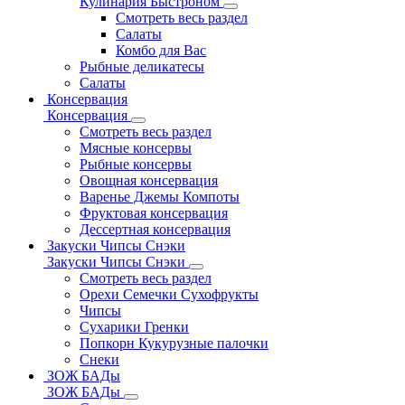
Кулинария Быстроном
Смотреть весь раздел
Салаты
Комбо для Вас
Рыбные деликатесы
Салаты
Консервация
Консервация
Смотреть весь раздел
Мясные консервы
Рыбные консервы
Овощная консервация
Варенье Джемы Компоты
Фруктовая консервация
Дессертная консервация
Закуски Чипсы Снэки
Закуски Чипсы Снэки
Смотреть весь раздел
Орехи Семечки Сухофрукты
Чипсы
Сухарики Гренки
Попкорн Кукурузные палочки
Снеки
ЗОЖ БАДы
ЗОЖ БАДы