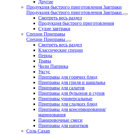
Другие
Продукция быстрого приготовления Завтраки
Продукция быстрого приготовления Завтраки
Смотреть весь раздел
Продукция быстрого приготовления
Сухие завтраки
Специи Приправы
Специи Приправы
Смотреть весь раздел
Классические специи
Перцы
Травы
Чили Паприка
Уксус
Приправы для горячих блюд
Приправы для гриля и шашлыка
Приправы для салатов
Приправы для бульонов и супов
Приправы универсальные
Приправы для сладких блюд
Приправы для консервирования/
маринования
Панировочные смеси
Приправы для напитков
Соль Сахар