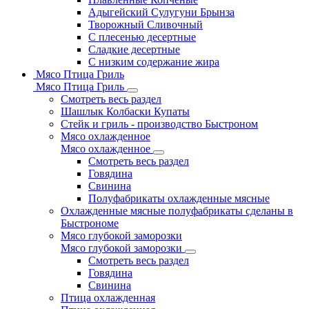
Адыгейский Сулугуни Брынза
Творожный Сливочный
С плесенью десертные
Сладкие десертные
С низким содержание жира
Мясо Птица Гриль
Мясо Птица Гриль
Смотреть весь раздел
Шашлык Колбаски Купаты
Стейк и гриль - производство Быстроном
Мясо охлажденное
Мясо охлажденное
Смотреть весь раздел
Говядина
Свинина
Полуфабрикаты охлажденные мясные
Охлажденные мясные полуфабрикаты сделаны в
Быстрономе
Мясо глубокой заморозки
Мясо глубокой заморозки
Смотреть весь раздел
Говядина
Свинина
Птица охлажденная