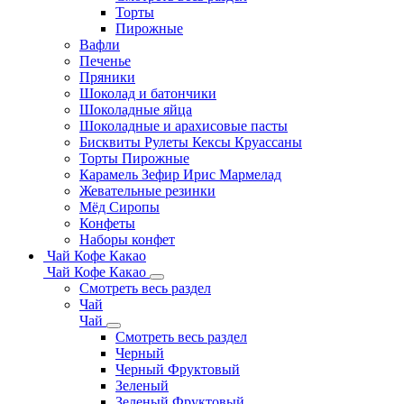
Торты
Пирожные
Вафли
Печенье
Пряники
Шоколад и батончики
Шоколадные яйца
Шоколадные и арахисовые пасты
Бисквиты Рулеты Кексы Круассаны
Торты Пирожные
Карамель Зефир Ирис Мармелад
Жевательные резинки
Мёд Сиропы
Конфеты
Наборы конфет
Чай Кофе Какао
Чай Кофе Какао
Смотреть весь раздел
Чай
Чай
Смотреть весь раздел
Черный
Черный Фруктовый
Зеленый
Зеленый Фруктовый