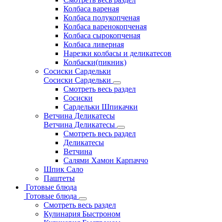
Колбаса вареная
Колбаса полукопченая
Колбаса варенокопченая
Колбаса сырокопченая
Колбаса ливерная
Нарезки колбасы и деликатесов
Колбаски(пикник)
Сосиски Сардельки
Сосиски Сардельки
Смотреть весь раздел
Сосиски
Сардельки Шпикачки
Ветчина Деликатесы
Ветчина Деликатесы
Смотреть весь раздел
Деликатесы
Ветчина
Салями Хамон Карпаччо
Шпик Сало
Паштеты
Готовые блюда
Готовые блюда
Смотреть весь раздел
Кулинария Быстроном