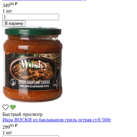
96 ₽
349
1 шт
В корзину
Быстрый просмотр
Икра ВОСКИ из баклажанов гриль острая ст/б 500г
95 ₽
299
1 шт