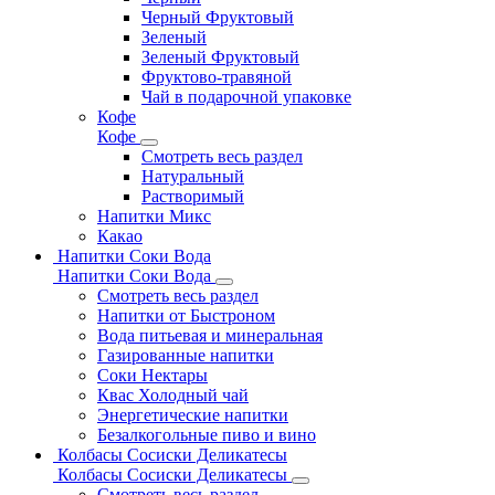
Черный Фруктовый
Зеленый
Зеленый Фруктовый
Фруктово-травяной
Чай в подарочной упаковке
Кофе
Кофе
Смотреть весь раздел
Натуральный
Растворимый
Напитки Микс
Какао
Напитки Соки Вода
Напитки Соки Вода
Смотреть весь раздел
Напитки от Быстроном
Вода питьевая и минеральная
Газированные напитки
Соки Нектары
Квас Холодный чай
Энергетические напитки
Безалкогольные пиво и вино
Колбасы Сосиски Деликатесы
Колбасы Сосиски Деликатесы
Смотреть весь раздел