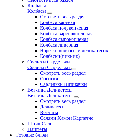
Колбасы
Колбасы
Смотреть весь раздел
Колбаса вареная
Колбаса полукопченая
Колбаса варенокопченая
Колбаса сырокопченая
Колбаса ливерная
Нарезки колбасы и деликатесов
Колбаски(пикник)
Сосиски Сардельки
Сосиски Сардельки
Смотреть весь раздел
Сосиски
Сардельки Шпикачки
Ветчина Деликатесы
Ветчина Деликатесы
Смотреть весь раздел
Деликатесы
Ветчина
Салями Хамон Карпаччо
Шпик Сало
Паштеты
Готовые блюда