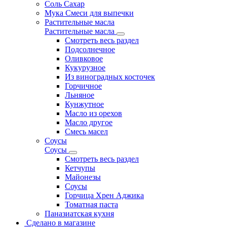
Соль Сахар
Мука Смеси для выпечки
Растительные масла
Растительные масла
Смотреть весь раздел
Подсолнечное
Оливковое
Кукурузное
Из виноградных косточек
Горчичное
Льняное
Кунжутное
Масло из орехов
Масло другое
Смесь масел
Соусы
Соусы
Смотреть весь раздел
Кетчупы
Майонезы
Соусы
Горчица Хрен Аджика
Томатная паста
Паназиатская кухня
Сделано в магазине