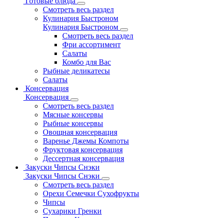
Готовые блюда
Смотреть весь раздел
Кулинария Быстроном
Кулинария Быстроном
Смотреть весь раздел
Фри ассортимент
Салаты
Комбо для Вас
Рыбные деликатесы
Салаты
Консервация
Консервация
Смотреть весь раздел
Мясные консервы
Рыбные консервы
Овощная консервация
Варенье Джемы Компоты
Фруктовая консервация
Дессертная консервация
Закуски Чипсы Снэки
Закуски Чипсы Снэки
Смотреть весь раздел
Орехи Семечки Сухофрукты
Чипсы
Сухарики Гренки