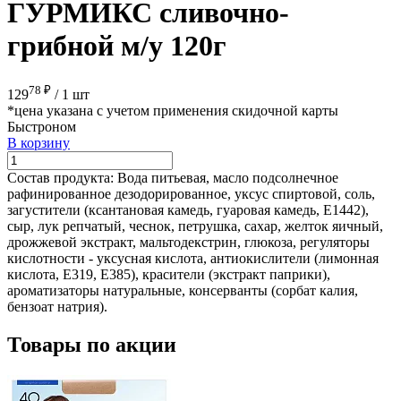
ГУРМИКС сливочно-
грибной м/у 120г
78 ₽
129
/
1 шт
*цена указана с учетом применения скидочной карты
Быстроном
В корзину
Состав продукта:
Вода питьевая, масло подсолнечное
рафинированное дезодорированное, уксус спиртовой, соль,
загустители (ксантановая камедь, гуаровая камедь, Е1442),
сыр, лук репчатый, чеснок, петрушка, сахар, желток яичный,
дрожжевой экстракт, мальтодекстрин, глюкоза, регуляторы
кислотности - уксусная кислота, антиокислители (лимонная
кислота, Е319, Е385), красители (экстракт паприки),
ароматизаторы натуральные, консерванты (сорбат калия,
бензоат натрия).
Товары по акции