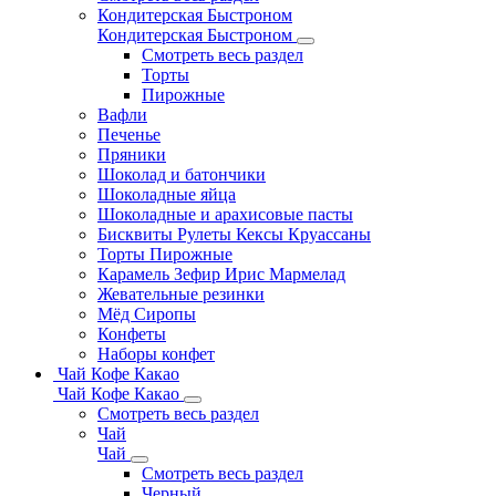
Кондитерская Быстроном
Кондитерская Быстроном
Смотреть весь раздел
Торты
Пирожные
Вафли
Печенье
Пряники
Шоколад и батончики
Шоколадные яйца
Шоколадные и арахисовые пасты
Бисквиты Рулеты Кексы Круассаны
Торты Пирожные
Карамель Зефир Ирис Мармелад
Жевательные резинки
Мёд Сиропы
Конфеты
Наборы конфет
Чай Кофе Какао
Чай Кофе Какао
Смотреть весь раздел
Чай
Чай
Смотреть весь раздел
Черный