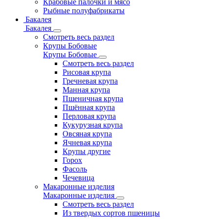
Крабовые палочки и мясо
Рыбные полуфабрикаты
Бакалея
Бакалея
Смотреть весь раздел
Крупы Бобовые
Крупы Бобовые
Смотреть весь раздел
Рисовая крупа
Гречневая крупа
Манная крупа
Пшеничная крупа
Пшённая крупа
Перловая крупа
Кукурузная крупа
Овсяная крупа
Ячневая крупа
Крупы другие
Горох
Фасоль
Чечевица
Макаронные изделия
Макаронные изделия
Смотреть весь раздел
Из твердых сортов пшеницы