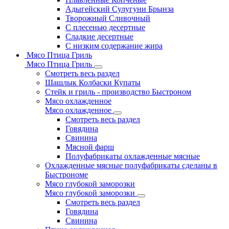
Адыгейский Сулугуни Брынза
Творожный Сливочный
С плесенью десертные
Сладкие десертные
С низким содержание жира
Мясо Птица Гриль
Мясо Птица Гриль
Смотреть весь раздел
Шашлык Колбаски Купаты
Стейк и гриль - производство Быстроном
Мясо охлажденное
Мясо охлажденное
Смотреть весь раздел
Говядина
Свинина
Мясной фарш
Полуфабрикаты охлажденные мясные
Охлажденные мясные полуфабрикаты сделаны в
Быстрономе
Мясо глубокой заморозки
Мясо глубокой заморозки
Смотреть весь раздел
Говядина
Свинина