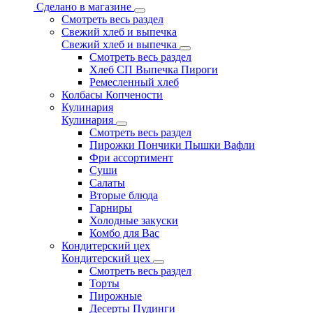
Сделано в магазине
Смотреть весь раздел
Свежий хлеб и выпечка
Свежий хлеб и выпечка
Смотреть весь раздел
Хлеб СП Выпечка Пироги
Ремесленный хлеб
Колбасы Копчености
Кулинария
Кулинария
Смотреть весь раздел
Пирожки Пончики Пышки Вафли
Фри ассортимент
Суши
Салаты
Вторые блюда
Гарниры
Холодные закуски
Комбо для Вас
Кондитерский цех
Кондитерский цех
Смотреть весь раздел
Торты
Пирожные
Десерты Пудинги