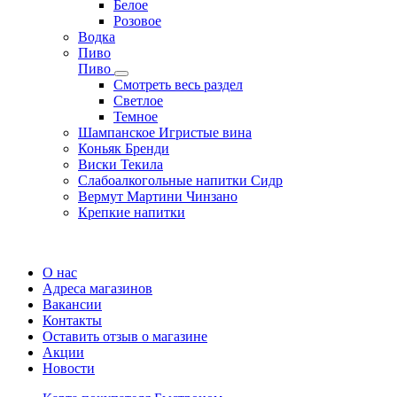
Белое
Розовое
Водка
Пиво
Пиво
Смотреть весь раздел
Cветлое
Темное
Шампанское Игристые вина
Коньяк Бренди
Виски Текила
Слабоалкогольные напитки Сидр
Вермут Мартини Чинзано
Крепкие напитки
Регистрация карты
О нас
Адреса магазинов
Вакансии
Контакты
Оставить отзыв о магазине
Акции
Новости