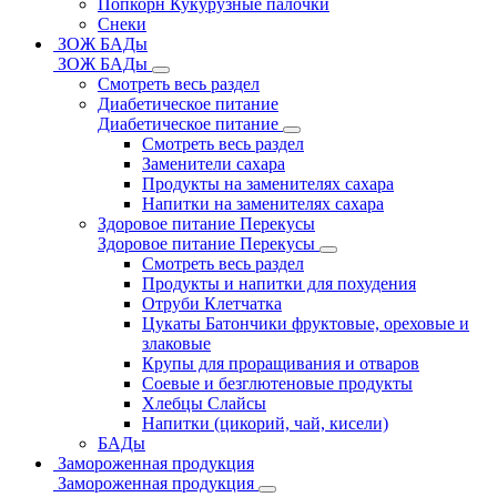
Попкорн Кукурузные палочки
Снеки
ЗОЖ БАДы
ЗОЖ БАДы
Смотреть весь раздел
Диабетическое питание
Диабетическое питание
Смотреть весь раздел
Заменители сахара
Продукты на заменителях сахара
Напитки на заменителях сахара
Здоровое питание Перекусы
Здоровое питание Перекусы
Смотреть весь раздел
Продукты и напитки для похудения
Отруби Клетчатка
Цукаты Батончики фруктовые, ореховые и
злаковые
Крупы для проращивания и отваров
Соевые и безглютеновые продукты
Хлебцы Слайсы
Напитки (цикорий, чай, кисели)
БАДы
Замороженная продукция
Замороженная продукция