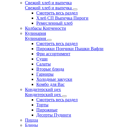
Свежий хлеб и выпечка
Свежий хлеб и выпечка
Смотреть весь раздел
Хлеб СП Выпечка Пироги
Ремесленный хлеб
Колбасы Копчености
Кулинария
Кулинария
Смотреть весь раздел
Пирожки Пончики Пышки Вафли
Фри ассортимент
Суши
Салаты
Вторые блюда
Гарниры
Холодные закуски
Комбо для Вас
Кондитерский цех
Кондитерский цех
Смотреть весь раздел
Торты
Пирожные
Десерты Пудинги
Пицца
Блины