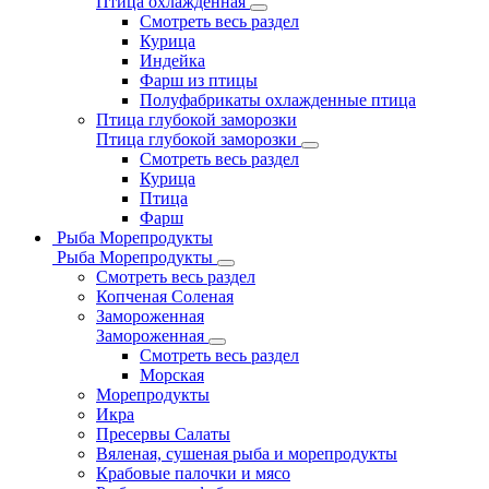
Птица охлажденная
Смотреть весь раздел
Курица
Индейка
Фарш из птицы
Полуфабрикаты охлажденные птица
Птица глубокой заморозки
Птица глубокой заморозки
Смотреть весь раздел
Курица
Птица
Фарш
Рыба Морепродукты
Рыба Морепродукты
Смотреть весь раздел
Копченая Соленая
Замороженная
Замороженная
Смотреть весь раздел
Морская
Морепродукты
Икра
Пресервы Салаты
Вяленая, сушеная рыба и морепродукты
Крабовые палочки и мясо