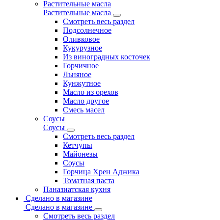
Растительные масла
Растительные масла
Смотреть весь раздел
Подсолнечное
Оливковое
Кукурузное
Из виноградных косточек
Горчичное
Льняное
Кунжутное
Масло из орехов
Масло другое
Смесь масел
Соусы
Соусы
Смотреть весь раздел
Кетчупы
Майонезы
Соусы
Горчица Хрен Аджика
Томатная паста
Паназиатская кухня
Сделано в магазине
Сделано в магазине
Смотреть весь раздел