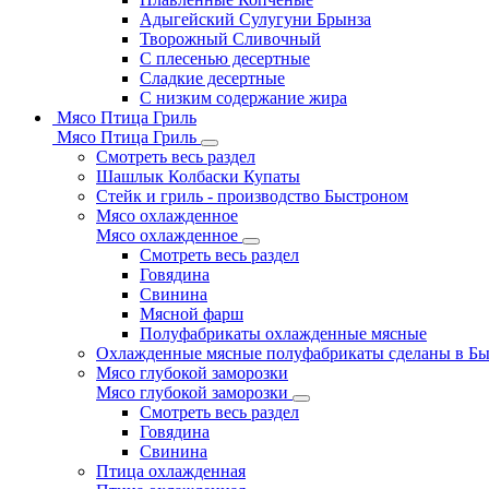
Адыгейский Сулугуни Брынза
Творожный Сливочный
С плесенью десертные
Сладкие десертные
С низким содержание жира
Мясо Птица Гриль
Мясо Птица Гриль
Смотреть весь раздел
Шашлык Колбаски Купаты
Стейк и гриль - производство Быстроном
Мясо охлажденное
Мясо охлажденное
Смотреть весь раздел
Говядина
Свинина
Мясной фарш
Полуфабрикаты охлажденные мясные
Охлажденные мясные полуфабрикаты сделаны в Б
Мясо глубокой заморозки
Мясо глубокой заморозки
Смотреть весь раздел
Говядина
Свинина
Птица охлажденная