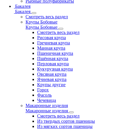
Рыбные полуфабрикаты
Бакалея
Бакалея
Смотреть весь раздел
Крупы Бобовые
Крупы Бобовые
Смотреть весь раздел
Рисовая крупа
Гречневая крупа
Манная крупа
Пшеничная крупа
Пшённая крупа
Перловая крупа
Кукурузная крупа
Овсяная крупа
Ячневая крупа
Крупы другие
Горох
Фасоль
Чечевица
Макаронные изделия
Макаронные изделия
Смотреть весь раздел
Из твердых сортов пшеницы
Из мягких сортов пшеницы