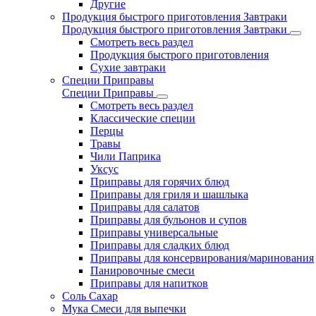
Другие
Продукция быстрого приготовления Завтраки
Продукция быстрого приготовления Завтраки
Смотреть весь раздел
Продукция быстрого приготовления
Сухие завтраки
Специи Приправы
Специи Приправы
Смотреть весь раздел
Классические специи
Перцы
Травы
Чили Паприка
Уксус
Приправы для горячих блюд
Приправы для гриля и шашлыка
Приправы для салатов
Приправы для бульонов и супов
Приправы универсальные
Приправы для сладких блюд
Приправы для консервирования/маринования
Панировочные смеси
Приправы для напитков
Соль Сахар
Мука Смеси для выпечки