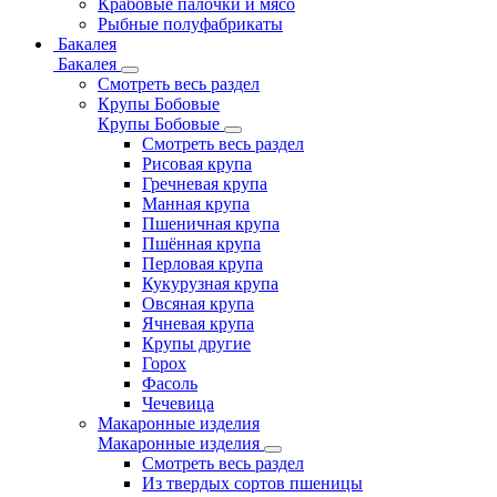
Крабовые палочки и мясо
Рыбные полуфабрикаты
Бакалея
Бакалея
Смотреть весь раздел
Крупы Бобовые
Крупы Бобовые
Смотреть весь раздел
Рисовая крупа
Гречневая крупа
Манная крупа
Пшеничная крупа
Пшённая крупа
Перловая крупа
Кукурузная крупа
Овсяная крупа
Ячневая крупа
Крупы другие
Горох
Фасоль
Чечевица
Макаронные изделия
Макаронные изделия
Смотреть весь раздел
Из твердых сортов пшеницы