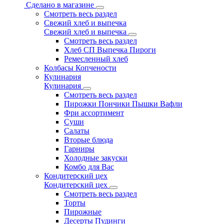
Сделано в магазине
Смотреть весь раздел
Свежий хлеб и выпечка
Свежий хлеб и выпечка
Смотреть весь раздел
Хлеб СП Выпечка Пироги
Ремесленный хлеб
Колбасы Копчености
Кулинария
Кулинария
Смотреть весь раздел
Пирожки Пончики Пышки Вафли
Фри ассортимент
Суши
Салаты
Вторые блюда
Гарниры
Холодные закуски
Комбо для Вас
Кондитерский цех
Кондитерский цех
Смотреть весь раздел
Торты
Пирожные
Десерты Пудинги