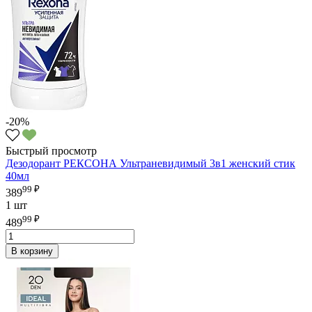
-20%
Быстрый просмотр
Дезодорант РЕКСОНА Ультраневидимый 3в1 женский стик
40мл
99 ₽
389
1 шт
99 ₽
489
В корзину