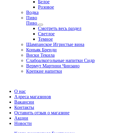
Белое
Розовое
Водка
Пиво
Пиво
Смотреть весь раздел
Cветлое
Темное
Шампанское Игристые вина
Коньяк Бренди
Виски Текила
Слабоалкогольные напитки Сидр
Вермут Мартини Чинзано
Крепкие напитки
Регистрация карты
О нас
Адреса магазинов
Вакансии
Контакты
Оставить отзыв о магазине
Акции
Новости