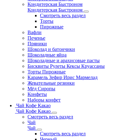
Кондитерская Быстроном
Кондитерская Быстроном
Смотреть весь раздел
Торты
Пирожные
Вафли
Печенье
Пряники
Шоколад и батончики
Шоколадные яйца
Шоколадные и арахисовые пасты
Бисквиты Рулеты Кексы Круассаны
Торты Пирожные
Карамель Зефир Ирис Мармелад
Жевательные резинки
Мёд Сиропы
Конфеты
Наборы конфет
Чай Кофе Какао
Чай Кофе Какао
Смотреть весь раздел
Чай
Чай
Смотреть весь раздел
Черный