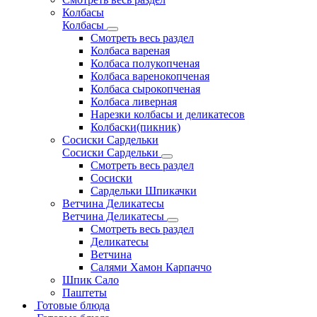
Колбасы
Колбасы
Смотреть весь раздел
Колбаса вареная
Колбаса полукопченая
Колбаса варенокопченая
Колбаса сырокопченая
Колбаса ливерная
Нарезки колбасы и деликатесов
Колбаски(пикник)
Сосиски Сардельки
Сосиски Сардельки
Смотреть весь раздел
Сосиски
Сардельки Шпикачки
Ветчина Деликатесы
Ветчина Деликатесы
Смотреть весь раздел
Деликатесы
Ветчина
Салями Хамон Карпаччо
Шпик Сало
Паштеты
Готовые блюда