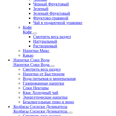
Черный Фруктовый
Зеленый
Зеленый Фруктовый
Фруктово-травяной
Чай в подарочной упаковке
Кофе
Кофе
Смотреть весь раздел
Натуральный
Растворимый
Напитки Микс
Какао
Напитки Соки Вода
Напитки Соки Вода
Смотреть весь раздел
Напитки от Быстроном
Вода питьевая и минеральная
Газированные напитки
Соки Нектары
Квас Холодный чай
Энергетические напитки
Безалкогольные пиво и вино
Колбасы Сосиски Деликатесы
Колбасы Сосиски Деликатесы
Смотреть весь раздел