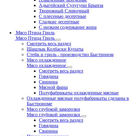
Адыгейский Сулугуни Брынза
Творожный Сливочный
С плесенью десертные
Сладкие десертные
С низким содержание жира
Мясо Птица Гриль
Мясо Птица Гриль
Смотреть весь раздел
Шашлык Колбаски Купаты
Стейк и гриль - производство Быстроном
Мясо охлажденное
Мясо охлажденное
Смотреть весь раздел
Говядина
Свинина
Мясной фарш
Полуфабрикаты охлажденные мясные
Охлажденные мясные полуфабрикаты сделаны в
Быстрономе
Мясо глубокой заморозки
Мясо глубокой заморозки
Смотреть весь раздел
Говядина
Свинина