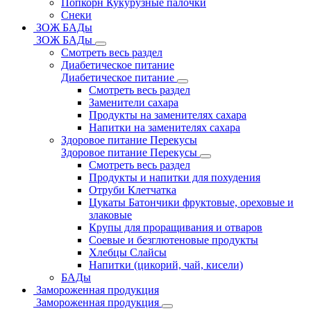
Попкорн Кукурузные палочки
Снеки
ЗОЖ БАДы
ЗОЖ БАДы
Смотреть весь раздел
Диабетическое питание
Диабетическое питание
Смотреть весь раздел
Заменители сахара
Продукты на заменителях сахара
Напитки на заменителях сахара
Здоровое питание Перекусы
Здоровое питание Перекусы
Смотреть весь раздел
Продукты и напитки для похудения
Отруби Клетчатка
Цукаты Батончики фруктовые, ореховые и
злаковые
Крупы для проращивания и отваров
Соевые и безглютеновые продукты
Хлебцы Слайсы
Напитки (цикорий, чай, кисели)
БАДы
Замороженная продукция
Замороженная продукция