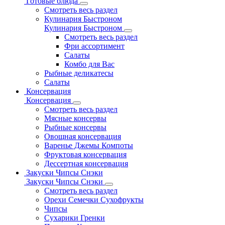
Готовые блюда
Смотреть весь раздел
Кулинария Быстроном
Кулинария Быстроном
Смотреть весь раздел
Фри ассортимент
Салаты
Комбо для Вас
Рыбные деликатесы
Салаты
Консервация
Консервация
Смотреть весь раздел
Мясные консервы
Рыбные консервы
Овощная консервация
Варенье Джемы Компоты
Фруктовая консервация
Дессертная консервация
Закуски Чипсы Снэки
Закуски Чипсы Снэки
Смотреть весь раздел
Орехи Семечки Сухофрукты
Чипсы
Сухарики Гренки