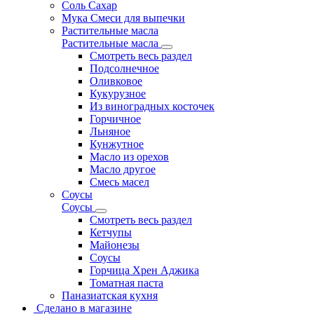
Соль Сахар
Мука Смеси для выпечки
Растительные масла
Растительные масла
Смотреть весь раздел
Подсолнечное
Оливковое
Кукурузное
Из виноградных косточек
Горчичное
Льняное
Кунжутное
Масло из орехов
Масло другое
Смесь масел
Соусы
Соусы
Смотреть весь раздел
Кетчупы
Майонезы
Соусы
Горчица Хрен Аджика
Томатная паста
Паназиатская кухня
Сделано в магазине