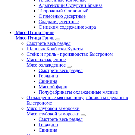
Адыгейский Сулугуни Брынза
Творожный Сливочный
С плесенью десертные
Сладкие десертные
С низким содержание жира
Мясо Птица Гриль
Мясо Птица Гриль
Смотреть весь раздел
Шашлык Колбаски Купаты
Стейк и гриль - производство Быстроном
Мясо охлажденное
Мясо охлажденное
Смотреть весь раздел
Говядина
Свинина
Мясной фарш
Полуфабрикаты охлажденные мясные
Охлажденные мясные полуфабрикаты сделаны в
Быстрономе
Мясо глубокой заморозки
Мясо глубокой заморозки
Смотреть весь раздел
Говядина
Свинина