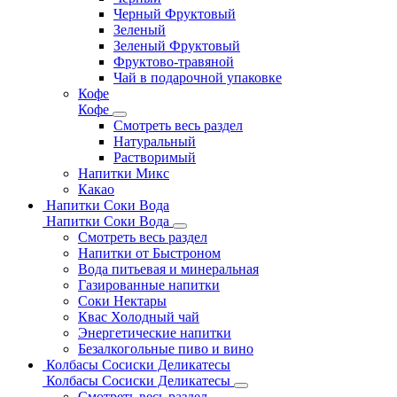
Черный Фруктовый
Зеленый
Зеленый Фруктовый
Фруктово-травяной
Чай в подарочной упаковке
Кофе
Кофе
Смотреть весь раздел
Натуральный
Растворимый
Напитки Микс
Какао
Напитки Соки Вода
Напитки Соки Вода
Смотреть весь раздел
Напитки от Быстроном
Вода питьевая и минеральная
Газированные напитки
Соки Нектары
Квас Холодный чай
Энергетические напитки
Безалкогольные пиво и вино
Колбасы Сосиски Деликатесы
Колбасы Сосиски Деликатесы
Смотреть весь раздел