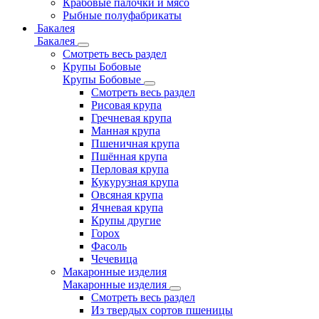
Крабовые палочки и мясо
Рыбные полуфабрикаты
Бакалея
Бакалея
Смотреть весь раздел
Крупы Бобовые
Крупы Бобовые
Смотреть весь раздел
Рисовая крупа
Гречневая крупа
Манная крупа
Пшеничная крупа
Пшённая крупа
Перловая крупа
Кукурузная крупа
Овсяная крупа
Ячневая крупа
Крупы другие
Горох
Фасоль
Чечевица
Макаронные изделия
Макаронные изделия
Смотреть весь раздел
Из твердых сортов пшеницы