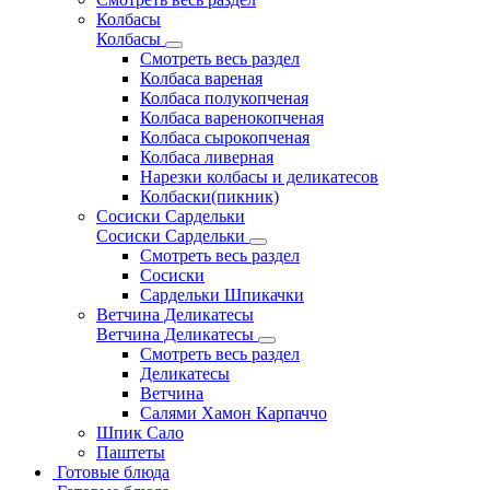
Колбасы
Колбасы
Смотреть весь раздел
Колбаса вареная
Колбаса полукопченая
Колбаса варенокопченая
Колбаса сырокопченая
Колбаса ливерная
Нарезки колбасы и деликатесов
Колбаски(пикник)
Сосиски Сардельки
Сосиски Сардельки
Смотреть весь раздел
Сосиски
Сардельки Шпикачки
Ветчина Деликатесы
Ветчина Деликатесы
Смотреть весь раздел
Деликатесы
Ветчина
Салями Хамон Карпаччо
Шпик Сало
Паштеты
Готовые блюда