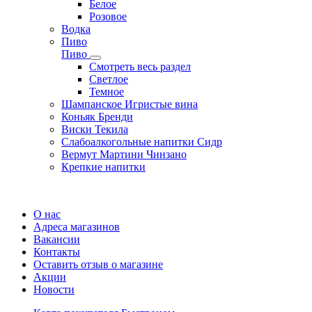
Белое
Розовое
Водка
Пиво
Пиво
Смотреть весь раздел
Cветлое
Темное
Шампанское Игристые вина
Коньяк Бренди
Виски Текила
Слабоалкогольные напитки Сидр
Вермут Мартини Чинзано
Крепкие напитки
Регистрация карты
О нас
Адреса магазинов
Вакансии
Контакты
Оставить отзыв о магазине
Акции
Новости