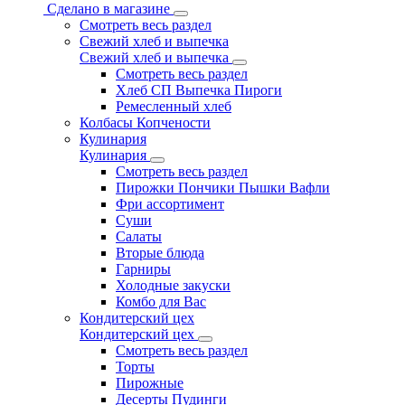
Сделано в магазине
Смотреть весь раздел
Свежий хлеб и выпечка
Свежий хлеб и выпечка
Смотреть весь раздел
Хлеб СП Выпечка Пироги
Ремесленный хлеб
Колбасы Копчености
Кулинария
Кулинария
Смотреть весь раздел
Пирожки Пончики Пышки Вафли
Фри ассортимент
Суши
Салаты
Вторые блюда
Гарниры
Холодные закуски
Комбо для Вас
Кондитерский цех
Кондитерский цех
Смотреть весь раздел
Торты
Пирожные
Десерты Пудинги