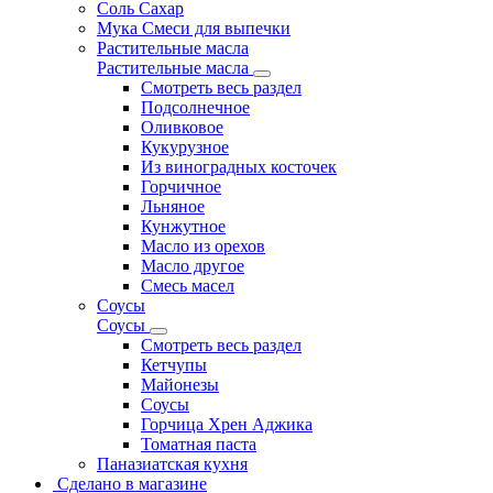
Соль Сахар
Мука Смеси для выпечки
Растительные масла
Растительные масла
Смотреть весь раздел
Подсолнечное
Оливковое
Кукурузное
Из виноградных косточек
Горчичное
Льняное
Кунжутное
Масло из орехов
Масло другое
Смесь масел
Соусы
Соусы
Смотреть весь раздел
Кетчупы
Майонезы
Соусы
Горчица Хрен Аджика
Томатная паста
Паназиатская кухня
Сделано в магазине