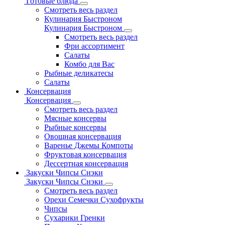
Готовые блюда
Смотреть весь раздел
Кулинария Быстроном
Кулинария Быстроном
Смотреть весь раздел
Фри ассортимент
Салаты
Комбо для Вас
Рыбные деликатесы
Салаты
Консервация
Консервация
Смотреть весь раздел
Мясные консервы
Рыбные консервы
Овощная консервация
Варенье Джемы Компоты
Фруктовая консервация
Дессертная консервация
Закуски Чипсы Снэки
Закуски Чипсы Снэки
Смотреть весь раздел
Орехи Семечки Сухофрукты
Чипсы
Сухарики Гренки