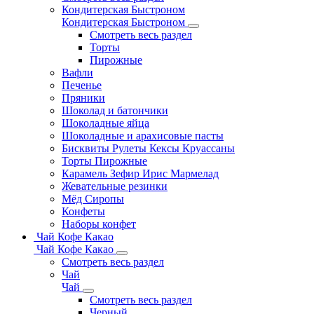
Кондитерская Быстроном
Кондитерская Быстроном
Смотреть весь раздел
Торты
Пирожные
Вафли
Печенье
Пряники
Шоколад и батончики
Шоколадные яйца
Шоколадные и арахисовые пасты
Бисквиты Рулеты Кексы Круассаны
Торты Пирожные
Карамель Зефир Ирис Мармелад
Жевательные резинки
Мёд Сиропы
Конфеты
Наборы конфет
Чай Кофе Какао
Чай Кофе Какао
Смотреть весь раздел
Чай
Чай
Смотреть весь раздел
Черный