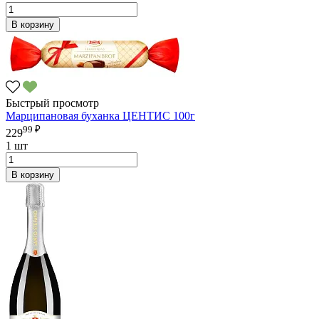
В корзину
Быстрый просмотр
Марципановая буханка ЦЕНТИС 100г
99 ₽
229
1 шт
В корзину