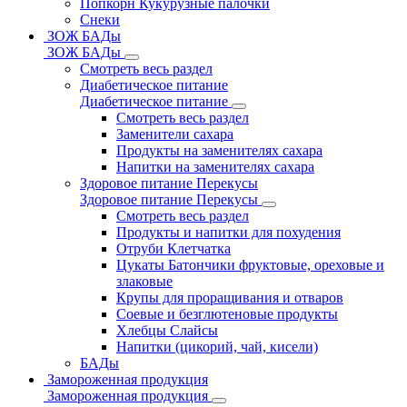
Попкорн Кукурузные палочки
Снеки
ЗОЖ БАДы
ЗОЖ БАДы
Смотреть весь раздел
Диабетическое питание
Диабетическое питание
Смотреть весь раздел
Заменители сахара
Продукты на заменителях сахара
Напитки на заменителях сахара
Здоровое питание Перекусы
Здоровое питание Перекусы
Смотреть весь раздел
Продукты и напитки для похудения
Отруби Клетчатка
Цукаты Батончики фруктовые, ореховые и
злаковые
Крупы для проращивания и отваров
Соевые и безглютеновые продукты
Хлебцы Слайсы
Напитки (цикорий, чай, кисели)
БАДы
Замороженная продукция
Замороженная продукция