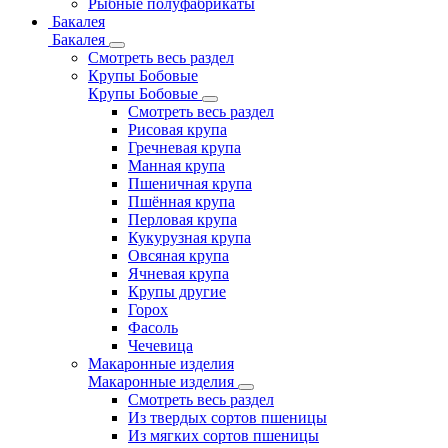
Рыбные полуфабрикаты
Бакалея
Бакалея
Смотреть весь раздел
Крупы Бобовые
Крупы Бобовые
Смотреть весь раздел
Рисовая крупа
Гречневая крупа
Манная крупа
Пшеничная крупа
Пшённая крупа
Перловая крупа
Кукурузная крупа
Овсяная крупа
Ячневая крупа
Крупы другие
Горох
Фасоль
Чечевица
Макаронные изделия
Макаронные изделия
Смотреть весь раздел
Из твердых сортов пшеницы
Из мягких сортов пшеницы