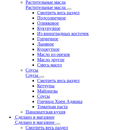
Растительные масла
Растительные масла
Смотреть весь раздел
Подсолнечное
Оливковое
Кукурузное
Из виноградных косточек
Горчичное
Льняное
Кунжутное
Масло из орехов
Масло другое
Смесь масел
Соусы
Соусы
Смотреть весь раздел
Кетчупы
Майонезы
Соусы
Горчица Хрен Аджика
Томатная паста
Паназиатская кухня
Сделано в магазине
Сделано в магазине
Смотреть весь раздел