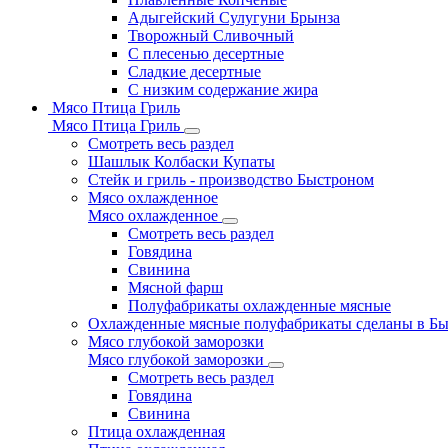
Адыгейский Сулугуни Брынза
Творожный Сливочный
С плесенью десертные
Сладкие десертные
С низким содержание жира
Мясо Птица Гриль
Мясо Птица Гриль
Смотреть весь раздел
Шашлык Колбаски Купаты
Стейк и гриль - производство Быстроном
Мясо охлажденное
Мясо охлажденное
Смотреть весь раздел
Говядина
Свинина
Мясной фарш
Полуфабрикаты охлажденные мясные
Охлажденные мясные полуфабрикаты сделаны в Б
Мясо глубокой заморозки
Мясо глубокой заморозки
Смотреть весь раздел
Говядина
Свинина
Птица охлажденная