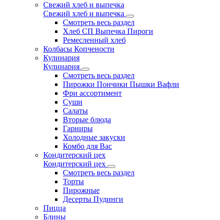
Свежий хлеб и выпечка
Свежий хлеб и выпечка
Смотреть весь раздел
Хлеб СП Выпечка Пироги
Ремесленный хлеб
Колбасы Копчености
Кулинария
Кулинария
Смотреть весь раздел
Пирожки Пончики Пышки Вафли
Фри ассортимент
Суши
Салаты
Вторые блюда
Гарниры
Холодные закуски
Комбо для Вас
Кондитерский цех
Кондитерский цех
Смотреть весь раздел
Торты
Пирожные
Десерты Пудинги
Пицца
Блины