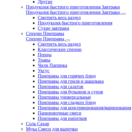
Другие
Продукция быстрого приготовления Завтраки
Продукция быстрого приготовления Завтраки
Смотреть весь раздел
Продукция быстрого приготовления
Сухие завтраки
Специи Приправы
Специи Приправы
Смотреть весь раздел
Классические специи
Перцы
Травы
Чили Паприка
Уксус
Приправы для горячих блюд
Приправы для гриля и шашлыка
Приправы для салатов
Приправы для бульонов и супов
Приправы универсальные
Приправы для сладких блюд
Приправы для консервирования/маринования
Панировочные смеси
Приправы для напитков
Соль Сахар
Мука Смеси для выпечки