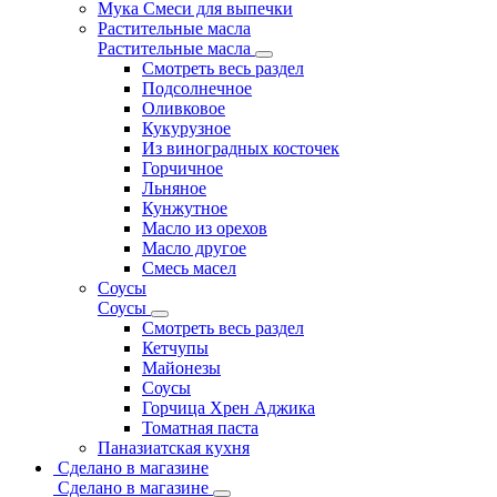
Мука Смеси для выпечки
Растительные масла
Растительные масла
Смотреть весь раздел
Подсолнечное
Оливковое
Кукурузное
Из виноградных косточек
Горчичное
Льняное
Кунжутное
Масло из орехов
Масло другое
Смесь масел
Соусы
Соусы
Смотреть весь раздел
Кетчупы
Майонезы
Соусы
Горчица Хрен Аджика
Томатная паста
Паназиатская кухня
Сделано в магазине
Сделано в магазине