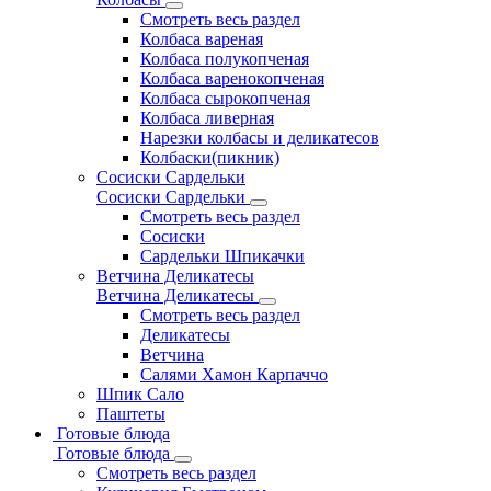
Смотреть весь раздел
Колбаса вареная
Колбаса полукопченая
Колбаса варенокопченая
Колбаса сырокопченая
Колбаса ливерная
Нарезки колбасы и деликатесов
Колбаски(пикник)
Сосиски Сардельки
Сосиски Сардельки
Смотреть весь раздел
Сосиски
Сардельки Шпикачки
Ветчина Деликатесы
Ветчина Деликатесы
Смотреть весь раздел
Деликатесы
Ветчина
Салями Хамон Карпаччо
Шпик Сало
Паштеты
Готовые блюда
Готовые блюда
Смотреть весь раздел