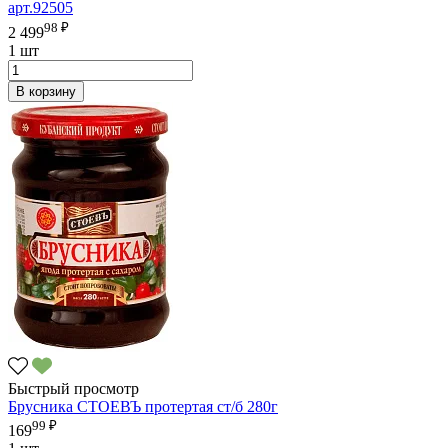
арт.92505
98 ₽
2 499
1 шт
В корзину
Быстрый просмотр
Брусника СТОЕВЪ протертая ст/б 280г
99 ₽
169