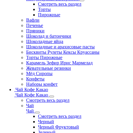
Смотреть весь раздел
Торты
Пирожные
Вафли
Печенье
Пряники
Шоколад и батончики
Шоколадные яйца
Шоколадные и арахисовые пасты
Бисквиты Рулеты Кексы Круассаны
Торты Пирожные
Карамель Зефир Ирис Мармелад
Жевательные резинки
Мёд Сиропы
Конфеты
Наборы конфет
Чай Кофе Какао
Чай Кофе Какао
Смотреть весь раздел
Чай
Чай
Смотреть весь раздел
Черный
Черный Фруктовый
Зеленый