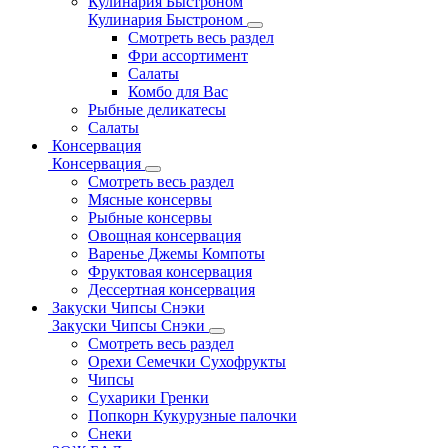
Кулинария Быстроном
Кулинария Быстроном
Смотреть весь раздел
Фри ассортимент
Салаты
Комбо для Вас
Рыбные деликатесы
Салаты
Консервация
Консервация
Смотреть весь раздел
Мясные консервы
Рыбные консервы
Овощная консервация
Варенье Джемы Компоты
Фруктовая консервация
Дессертная консервация
Закуски Чипсы Снэки
Закуски Чипсы Снэки
Смотреть весь раздел
Орехи Семечки Сухофрукты
Чипсы
Сухарики Гренки
Попкорн Кукурузные палочки
Снеки