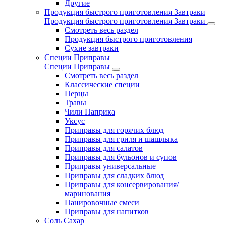
Другие
Продукция быстрого приготовления Завтраки
Продукция быстрого приготовления Завтраки
Смотреть весь раздел
Продукция быстрого приготовления
Сухие завтраки
Специи Приправы
Специи Приправы
Смотреть весь раздел
Классические специи
Перцы
Травы
Чили Паприка
Уксус
Приправы для горячих блюд
Приправы для гриля и шашлыка
Приправы для салатов
Приправы для бульонов и супов
Приправы универсальные
Приправы для сладких блюд
Приправы для консервирования/
маринования
Панировочные смеси
Приправы для напитков
Соль Сахар