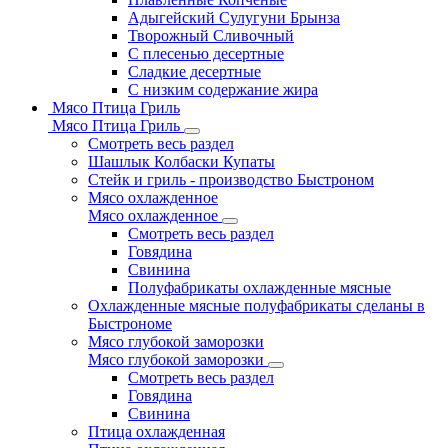
Адыгейский Сулугуни Брынза
Творожный Сливочный
С плесенью десертные
Сладкие десертные
С низким содержание жира
Мясо Птица Гриль
Мясо Птица Гриль
Смотреть весь раздел
Шашлык Колбаски Купаты
Стейк и гриль - производство Быстроном
Мясо охлажденное
Мясо охлажденное
Смотреть весь раздел
Говядина
Свинина
Полуфабрикаты охлажденные мясные
Охлажденные мясные полуфабрикаты сделаны в
Быстрономе
Мясо глубокой заморозки
Мясо глубокой заморозки
Смотреть весь раздел
Говядина
Свинина
Птица охлажденная