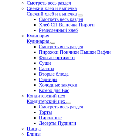
Смотреть весь раздел
Свежий хлеб и выпечка
Свежий хлеб и выпечка
Смотреть весь раздел
Хлеб СП Выпечка Пироги
Ремесленный хлеб
Кулинария
Кулинария
Смотреть весь раздел
Пирожки Пончики Пышки Вафли
Фри ассортимент
Суши
Салаты
Вторые блюда
Гарниры
Холодные закуски
Комбо для Вас
Кондитерский цех
Кондитерский цех
Смотреть весь раздел
Торты
Пирожные
Десерты Пудинги
Пицца
Блины