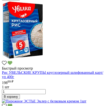
Быстрый просмотр
Рис УВЕЛЬСКИЕ КРУПЫ круглозерный шлифованный карт/
уп 400г
99 ₽
198
1 шт
В корзину