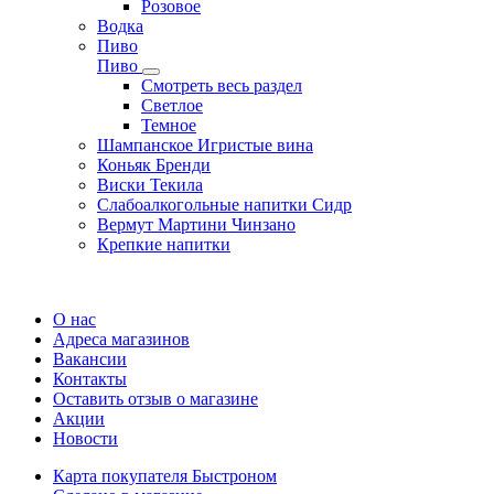
Розовое
Водка
Пиво
Пиво
Смотреть весь раздел
Cветлое
Темное
Шампанское Игристые вина
Коньяк Бренди
Виски Текила
Слабоалкогольные напитки Сидр
Вермут Мартини Чинзано
Крепкие напитки
Регистрация карты
О нас
Адреса магазинов
Вакансии
Контакты
Оставить отзыв о магазине
Акции
Новости
Карта покупателя Быстроном