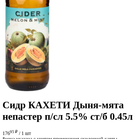
Сидр КАХЕТИ Дыня-мята
непастер п/сл 5.5% ст/б 0.45л
95 ₽
176
/
1 шт
*цена указана с учетом применения скидочной карты