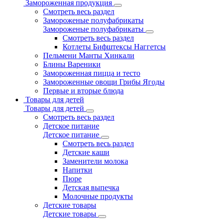
Замороженная продукция
Смотреть весь раздел
Замороженые полуфабрикаты
Замороженые полуфабрикаты
Смотреть весь раздел
Котлеты Бифштексы Наггетсы
Пельмени Манты Хинкали
Блины Вареники
Замороженная пицца и тесто
Замороженные овощи Грибы Ягоды
Первые и вторые блюда
Товары для детей
Товары для детей
Смотреть весь раздел
Детское питание
Детское питание
Смотреть весь раздел
Детские каши
Заменители молока
Напитки
Пюре
Детская выпечка
Молочные продукты
Детские товары
Детские товары