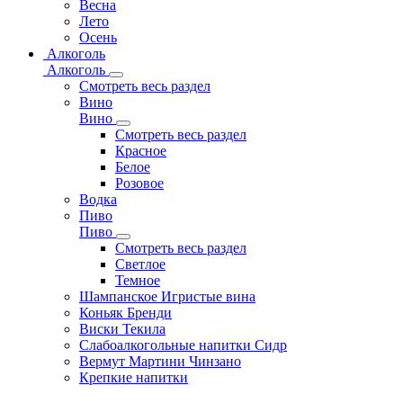
Весна
Лето
Осень
Алкоголь
Алкоголь
Смотреть весь раздел
Вино
Вино
Смотреть весь раздел
Красное
Белое
Розовое
Водка
Пиво
Пиво
Смотреть весь раздел
Cветлое
Темное
Шампанское Игристые вина
Коньяк Бренди
Виски Текила
Слабоалкогольные напитки Сидр
Вермут Мартини Чинзано
Крепкие напитки