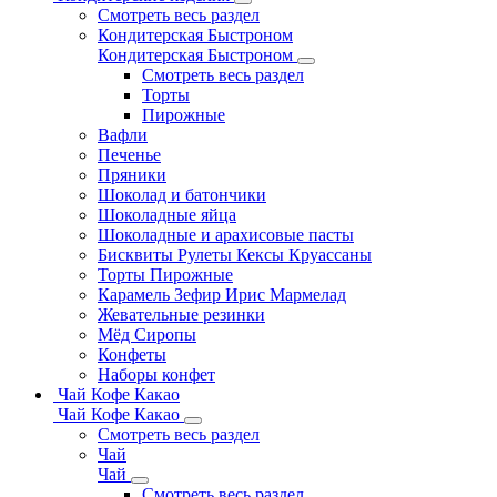
Смотреть весь раздел
Кондитерская Быстроном
Кондитерская Быстроном
Смотреть весь раздел
Торты
Пирожные
Вафли
Печенье
Пряники
Шоколад и батончики
Шоколадные яйца
Шоколадные и арахисовые пасты
Бисквиты Рулеты Кексы Круассаны
Торты Пирожные
Карамель Зефир Ирис Мармелад
Жевательные резинки
Мёд Сиропы
Конфеты
Наборы конфет
Чай Кофе Какао
Чай Кофе Какао
Смотреть весь раздел
Чай
Чай
Смотреть весь раздел