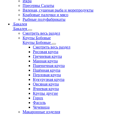
Икра
Пресервы Салаты
Вяленая, сушеная рыба и морепродукты
Крабовые палочки и мясо
Рыбные полуфабрикаты
Бакалея
Бакалея
Смотреть весь раздел
Крупы Бобовые
Крупы Бобовые
Смотреть весь раздел
Рисовая крупа
Гречневая крупа
Манная крупа
Пшеничная крупа
Пшённая крупа
Перловая крупа
Кукурузная крупа
Овсяная крупа
Ячневая крупа
Крупы другие
Горох
Фасоль
Чечевица
Макаронные изделия