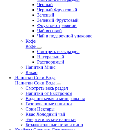
Черный
Черный Фруктовый
Зеленый
Зеленый Фруктовый
Фруктово-травяной
Чай весовой
Чай в подарочной упаковке
Кофе
Кофе
Смотреть весь раздел
Натуральный
Растворимый
Напитки Микс
Какао
Напитки Соки Вода
Напитки Соки Вода
Смотреть весь раздел
Напитки от Быстроном
Вода питьевая и минеральная
Газированные напитки
Соки Нектары
Квас Холодный чай
Энергетические напитки
Безалкогольные пиво и вино
Колбасы Сосиски Деликатесы