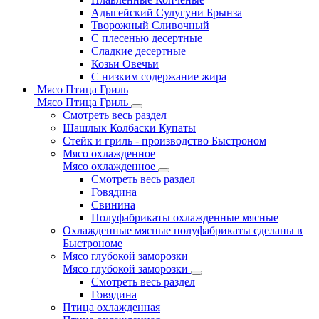
Адыгейский Сулугуни Брынза
Творожный Сливочный
С плесенью десертные
Сладкие десертные
Козьи Овечьи
С низким содержание жира
Мясо Птица Гриль
Мясо Птица Гриль
Смотреть весь раздел
Шашлык Колбаски Купаты
Стейк и гриль - производство Быстроном
Мясо охлажденное
Мясо охлажденное
Смотреть весь раздел
Говядина
Свинина
Полуфабрикаты охлажденные мясные
Охлажденные мясные полуфабрикаты сделаны в
Быстрономе
Мясо глубокой заморозки
Мясо глубокой заморозки
Смотреть весь раздел
Говядина
Птица охлажденная