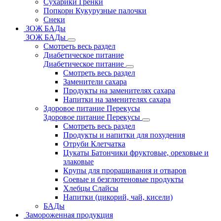
Сухарики Гренки
Попкорн Кукурузные палочки
Снеки
ЗОЖ БАДы
ЗОЖ БАДы
Смотреть весь раздел
Диабетическое питание
Диабетическое питание
Смотреть весь раздел
Заменители сахара
Продукты на заменителях сахара
Напитки на заменителях сахара
Здоровое питание Перекусы
Здоровое питание Перекусы
Смотреть весь раздел
Продукты и напитки для похудения
Отруби Клетчатка
Цукаты Батончики фруктовые, ореховые и
злаковые
Крупы для проращивания и отваров
Соевые и безглютеновые продукты
Хлебцы Слайсы
Напитки (цикорий, чай, кисели)
БАДы
Замороженная продукция