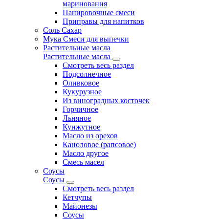
маринования
Панировочные смеси
Приправы для напитков
Соль Сахар
Мука Смеси для выпечки
Растительные масла
Растительные масла
Смотреть весь раздел
Подсолнечное
Оливковое
Кукурузное
Из виноградных косточек
Горчичное
Льняное
Кунжутное
Масло из орехов
Каноловое (рапсовое)
Масло другое
Смесь масел
Соусы
Соусы
Смотреть весь раздел
Кетчупы
Майонезы
Соусы