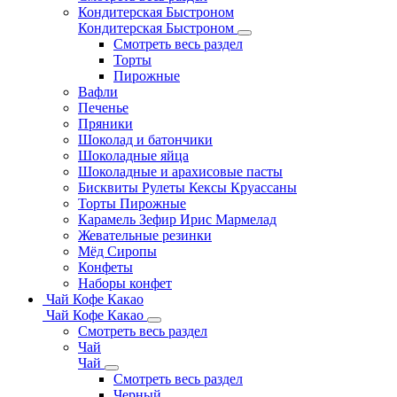
Кондитерская Быстроном
Кондитерская Быстроном
Смотреть весь раздел
Торты
Пирожные
Вафли
Печенье
Пряники
Шоколад и батончики
Шоколадные яйца
Шоколадные и арахисовые пасты
Бисквиты Рулеты Кексы Круассаны
Торты Пирожные
Карамель Зефир Ирис Мармелад
Жевательные резинки
Мёд Сиропы
Конфеты
Наборы конфет
Чай Кофе Какао
Чай Кофе Какао
Смотреть весь раздел
Чай
Чай
Смотреть весь раздел
Черный