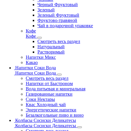
Черный Фруктовый
Зеленый
Зеленый Фруктовый
Фруктово-травяной
Чай в подарочной упаковке
Кофе
Кофе
Смотреть весь раздел
Натуральный
Растворимый
Напитки Микс
Какао
Напитки Соки Вода
Напитки Соки Вода
Смотреть весь раздел
Напитки от Быстроном
Вода питьевая и минеральная
Газированные напитки
Соки Нектары
Квас Холодный чай
Энергетические напитки
Безалкогольные пиво и вино
Колбасы Сосиски Деликатесы
Колбасы Сосиски Деликатесы
Смотреть весь раздел