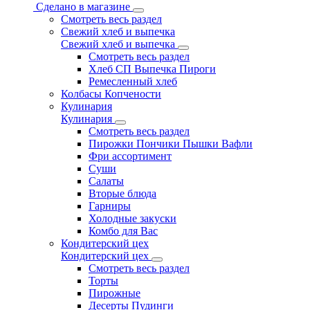
Сделано в магазине
Смотреть весь раздел
Свежий хлеб и выпечка
Свежий хлеб и выпечка
Смотреть весь раздел
Хлеб СП Выпечка Пироги
Ремесленный хлеб
Колбасы Копчености
Кулинария
Кулинария
Смотреть весь раздел
Пирожки Пончики Пышки Вафли
Фри ассортимент
Суши
Салаты
Вторые блюда
Гарниры
Холодные закуски
Комбо для Вас
Кондитерский цех
Кондитерский цех
Смотреть весь раздел
Торты
Пирожные
Десерты Пудинги