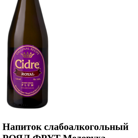
Напиток слабоалкогольный
РОЯЛ ФРУТ Медовуха