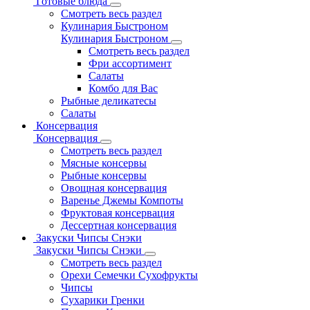
Готовые блюда
Смотреть весь раздел
Кулинария Быстроном
Кулинария Быстроном
Смотреть весь раздел
Фри ассортимент
Салаты
Комбо для Вас
Рыбные деликатесы
Салаты
Консервация
Консервация
Смотреть весь раздел
Мясные консервы
Рыбные консервы
Овощная консервация
Варенье Джемы Компоты
Фруктовая консервация
Дессертная консервация
Закуски Чипсы Снэки
Закуски Чипсы Снэки
Смотреть весь раздел
Орехи Семечки Сухофрукты
Чипсы
Сухарики Гренки