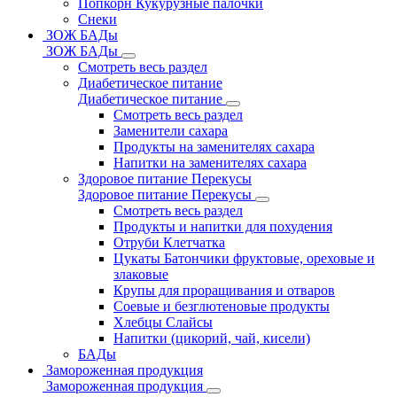
Попкорн Кукурузные палочки
Снеки
ЗОЖ БАДы
ЗОЖ БАДы
Смотреть весь раздел
Диабетическое питание
Диабетическое питание
Смотреть весь раздел
Заменители сахара
Продукты на заменителях сахара
Напитки на заменителях сахара
Здоровое питание Перекусы
Здоровое питание Перекусы
Смотреть весь раздел
Продукты и напитки для похудения
Отруби Клетчатка
Цукаты Батончики фруктовые, ореховые и
злаковые
Крупы для проращивания и отваров
Соевые и безглютеновые продукты
Хлебцы Слайсы
Напитки (цикорий, чай, кисели)
БАДы
Замороженная продукция
Замороженная продукция