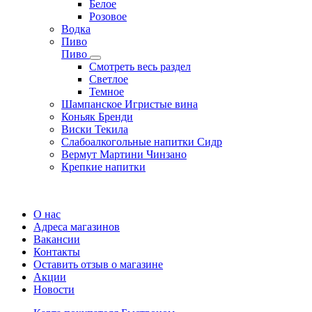
Белое
Розовое
Водка
Пиво
Пиво
Смотреть весь раздел
Cветлое
Темное
Шампанское Игристые вина
Коньяк Бренди
Виски Текила
Слабоалкогольные напитки Сидр
Вермут Мартини Чинзано
Крепкие напитки
Регистрация карты
О нас
Адреса магазинов
Вакансии
Контакты
Оставить отзыв о магазине
Акции
Новости