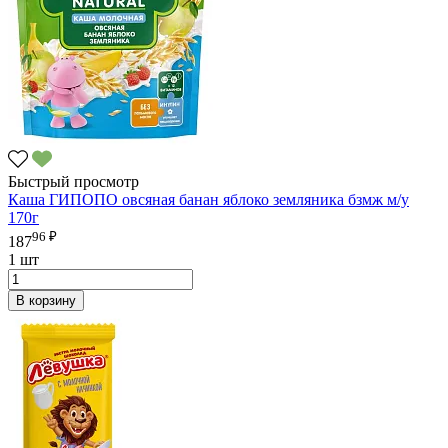
Быстрый просмотр
Каша ГИПОПО овсяная банан яблоко земляника бзмж м/у
170г
96 ₽
187
1 шт
В корзину