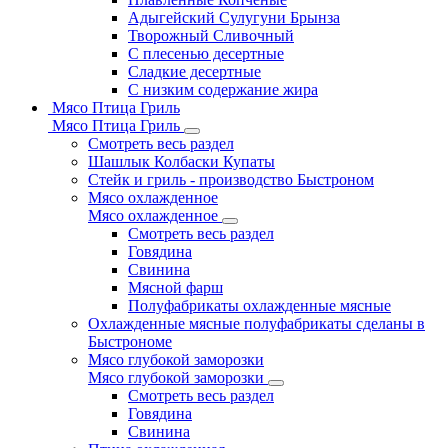
Адыгейский Сулугуни Брынза
Творожный Сливочный
С плесенью десертные
Сладкие десертные
С низким содержание жира
Мясо Птица Гриль
Мясо Птица Гриль
Смотреть весь раздел
Шашлык Колбаски Купаты
Стейк и гриль - производство Быстроном
Мясо охлажденное
Мясо охлажденное
Смотреть весь раздел
Говядина
Свинина
Мясной фарш
Полуфабрикаты охлажденные мясные
Охлажденные мясные полуфабрикаты сделаны в
Быстрономе
Мясо глубокой заморозки
Мясо глубокой заморозки
Смотреть весь раздел
Говядина
Свинина