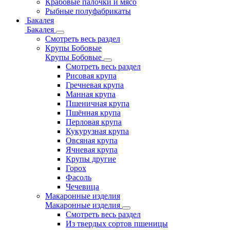
Крабовые палочки и мясо
Рыбные полуфабрикаты
Бакалея
Бакалея
Смотреть весь раздел
Крупы Бобовые
Крупы Бобовые
Смотреть весь раздел
Рисовая крупа
Гречневая крупа
Манная крупа
Пшеничная крупа
Пшённая крупа
Перловая крупа
Кукурузная крупа
Овсяная крупа
Ячневая крупа
Крупы другие
Горох
Фасоль
Чечевица
Макаронные изделия
Макаронные изделия
Смотреть весь раздел
Из твердых сортов пшеницы