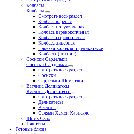
Колбасы
Колбасы
Смотреть весь раздел
Колбаса вареная
Колбаса полукопченая
Колбаса варенокопченая
Колбаса сырокопченая
Колбаса ливерная
Нарезки колбасы и деликатесов
Колбаски(пикник)
Сосиски Сардельки
Сосиски Сардельки
Смотреть весь раздел
Сосиски
Сардельки Шпикачки
Ветчина Деликатесы
Ветчина Деликатесы
Смотреть весь раздел
Деликатесы
Ветчина
Салями Хамон Карпаччо
Шпик Сало
Паштеты
Готовые блюда