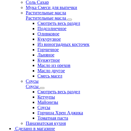
Соль Сахар
Мука Смеси для выпечки
Растительные масла
Растительные масла
Смотреть весь раздел
Подсолнечное
Оливковое
Кукурузное
Из виноградных косточек
Горчичное
Льняное
Кунжутное
Масло из орехов
Масло другое
Смесь масел
Соусы
Соусы
Смотреть весь раздел
Кетчупы
Майонезы
Соусы
Горчица Хрен Аджика
Томатная паста
Паназиатская кухня
Сделано в магазине