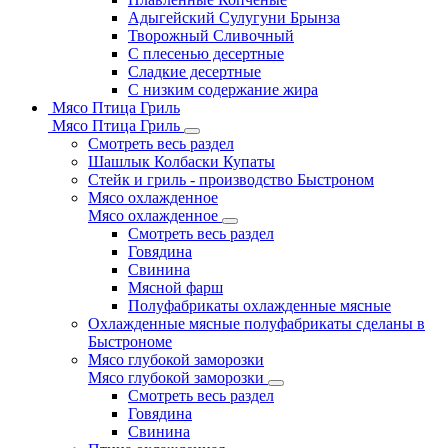
Адыгейский Сулугуни Брынза
Творожный Сливочный
С плесенью десертные
Сладкие десертные
С низким содержание жира
Мясо Птица Гриль
Мясо Птица Гриль
Смотреть весь раздел
Шашлык Колбаски Купаты
Стейк и гриль - производство Быстроном
Мясо охлажденное
Мясо охлажденное
Смотреть весь раздел
Говядина
Свинина
Мясной фарш
Полуфабрикаты охлажденные мясные
Охлажденные мясные полуфабрикаты сделаны в
Быстрономе
Мясо глубокой заморозки
Мясо глубокой заморозки
Смотреть весь раздел
Говядина
Свинина