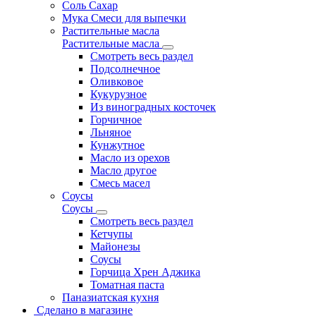
Соль Сахар
Мука Смеси для выпечки
Растительные масла
Растительные масла
Смотреть весь раздел
Подсолнечное
Оливковое
Кукурузное
Из виноградных косточек
Горчичное
Льняное
Кунжутное
Масло из орехов
Масло другое
Смесь масел
Соусы
Соусы
Смотреть весь раздел
Кетчупы
Майонезы
Соусы
Горчица Хрен Аджика
Томатная паста
Паназиатская кухня
Сделано в магазине