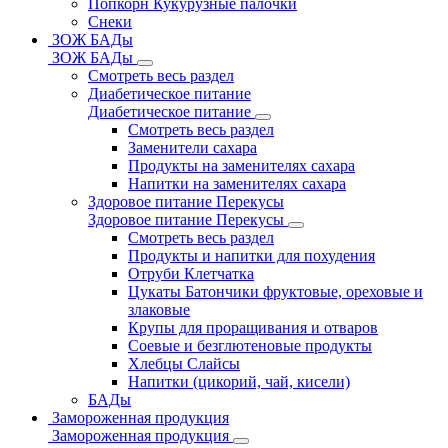
Попкорн Кукурузные палочки
Снеки
ЗОЖ БАДы
ЗОЖ БАДы
Смотреть весь раздел
Диабетическое питание
Диабетическое питание
Смотреть весь раздел
Заменители сахара
Продукты на заменителях сахара
Напитки на заменителях сахара
Здоровое питание Перекусы
Здоровое питание Перекусы
Смотреть весь раздел
Продукты и напитки для похудения
Отруби Клетчатка
Цукаты Батончики фруктовые, ореховые и
злаковые
Крупы для проращивания и отваров
Соевые и безглютеновые продукты
Хлебцы Слайсы
Напитки (цикорий, чай, кисели)
БАДы
Замороженная продукция
Замороженная продукция