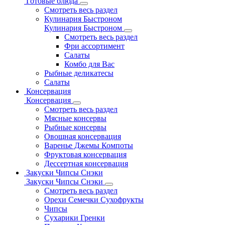
Готовые блюда
Смотреть весь раздел
Кулинария Быстроном
Кулинария Быстроном
Смотреть весь раздел
Фри ассортимент
Салаты
Комбо для Вас
Рыбные деликатесы
Салаты
Консервация
Консервация
Смотреть весь раздел
Мясные консервы
Рыбные консервы
Овощная консервация
Варенье Джемы Компоты
Фруктовая консервация
Дессертная консервация
Закуски Чипсы Снэки
Закуски Чипсы Снэки
Смотреть весь раздел
Орехи Семечки Сухофрукты
Чипсы
Сухарики Гренки