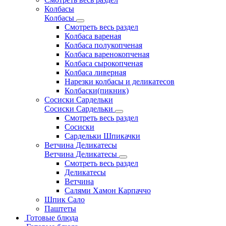
Колбасы
Колбасы
Смотреть весь раздел
Колбаса вареная
Колбаса полукопченая
Колбаса варенокопченая
Колбаса сырокопченая
Колбаса ливерная
Нарезки колбасы и деликатесов
Колбаски(пикник)
Сосиски Сардельки
Сосиски Сардельки
Смотреть весь раздел
Сосиски
Сардельки Шпикачки
Ветчина Деликатесы
Ветчина Деликатесы
Смотреть весь раздел
Деликатесы
Ветчина
Салями Хамон Карпаччо
Шпик Сало
Паштеты
Готовые блюда