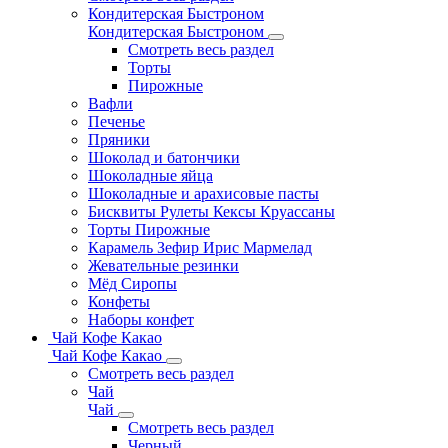
Кондитерская Быстроном
Кондитерская Быстроном
Смотреть весь раздел
Торты
Пирожные
Вафли
Печенье
Пряники
Шоколад и батончики
Шоколадные яйца
Шоколадные и арахисовые пасты
Бисквиты Рулеты Кексы Круассаны
Торты Пирожные
Карамель Зефир Ирис Мармелад
Жевательные резинки
Мёд Сиропы
Конфеты
Наборы конфет
Чай Кофе Какао
Чай Кофе Какао
Смотреть весь раздел
Чай
Чай
Смотреть весь раздел
Черный