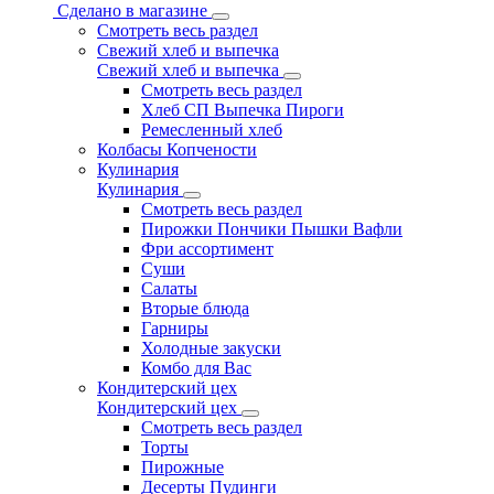
Сделано в магазине
Смотреть весь раздел
Свежий хлеб и выпечка
Свежий хлеб и выпечка
Смотреть весь раздел
Хлеб СП Выпечка Пироги
Ремесленный хлеб
Колбасы Копчености
Кулинария
Кулинария
Смотреть весь раздел
Пирожки Пончики Пышки Вафли
Фри ассортимент
Суши
Салаты
Вторые блюда
Гарниры
Холодные закуски
Комбо для Вас
Кондитерский цех
Кондитерский цех
Смотреть весь раздел
Торты
Пирожные
Десерты Пудинги