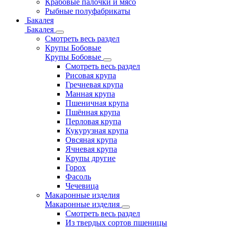
Крабовые палочки и мясо
Рыбные полуфабрикаты
Бакалея
Бакалея
Смотреть весь раздел
Крупы Бобовые
Крупы Бобовые
Смотреть весь раздел
Рисовая крупа
Гречневая крупа
Манная крупа
Пшеничная крупа
Пшённая крупа
Перловая крупа
Кукурузная крупа
Овсяная крупа
Ячневая крупа
Крупы другие
Горох
Фасоль
Чечевица
Макаронные изделия
Макаронные изделия
Смотреть весь раздел
Из твердых сортов пшеницы