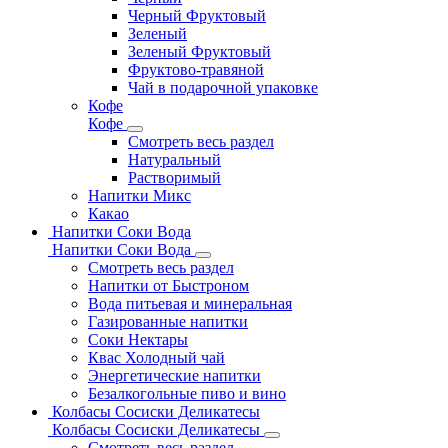
Черный Фруктовый
Зеленый
Зеленый Фруктовый
Фруктово-травяной
Чай в подарочной упаковке
Кофе
Кофе
Смотреть весь раздел
Натуральный
Растворимый
Напитки Микс
Какао
Напитки Соки Вода
Напитки Соки Вода
Смотреть весь раздел
Напитки от Быстроном
Вода питьевая и минеральная
Газированные напитки
Соки Нектары
Квас Холодный чай
Энергетические напитки
Безалкогольные пиво и вино
Колбасы Сосиски Деликатесы
Колбасы Сосиски Деликатесы
Смотреть весь раздел