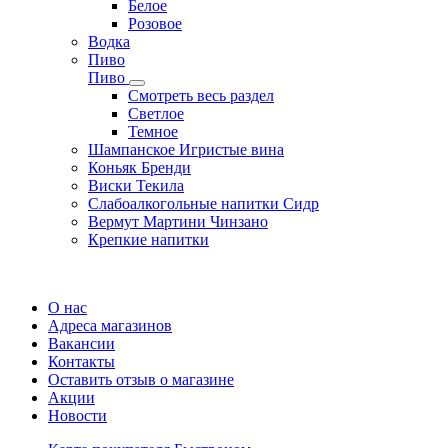
Белое
Розовое
Водка
Пиво
Пиво
Смотреть весь раздел
Cветлое
Темное
Шампанское Игристые вина
Коньяк Бренди
Виски Текила
Слабоалкогольные напитки Сидр
Вермут Мартини Чинзано
Крепкие напитки
Регистрация карты
О нас
Адреса магазинов
Вакансии
Контакты
Оставить отзыв о магазине
Акции
Новости