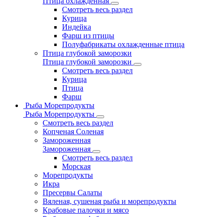
Птица охлажденная
Смотреть весь раздел
Курица
Индейка
Фарш из птицы
Полуфабрикаты охлажденные птица
Птица глубокой заморозки
Птица глубокой заморозки
Смотреть весь раздел
Курица
Птица
Фарш
Рыба Морепродукты
Рыба Морепродукты
Смотреть весь раздел
Копченая Соленая
Замороженная
Замороженная
Смотреть весь раздел
Морская
Морепродукты
Икра
Пресервы Салаты
Вяленая, сушеная рыба и морепродукты
Крабовые палочки и мясо