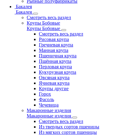
Рыбные полуфабрикаты
Бакалея
Бакалея
Смотреть весь раздел
Крупы Бобовые
Крупы Бобовые
Смотреть весь раздел
Рисовая крупа
Гречневая крупа
Манная крупа
Пшеничная крупа
Пшённая крупа
Перловая крупа
Кукурузная крупа
Овсяная крупа
Ячневая крупа
Крупы другие
Горох
Фасоль
Чечевица
Макаронные изделия
Макаронные изделия
Смотреть весь раздел
Из твердых сортов пшеницы
Из мягких сортов пшеницы