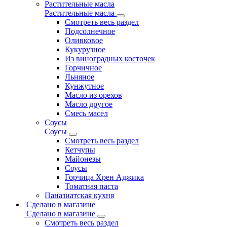
Растительные масла
Растительные масла
Смотреть весь раздел
Подсолнечное
Оливковое
Кукурузное
Из виноградных косточек
Горчичное
Льняное
Кунжутное
Масло из орехов
Масло другое
Смесь масел
Соусы
Соусы
Смотреть весь раздел
Кетчупы
Майонезы
Соусы
Горчица Хрен Аджика
Томатная паста
Паназиатская кухня
Сделано в магазине
Сделано в магазине
Смотреть весь раздел