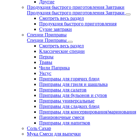
Другие
Продукция быстрого приготовления Завтраки
Продукция быстрого приготовления Завтраки
Смотреть весь раздел
Продукция быстрого приготовления
Сухие завтраки
Специи Приправы
Специи Приправы
Смотреть весь раздел
Классические специи
Перцы
Травы
Чили Паприка
Уксус
Приправы для горячих блюд
Приправы для гриля и шашлыка
Приправы для салатов
Приправы для бульонов и супов
Приправы универсальные
Приправы для сладких блюд
Приправы для консервирования/маринования
Панировочные смеси
Приправы для напитков
Соль Сахар
Мука Смеси для выпечки