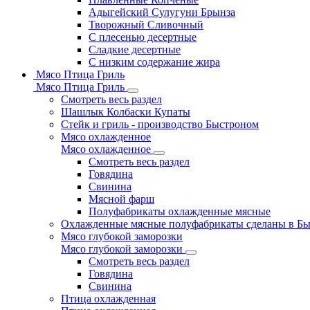
Адыгейский Сулугуни Брынза
Творожный Сливочный
С плесенью десертные
Сладкие десертные
С низким содержание жира
Мясо Птица Гриль
Мясо Птица Гриль
Смотреть весь раздел
Шашлык Колбаски Купаты
Стейк и гриль - производство Быстроном
Мясо охлажденное
Мясо охлажденное
Смотреть весь раздел
Говядина
Свинина
Мясной фарш
Полуфабрикаты охлажденные мясные
Охлажденные мясные полуфабрикаты сделаны в Б
Мясо глубокой заморозки
Мясо глубокой заморозки
Смотреть весь раздел
Говядина
Свинина
Птица охлажденная