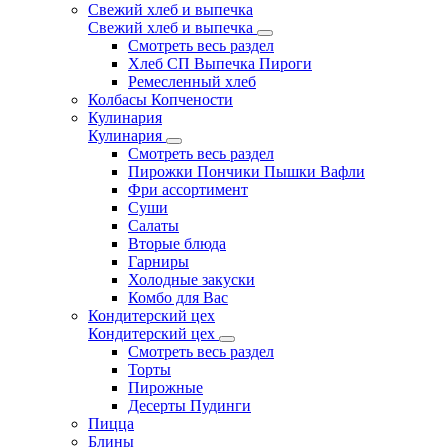
Свежий хлеб и выпечка
Свежий хлеб и выпечка
Смотреть весь раздел
Хлеб СП Выпечка Пироги
Ремесленный хлеб
Колбасы Копчености
Кулинария
Кулинария
Смотреть весь раздел
Пирожки Пончики Пышки Вафли
Фри ассортимент
Суши
Салаты
Вторые блюда
Гарниры
Холодные закуски
Комбо для Вас
Кондитерский цех
Кондитерский цех
Смотреть весь раздел
Торты
Пирожные
Десерты Пудинги
Пицца
Блины