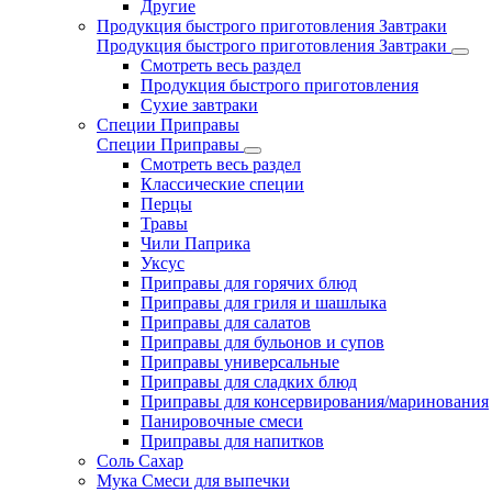
Другие
Продукция быстрого приготовления Завтраки
Продукция быстрого приготовления Завтраки
Смотреть весь раздел
Продукция быстрого приготовления
Сухие завтраки
Специи Приправы
Специи Приправы
Смотреть весь раздел
Классические специи
Перцы
Травы
Чили Паприка
Уксус
Приправы для горячих блюд
Приправы для гриля и шашлыка
Приправы для салатов
Приправы для бульонов и супов
Приправы универсальные
Приправы для сладких блюд
Приправы для консервирования/маринования
Панировочные смеси
Приправы для напитков
Соль Сахар
Мука Смеси для выпечки