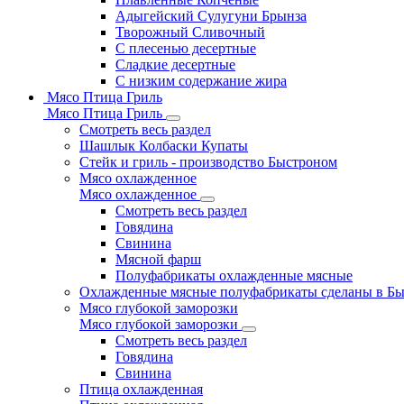
Адыгейский Сулугуни Брынза
Творожный Сливочный
С плесенью десертные
Сладкие десертные
С низким содержание жира
Мясо Птица Гриль
Мясо Птица Гриль
Смотреть весь раздел
Шашлык Колбаски Купаты
Стейк и гриль - производство Быстроном
Мясо охлажденное
Мясо охлажденное
Смотреть весь раздел
Говядина
Свинина
Мясной фарш
Полуфабрикаты охлажденные мясные
Охлажденные мясные полуфабрикаты сделаны в Б
Мясо глубокой заморозки
Мясо глубокой заморозки
Смотреть весь раздел
Говядина
Свинина
Птица охлажденная