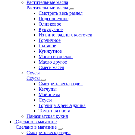
Растительные масла
Растительные масла
Смотреть весь раздел
Подсолнечное
Оливковое
Кукурузное
Из виноградных косточек
Горчичное
Льняное
Кунжутное
Масло из орехов
Масло другое
Смесь масел
Соусы
Соусы
Смотреть весь раздел
Кетчупы
Майонезы
Соусы
Горчица Хрен Аджика
Томатная паста
Паназиатская кухня
Сделано в магазине
Сделано в магазине
Смотреть весь раздел