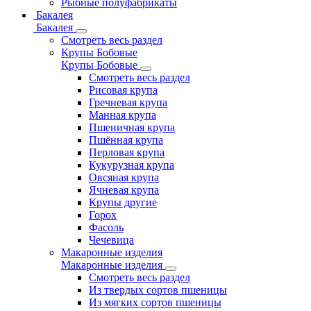
Рыбные полуфабрикаты
Бакалея
Бакалея
Смотреть весь раздел
Крупы Бобовые
Крупы Бобовые
Смотреть весь раздел
Рисовая крупа
Гречневая крупа
Манная крупа
Пшеничная крупа
Пшённая крупа
Перловая крупа
Кукурузная крупа
Овсяная крупа
Ячневая крупа
Крупы другие
Горох
Фасоль
Чечевица
Макаронные изделия
Макаронные изделия
Смотреть весь раздел
Из твердых сортов пшеницы
Из мягких сортов пшеницы