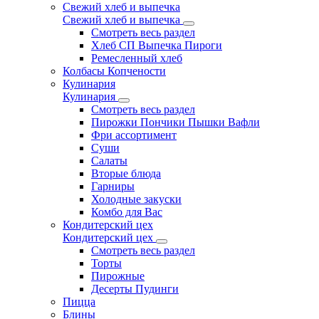
Свежий хлеб и выпечка
Свежий хлеб и выпечка
Смотреть весь раздел
Хлеб СП Выпечка Пироги
Ремесленный хлеб
Колбасы Копчености
Кулинария
Кулинария
Смотреть весь раздел
Пирожки Пончики Пышки Вафли
Фри ассортимент
Суши
Салаты
Вторые блюда
Гарниры
Холодные закуски
Комбо для Вас
Кондитерский цех
Кондитерский цех
Смотреть весь раздел
Торты
Пирожные
Десерты Пудинги
Пицца
Блины