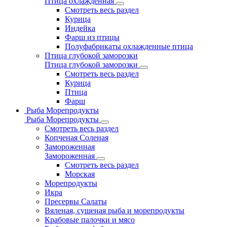
Птица охлажденная
Смотреть весь раздел
Курица
Индейка
Фарш из птицы
Полуфабрикаты охлажденные птица
Птица глубокой заморозки
Птица глубокой заморозки
Смотреть весь раздел
Курица
Птица
Фарш
Рыба Морепродукты
Рыба Морепродукты
Смотреть весь раздел
Копченая Соленая
Замороженная
Замороженная
Смотреть весь раздел
Морская
Морепродукты
Икра
Пресервы Салаты
Вяленая, сушеная рыба и морепродукты
Крабовые палочки и мясо