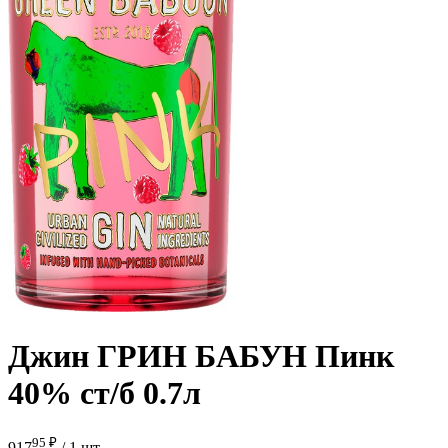
Джин ГРИН БАБУН Пинк
40% ст/б 0.7л
95 ₽
917
/
1 шт