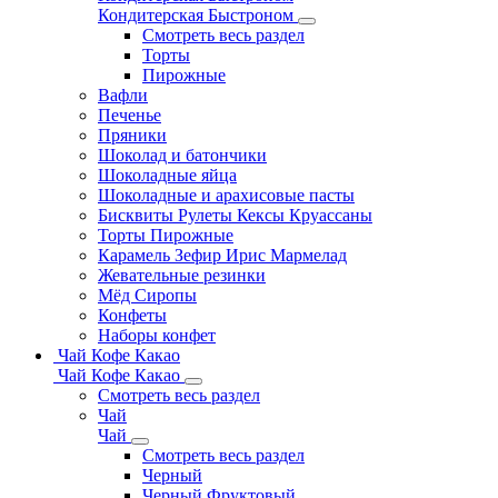
Кондитерская Быстроном
Смотреть весь раздел
Торты
Пирожные
Вафли
Печенье
Пряники
Шоколад и батончики
Шоколадные яйца
Шоколадные и арахисовые пасты
Бисквиты Рулеты Кексы Круассаны
Торты Пирожные
Карамель Зефир Ирис Мармелад
Жевательные резинки
Мёд Сиропы
Конфеты
Наборы конфет
Чай Кофе Какао
Чай Кофе Какао
Смотреть весь раздел
Чай
Чай
Смотреть весь раздел
Черный
Черный Фруктовый