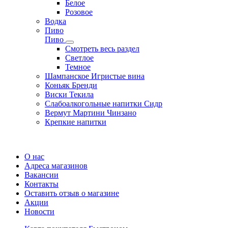
Белое
Розовое
Водка
Пиво
Пиво
Смотреть весь раздел
Cветлое
Темное
Шампанское Игристые вина
Коньяк Бренди
Виски Текила
Слабоалкогольные напитки Сидр
Вермут Мартини Чинзано
Крепкие напитки
Регистрация карты
О нас
Адреса магазинов
Вакансии
Контакты
Оставить отзыв о магазине
Акции
Новости