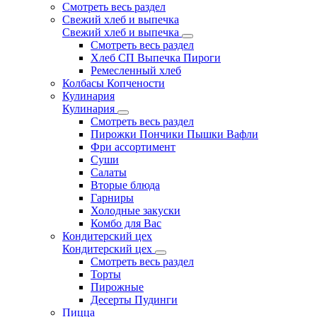
Смотреть весь раздел
Свежий хлеб и выпечка
Свежий хлеб и выпечка
Смотреть весь раздел
Хлеб СП Выпечка Пироги
Ремесленный хлеб
Колбасы Копчености
Кулинария
Кулинария
Смотреть весь раздел
Пирожки Пончики Пышки Вафли
Фри ассортимент
Суши
Салаты
Вторые блюда
Гарниры
Холодные закуски
Комбо для Вас
Кондитерский цех
Кондитерский цех
Смотреть весь раздел
Торты
Пирожные
Десерты Пудинги
Пицца