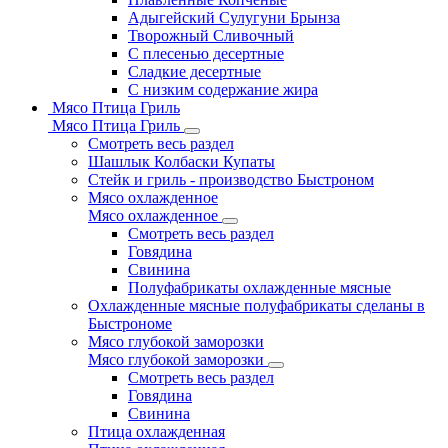
Адыгейский Сулугуни Брынза
Творожный Сливочный
С плесенью десертные
Сладкие десертные
С низким содержание жира
Мясо Птица Гриль
Мясо Птица Гриль
Смотреть весь раздел
Шашлык Колбаски Купаты
Стейк и гриль - производство Быстроном
Мясо охлажденное
Мясо охлажденное
Смотреть весь раздел
Говядина
Свинина
Полуфабрикаты охлажденные мясные
Охлажденные мясные полуфабрикаты сделаны в
Быстрономе
Мясо глубокой заморозки
Мясо глубокой заморозки
Смотреть весь раздел
Говядина
Свинина
Птица охлажденная