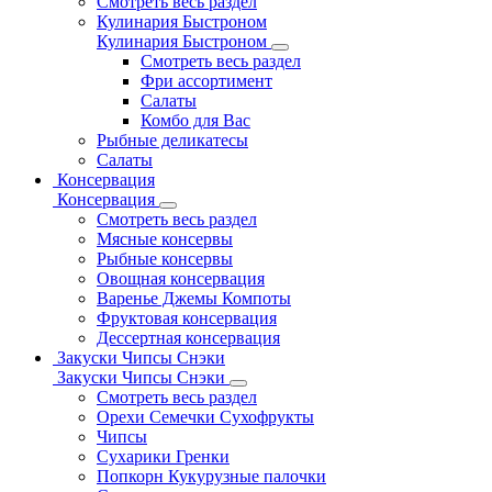
Смотреть весь раздел
Кулинария Быстроном
Кулинария Быстроном
Смотреть весь раздел
Фри ассортимент
Салаты
Комбо для Вас
Рыбные деликатесы
Салаты
Консервация
Консервация
Смотреть весь раздел
Мясные консервы
Рыбные консервы
Овощная консервация
Варенье Джемы Компоты
Фруктовая консервация
Дессертная консервация
Закуски Чипсы Снэки
Закуски Чипсы Снэки
Смотреть весь раздел
Орехи Семечки Сухофрукты
Чипсы
Сухарики Гренки
Попкорн Кукурузные палочки