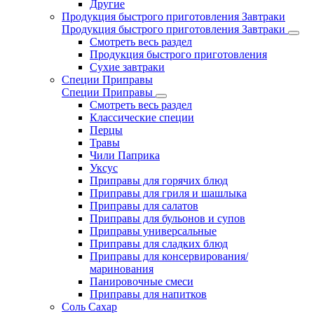
Другие
Продукция быстрого приготовления Завтраки
Продукция быстрого приготовления Завтраки
Смотреть весь раздел
Продукция быстрого приготовления
Сухие завтраки
Специи Приправы
Специи Приправы
Смотреть весь раздел
Классические специи
Перцы
Травы
Чили Паприка
Уксус
Приправы для горячих блюд
Приправы для гриля и шашлыка
Приправы для салатов
Приправы для бульонов и супов
Приправы универсальные
Приправы для сладких блюд
Приправы для консервирования/
маринования
Панировочные смеси
Приправы для напитков
Соль Сахар