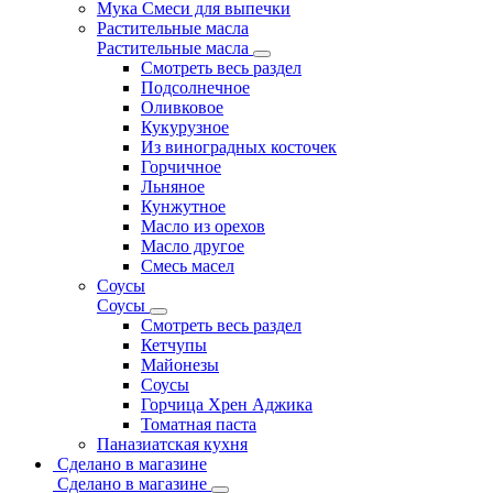
Мука Смеси для выпечки
Растительные масла
Растительные масла
Смотреть весь раздел
Подсолнечное
Оливковое
Кукурузное
Из виноградных косточек
Горчичное
Льняное
Кунжутное
Масло из орехов
Масло другое
Смесь масел
Соусы
Соусы
Смотреть весь раздел
Кетчупы
Майонезы
Соусы
Горчица Хрен Аджика
Томатная паста
Паназиатская кухня
Сделано в магазине
Сделано в магазине