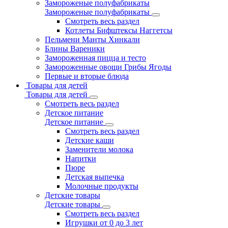
Замороженые полуфабрикаты
Замороженые полуфабрикаты
Смотреть весь раздел
Котлеты Бифштексы Наггетсы
Пельмени Манты Хинкали
Блины Вареники
Замороженная пицца и тесто
Замороженные овощи Грибы Ягоды
Первые и вторые блюда
Товары для детей
Товары для детей
Смотреть весь раздел
Детское питание
Детское питание
Смотреть весь раздел
Детские каши
Заменители молока
Напитки
Пюре
Детская выпечка
Молочные продукты
Детские товары
Детские товары
Смотреть весь раздел
Игрушки от 0 до 3 лет