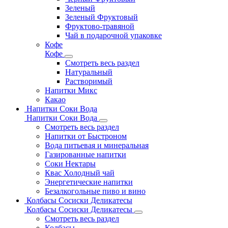
Зеленый
Зеленый Фруктовый
Фруктово-травяной
Чай в подарочной упаковке
Кофе
Кофе
Смотреть весь раздел
Натуральный
Растворимый
Напитки Микс
Какао
Напитки Соки Вода
Напитки Соки Вода
Смотреть весь раздел
Напитки от Быстроном
Вода питьевая и минеральная
Газированные напитки
Соки Нектары
Квас Холодный чай
Энергетические напитки
Безалкогольные пиво и вино
Колбасы Сосиски Деликатесы
Колбасы Сосиски Деликатесы
Смотреть весь раздел
Колбасы