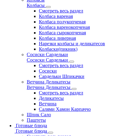
Колбасы
Смотреть весь раздел
Колбаса вареная
Колбаса полукопченая
Колбаса варенокопченая
Колбаса сырокопченая
Колбаса ливерная
Нарезки колбасы и деликатесов
Колбаски(пикник)
Сосиски Сардельки
Сосиски Сардельки
Смотреть весь раздел
Сосиски
Сардельки Шпикачки
Ветчина Деликатесы
Ветчина Деликатесы
Смотреть весь раздел
Деликатесы
Ветчина
Салями Хамон Карпаччо
Шпик Сало
Паштеты
Готовые блюда
Готовые блюда