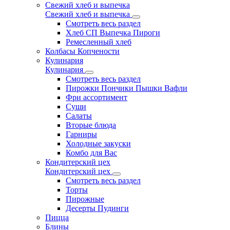
Свежий хлеб и выпечка
Свежий хлеб и выпечка
Смотреть весь раздел
Хлеб СП Выпечка Пироги
Ремесленный хлеб
Колбасы Копчености
Кулинария
Кулинария
Смотреть весь раздел
Пирожки Пончики Пышки Вафли
Фри ассортимент
Суши
Салаты
Вторые блюда
Гарниры
Холодные закуски
Комбо для Вас
Кондитерский цех
Кондитерский цех
Смотреть весь раздел
Торты
Пирожные
Десерты Пудинги
Пицца
Блины