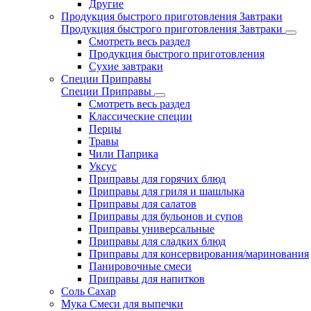
Другие
Продукция быстрого приготовления Завтраки
Продукция быстрого приготовления Завтраки
Смотреть весь раздел
Продукция быстрого приготовления
Сухие завтраки
Специи Приправы
Специи Приправы
Смотреть весь раздел
Классические специи
Перцы
Травы
Чили Паприка
Уксус
Приправы для горячих блюд
Приправы для гриля и шашлыка
Приправы для салатов
Приправы для бульонов и супов
Приправы универсальные
Приправы для сладких блюд
Приправы для консервирования/маринования
Панировочные смеси
Приправы для напитков
Соль Сахар
Мука Смеси для выпечки