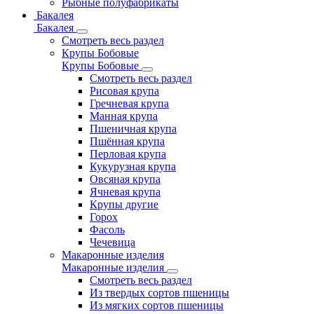
Рыбные полуфабрикаты
Бакалея
Бакалея
Смотреть весь раздел
Крупы Бобовые
Крупы Бобовые
Смотреть весь раздел
Рисовая крупа
Гречневая крупа
Манная крупа
Пшеничная крупа
Пшённая крупа
Перловая крупа
Кукурузная крупа
Овсяная крупа
Ячневая крупа
Крупы другие
Горох
Фасоль
Чечевица
Макаронные изделия
Макаронные изделия
Смотреть весь раздел
Из твердых сортов пшеницы
Из мягких сортов пшеницы