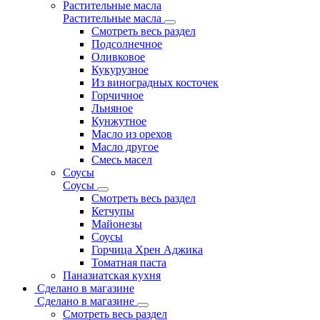
Растительные масла
Растительные масла
Смотреть весь раздел
Подсолнечное
Оливковое
Кукурузное
Из виноградных косточек
Горчичное
Льняное
Кунжутное
Масло из орехов
Масло другое
Смесь масел
Соусы
Соусы
Смотреть весь раздел
Кетчупы
Майонезы
Соусы
Горчица Хрен Аджика
Томатная паста
Паназиатская кухня
Сделано в магазине
Сделано в магазине
Смотреть весь раздел