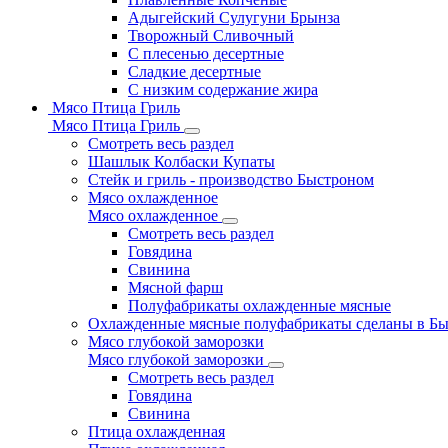
Адыгейский Сулугуни Брынза
Творожный Сливочный
С плесенью десертные
Сладкие десертные
С низким содержание жира
Мясо Птица Гриль
Мясо Птица Гриль
Смотреть весь раздел
Шашлык Колбаски Купаты
Стейк и гриль - производство Быстроном
Мясо охлажденное
Мясо охлажденное
Смотреть весь раздел
Говядина
Свинина
Мясной фарш
Полуфабрикаты охлажденные мясные
Охлажденные мясные полуфабрикаты сделаны в Б
Мясо глубокой заморозки
Мясо глубокой заморозки
Смотреть весь раздел
Говядина
Свинина
Птица охлажденная