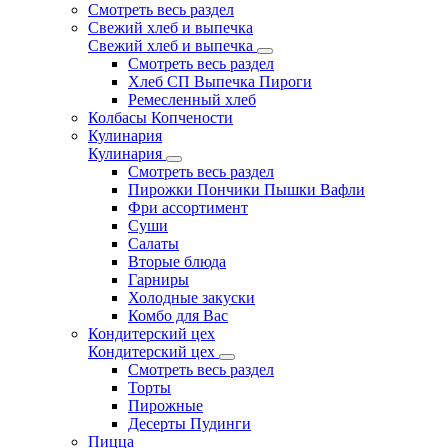
Смотреть весь раздел
Свежий хлеб и выпечка
Свежий хлеб и выпечка
Смотреть весь раздел
Хлеб СП Выпечка Пироги
Ремесленный хлеб
Колбасы Копчености
Кулинария
Кулинария
Смотреть весь раздел
Пирожки Пончики Пышки Вафли
Фри ассортимент
Суши
Салаты
Вторые блюда
Гарниры
Холодные закуски
Комбо для Вас
Кондитерский цех
Кондитерский цех
Смотреть весь раздел
Торты
Пирожные
Десерты Пудинги
Пицца