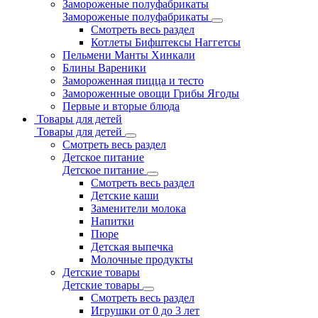
Замороженые полуфабрикаты
Замороженые полуфабрикаты
Смотреть весь раздел
Котлеты Бифштексы Наггетсы
Пельмени Манты Хинкали
Блины Вареники
Замороженная пицца и тесто
Замороженные овощи Грибы Ягоды
Первые и вторые блюда
Товары для детей
Товары для детей
Смотреть весь раздел
Детское питание
Детское питание
Смотреть весь раздел
Детские каши
Заменители молока
Напитки
Пюре
Детская выпечка
Молочные продукты
Детские товары
Детские товары
Смотреть весь раздел
Игрушки от 0 до 3 лет