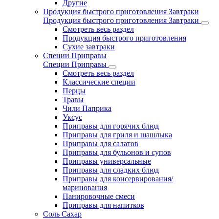
Другие
Продукция быстрого приготовления Завтраки
Продукция быстрого приготовления Завтраки
Смотреть весь раздел
Продукция быстрого приготовления
Сухие завтраки
Специи Приправы
Специи Приправы
Смотреть весь раздел
Классические специи
Перцы
Травы
Чили Паприка
Уксус
Приправы для горячих блюд
Приправы для гриля и шашлыка
Приправы для салатов
Приправы для бульонов и супов
Приправы универсальные
Приправы для сладких блюд
Приправы для консервирования/
маринования
Панировочные смеси
Приправы для напитков
Соль Сахар