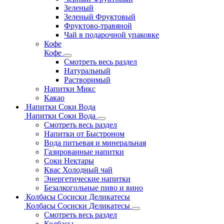
Зеленый
Зеленый Фруктовый
Фруктово-травяной
Чай в подарочной упаковке
Кофе
Кофе
Смотреть весь раздел
Натуральный
Растворимый
Напитки Микс
Какао
Напитки Соки Вода
Напитки Соки Вода
Смотреть весь раздел
Напитки от Быстроном
Вода питьевая и минеральная
Газированные напитки
Соки Нектары
Квас Холодный чай
Энергетические напитки
Безалкогольные пиво и вино
Колбасы Сосиски Деликатесы
Колбасы Сосиски Деликатесы
Смотреть весь раздел
Колбасы