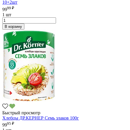
10+2шт
99 ₽
99
1 шт
В корзину
Быстрый просмотр
Хлебцы ДР.КЕРНЕР Семь злаков 100г
95 ₽
99