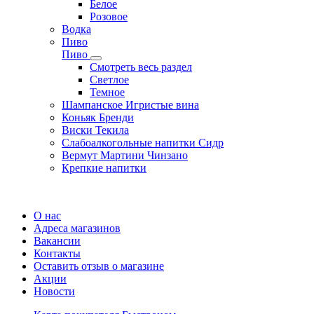
Белое
Розовое
Водка
Пиво
Пиво
Смотреть весь раздел
Cветлое
Темное
Шампанское Игристые вина
Коньяк Бренди
Виски Текила
Слабоалкогольные напитки Сидр
Вермут Мартини Чинзано
Крепкие напитки
Регистрация карты
О нас
Адреса магазинов
Вакансии
Контакты
Оставить отзыв о магазине
Акции
Новости