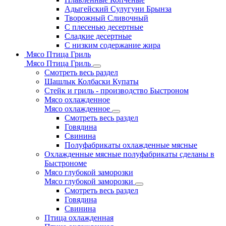
Адыгейский Сулугуни Брынза
Творожный Сливочный
С плесенью десертные
Сладкие десертные
С низким содержание жира
Мясо Птица Гриль
Мясо Птица Гриль
Смотреть весь раздел
Шашлык Колбаски Купаты
Стейк и гриль - производство Быстроном
Мясо охлажденное
Мясо охлажденное
Смотреть весь раздел
Говядина
Свинина
Полуфабрикаты охлажденные мясные
Охлажденные мясные полуфабрикаты сделаны в
Быстрономе
Мясо глубокой заморозки
Мясо глубокой заморозки
Смотреть весь раздел
Говядина
Свинина
Птица охлажденная