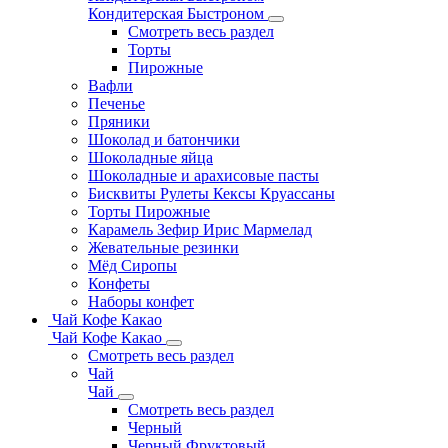
Кондитерская Быстроном
Смотреть весь раздел
Торты
Пирожные
Вафли
Печенье
Пряники
Шоколад и батончики
Шоколадные яйца
Шоколадные и арахисовые пасты
Бисквиты Рулеты Кексы Круассаны
Торты Пирожные
Карамель Зефир Ирис Мармелад
Жевательные резинки
Мёд Сиропы
Конфеты
Наборы конфет
Чай Кофе Какао
Чай Кофе Какао
Смотреть весь раздел
Чай
Чай
Смотреть весь раздел
Черный
Черный Фруктовый