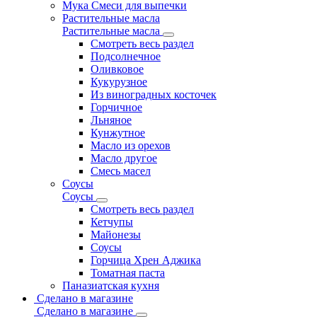
Мука Смеси для выпечки
Растительные масла
Растительные масла
Смотреть весь раздел
Подсолнечное
Оливковое
Кукурузное
Из виноградных косточек
Горчичное
Льняное
Кунжутное
Масло из орехов
Масло другое
Смесь масел
Соусы
Соусы
Смотреть весь раздел
Кетчупы
Майонезы
Соусы
Горчица Хрен Аджика
Томатная паста
Паназиатская кухня
Сделано в магазине
Сделано в магазине