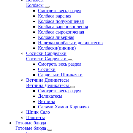
Колбасы
Смотреть весь раздел
Колбаса вареная
Колбаса полукопченая
Колбаса варенокопченая
Колбаса сырокопченая
Колбаса ливерная
Нарезки колбасы и деликатесов
Колбаски(пикник)
Сосиски Сардельки
Сосиски Сардельки
Смотреть весь раздел
Сосиски
Сардельки Шпикачки
Ветчина Деликатесы
Ветчина Деликатесы
Смотреть весь раздел
Деликатесы
Ветчина
Салями Хамон Карпаччо
Шпик Сало
Паштеты
Готовые блюда
Готовые блюда