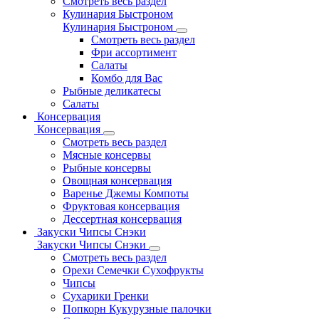
Смотреть весь раздел
Кулинария Быстроном
Кулинария Быстроном
Смотреть весь раздел
Фри ассортимент
Салаты
Комбо для Вас
Рыбные деликатесы
Салаты
Консервация
Консервация
Смотреть весь раздел
Мясные консервы
Рыбные консервы
Овощная консервация
Варенье Джемы Компоты
Фруктовая консервация
Дессертная консервация
Закуски Чипсы Снэки
Закуски Чипсы Снэки
Смотреть весь раздел
Орехи Семечки Сухофрукты
Чипсы
Сухарики Гренки
Попкорн Кукурузные палочки