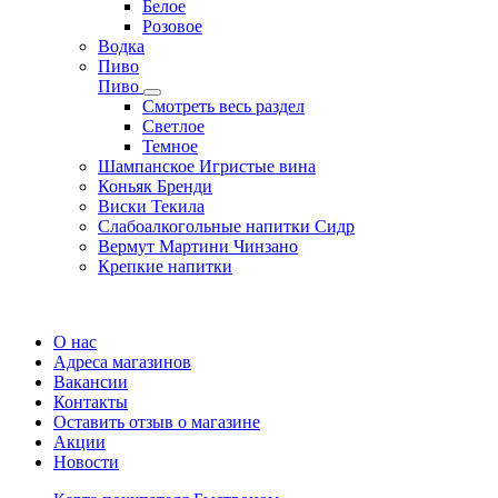
Белое
Розовое
Водка
Пиво
Пиво
Смотреть весь раздел
Cветлое
Темное
Шампанское Игристые вина
Коньяк Бренди
Виски Текила
Слабоалкогольные напитки Сидр
Вермут Мартини Чинзано
Крепкие напитки
Регистрация карты
О нас
Адреса магазинов
Вакансии
Контакты
Оставить отзыв о магазине
Акции
Новости