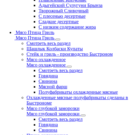
Адыгейский Сулугуни Брынза
Творожный Сливочный
С плесенью десертные
Сладкие десертные
С низким содержание жира
Мясо Птица Гриль
Мясо Птица Гриль
Смотреть весь раздел
Шашлык Колбаски Купаты
Стейк и гриль - производство Быстроном
Мясо охлажденное
Мясо охлажденное
Смотреть весь раздел
Говядина
Свинина
Мясной фарш
Полуфабрикаты охлажденные мясные
Охлажденные мясные полуфабрикаты сделаны в
Быстрономе
Мясо глубокой заморозки
Мясо глубокой заморозки
Смотреть весь раздел
Говядина
Свинина