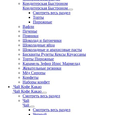
Кондитерская Быстроном
Кондитерская Быстроном
Смотреть весь раздел
Торты
Пирожные
Вафли
Печенье
Пряники
Шоколад и батончики
Шоколадные яйца
Шоколадные и арахисовые пасты
Бисквиты Рулеты Кексы Круассаны
Торты Пирожные
Карамель Зефир Ирис Мармелад
Жевательные резинки
Мёд Сиропы
Конфеты
Наборы конфет
Чай Кофе Какао
Чай Кофе Какао
Смотреть весь раздел
Чай
Чай
Смотреть весь раздел
Черный