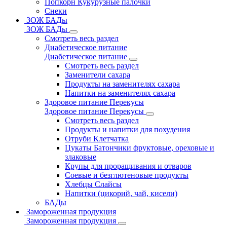
Попкорн Кукурузные палочки
Снеки
ЗОЖ БАДы
ЗОЖ БАДы
Смотреть весь раздел
Диабетическое питание
Диабетическое питание
Смотреть весь раздел
Заменители сахара
Продукты на заменителях сахара
Напитки на заменителях сахара
Здоровое питание Перекусы
Здоровое питание Перекусы
Смотреть весь раздел
Продукты и напитки для похудения
Отруби Клетчатка
Цукаты Батончики фруктовые, ореховые и
злаковые
Крупы для проращивания и отваров
Соевые и безглютеновые продукты
Хлебцы Слайсы
Напитки (цикорий, чай, кисели)
БАДы
Замороженная продукция
Замороженная продукция