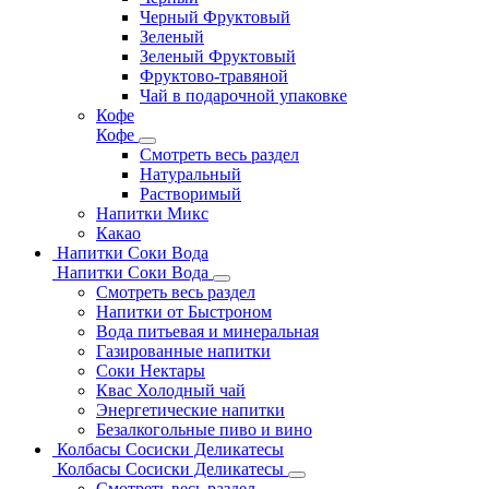
Черный Фруктовый
Зеленый
Зеленый Фруктовый
Фруктово-травяной
Чай в подарочной упаковке
Кофе
Кофе
Смотреть весь раздел
Натуральный
Растворимый
Напитки Микс
Какао
Напитки Соки Вода
Напитки Соки Вода
Смотреть весь раздел
Напитки от Быстроном
Вода питьевая и минеральная
Газированные напитки
Соки Нектары
Квас Холодный чай
Энергетические напитки
Безалкогольные пиво и вино
Колбасы Сосиски Деликатесы
Колбасы Сосиски Деликатесы
Смотреть весь раздел