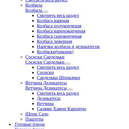
Колбасы
Колбасы
Смотреть весь раздел
Колбаса вареная
Колбаса полукопченая
Колбаса варенокопченая
Колбаса сырокопченая
Колбаса ливерная
Нарезки колбасы и деликатесов
Колбаски(пикник)
Сосиски Сардельки
Сосиски Сардельки
Смотреть весь раздел
Сосиски
Сардельки Шпикачки
Ветчина Деликатесы
Ветчина Деликатесы
Смотреть весь раздел
Деликатесы
Ветчина
Салями Хамон Карпаччо
Шпик Сало
Паштеты
Готовые блюда