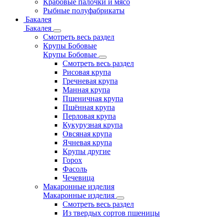
Крабовые палочки и мясо
Рыбные полуфабрикаты
Бакалея
Бакалея
Смотреть весь раздел
Крупы Бобовые
Крупы Бобовые
Смотреть весь раздел
Рисовая крупа
Гречневая крупа
Манная крупа
Пшеничная крупа
Пшённая крупа
Перловая крупа
Кукурузная крупа
Овсяная крупа
Ячневая крупа
Крупы другие
Горох
Фасоль
Чечевица
Макаронные изделия
Макаронные изделия
Смотреть весь раздел
Из твердых сортов пшеницы