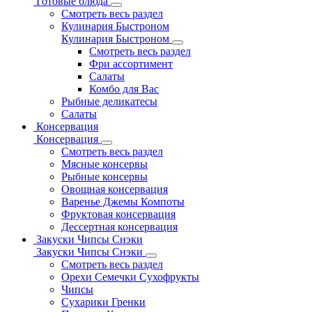
Готовые блюда
Смотреть весь раздел
Кулинария Быстроном
Кулинария Быстроном
Смотреть весь раздел
Фри ассортимент
Салаты
Комбо для Вас
Рыбные деликатесы
Салаты
Консервация
Консервация
Смотреть весь раздел
Мясные консервы
Рыбные консервы
Овощная консервация
Варенье Джемы Компоты
Фруктовая консервация
Дессертная консервация
Закуски Чипсы Снэки
Закуски Чипсы Снэки
Смотреть весь раздел
Орехи Семечки Сухофрукты
Чипсы
Сухарики Гренки