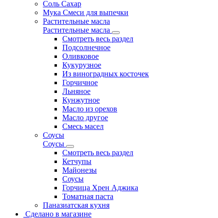
Соль Сахар
Мука Смеси для выпечки
Растительные масла
Растительные масла
Смотреть весь раздел
Подсолнечное
Оливковое
Кукурузное
Из виноградных косточек
Горчичное
Льняное
Кунжутное
Масло из орехов
Масло другое
Смесь масел
Соусы
Соусы
Смотреть весь раздел
Кетчупы
Майонезы
Соусы
Горчица Хрен Аджика
Томатная паста
Паназиатская кухня
Сделано в магазине