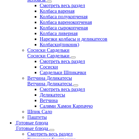
Смотреть весь раздел
Колбаса вареная
Колбаса полукопченая
Колбаса варенокопченая
Колбаса сырокопченая
Колбаса ливерная
Нарезки колбасы и деликатесов
Колбаски(пикник)
Сосиски Сардельки
Сосиски Сардельки
Смотреть весь раздел
Сосиски
Сардельки Шпикачки
Ветчина Деликатесы
Ветчина Деликатесы
Смотреть весь раздел
Деликатесы
Ветчина
Салями Хамон Карпаччо
Шпик Сало
Паштеты
Готовые блюда
Готовые блюда
Смотреть весь раздел