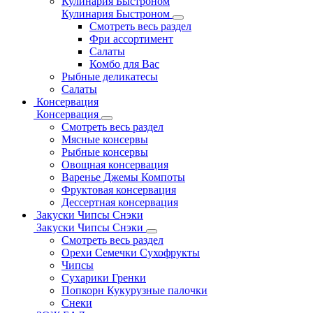
Кулинария Быстроном
Кулинария Быстроном
Смотреть весь раздел
Фри ассортимент
Салаты
Комбо для Вас
Рыбные деликатесы
Салаты
Консервация
Консервация
Смотреть весь раздел
Мясные консервы
Рыбные консервы
Овощная консервация
Варенье Джемы Компоты
Фруктовая консервация
Дессертная консервация
Закуски Чипсы Снэки
Закуски Чипсы Снэки
Смотреть весь раздел
Орехи Семечки Сухофрукты
Чипсы
Сухарики Гренки
Попкорн Кукурузные палочки
Снеки