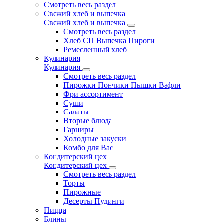
Смотреть весь раздел
Свежий хлеб и выпечка
Свежий хлеб и выпечка
Смотреть весь раздел
Хлеб СП Выпечка Пироги
Ремесленный хлеб
Кулинария
Кулинария
Смотреть весь раздел
Пирожки Пончики Пышки Вафли
Фри ассортимент
Суши
Салаты
Вторые блюда
Гарниры
Холодные закуски
Комбо для Вас
Кондитерский цех
Кондитерский цех
Смотреть весь раздел
Торты
Пирожные
Десерты Пудинги
Пицца
Блины