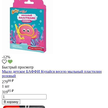
-12%
Быстрый просмотр
Мыло детское БАФФИ Купайся весело мыльный пластилин
розовый
99 ₽
279
1 шт
95 ₽
319
В корзину