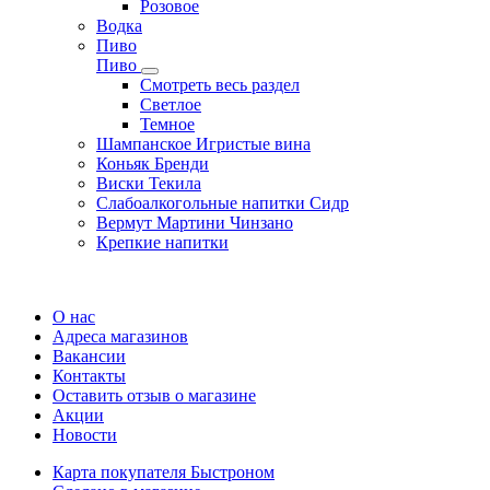
Розовое
Водка
Пиво
Пиво
Смотреть весь раздел
Cветлое
Темное
Шампанское Игристые вина
Коньяк Бренди
Виски Текила
Слабоалкогольные напитки Сидр
Вермут Мартини Чинзано
Крепкие напитки
Регистрация карты
О нас
Адреса магазинов
Вакансии
Контакты
Оставить отзыв о магазине
Акции
Новости
Карта покупателя Быстроном