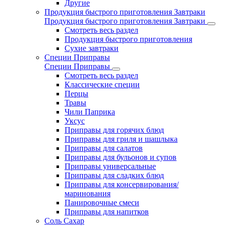
Другие
Продукция быстрого приготовления Завтраки
Продукция быстрого приготовления Завтраки
Смотреть весь раздел
Продукция быстрого приготовления
Сухие завтраки
Специи Приправы
Специи Приправы
Смотреть весь раздел
Классические специи
Перцы
Травы
Чили Паприка
Уксус
Приправы для горячих блюд
Приправы для гриля и шашлыка
Приправы для салатов
Приправы для бульонов и супов
Приправы универсальные
Приправы для сладких блюд
Приправы для консервирования/
маринования
Панировочные смеси
Приправы для напитков
Соль Сахар