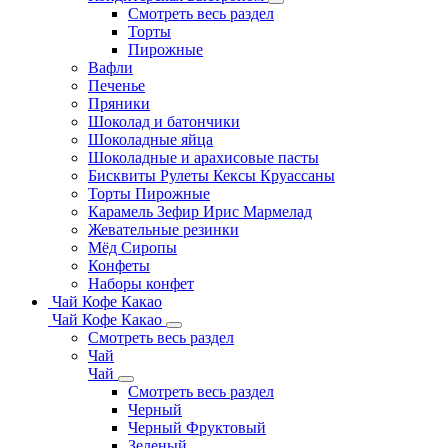
Смотреть весь раздел
Торты
Пирожные
Вафли
Печенье
Пряники
Шоколад и батончики
Шоколадные яйца
Шоколадные и арахисовые пасты
Бисквиты Рулеты Кексы Круассаны
Торты Пирожные
Карамель Зефир Ирис Мармелад
Жевательные резинки
Мёд Сиропы
Конфеты
Наборы конфет
Чай Кофе Какао
Чай Кофе Какао
Смотреть весь раздел
Чай
Чай
Смотреть весь раздел
Черный
Черный Фруктовый
Зеленый