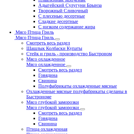
Адыгейский Сулугуни Брынза
Творожный Сливочный
С плесенью десертные
Сладкие десертные
С низким содержание жира
Мясо Птица Гриль
Мясо Птица Гриль
Смотреть весь раздел
Шашлык Колбаски Купаты
Стейк и гриль - производство Быстроном
Мясо охлажденное
Мясо охлажденное
Смотреть весь раздел
Говядина
Свинина
Полуфабрикаты охлажденные мясные
Охлажденные мясные полуфабрикаты сделаны в
Быстрономе
Мясо глубокой заморозки
Мясо глубокой заморозки
Смотреть весь раздел
Говядина
Свинина
Птица охлажденная