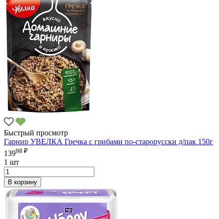
Быстрый просмотр
Гарнир УВЕЛКА Гречка с грибами по-старорусски д/пак 150г
98 ₽
139
1 шт
В корзину