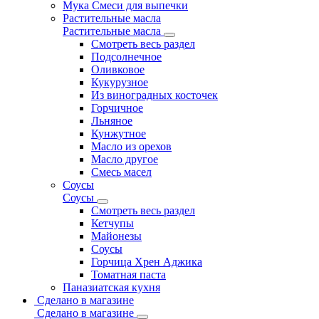
Мука Смеси для выпечки
Растительные масла
Растительные масла
Смотреть весь раздел
Подсолнечное
Оливковое
Кукурузное
Из виноградных косточек
Горчичное
Льняное
Кунжутное
Масло из орехов
Масло другое
Смесь масел
Соусы
Соусы
Смотреть весь раздел
Кетчупы
Майонезы
Соусы
Горчица Хрен Аджика
Томатная паста
Паназиатская кухня
Сделано в магазине
Сделано в магазине