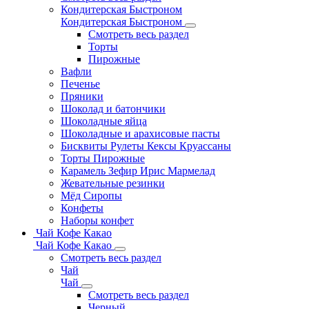
Кондитерская Быстроном
Кондитерская Быстроном
Смотреть весь раздел
Торты
Пирожные
Вафли
Печенье
Пряники
Шоколад и батончики
Шоколадные яйца
Шоколадные и арахисовые пасты
Бисквиты Рулеты Кексы Круассаны
Торты Пирожные
Карамель Зефир Ирис Мармелад
Жевательные резинки
Мёд Сиропы
Конфеты
Наборы конфет
Чай Кофе Какао
Чай Кофе Какао
Смотреть весь раздел
Чай
Чай
Смотреть весь раздел
Черный