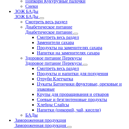
Попкорн Кукурузные палочки
Снеки
ЗОЖ БАДы
ЗОЖ БАДы
Смотреть весь раздел
Диабетическое питание
Диабетическое питание
Смотреть весь раздел
Заменители сахара
Продукты на заменителях сахара
Напитки на заменителях сахара
Здоровое питание Перекусы
Здоровое питание Перекусы
Смотреть весь раздел
Продукты и напитки для похудения
Отруби Клетчатка
Цукаты Батончики фруктовые, ореховые и
злаковые
Крупы для проращивания и отваров
Соевые и безглютеновые продукты
Хлебцы Слайсы
Напитки (цикорий, чай, кисели)
БАДы
Замороженная продукция
Замороженная продукция