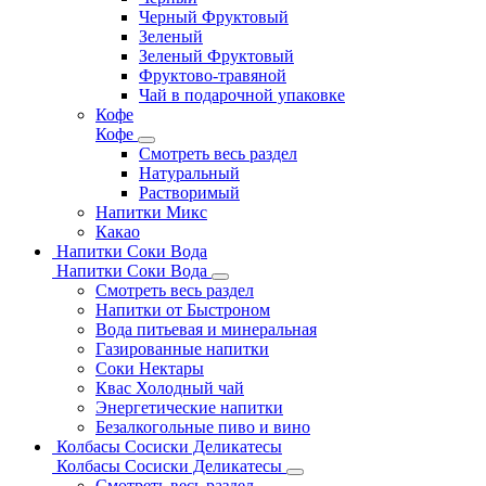
Черный Фруктовый
Зеленый
Зеленый Фруктовый
Фруктово-травяной
Чай в подарочной упаковке
Кофе
Кофе
Смотреть весь раздел
Натуральный
Растворимый
Напитки Микс
Какао
Напитки Соки Вода
Напитки Соки Вода
Смотреть весь раздел
Напитки от Быстроном
Вода питьевая и минеральная
Газированные напитки
Соки Нектары
Квас Холодный чай
Энергетические напитки
Безалкогольные пиво и вино
Колбасы Сосиски Деликатесы
Колбасы Сосиски Деликатесы
Смотреть весь раздел