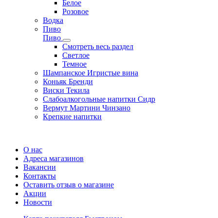
Белое
Розовое
Водка
Пиво
Пиво
Смотреть весь раздел
Cветлое
Темное
Шампанское Игристые вина
Коньяк Бренди
Виски Текила
Слабоалкогольные напитки Сидр
Вермут Мартини Чинзано
Крепкие напитки
Регистрация карты
О нас
Адреса магазинов
Вакансии
Контакты
Оставить отзыв о магазине
Акции
Новости