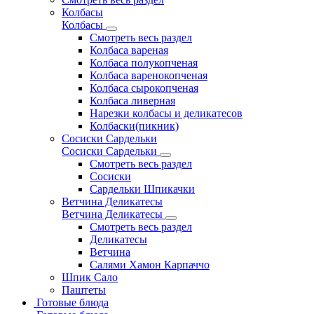
Колбасы
Колбасы
Смотреть весь раздел
Колбаса вареная
Колбаса полукопченая
Колбаса варенокопченая
Колбаса сырокопченая
Колбаса ливерная
Нарезки колбасы и деликатесов
Колбаски(пикник)
Сосиски Сардельки
Сосиски Сардельки
Смотреть весь раздел
Сосиски
Сардельки Шпикачки
Ветчина Деликатесы
Ветчина Деликатесы
Смотреть весь раздел
Деликатесы
Ветчина
Салями Хамон Карпаччо
Шпик Сало
Паштеты
Готовые блюда