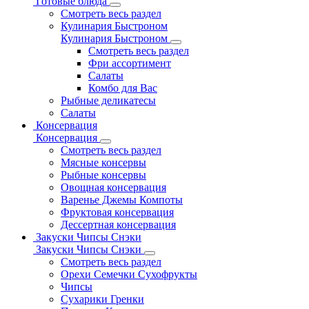
Готовые блюда
Смотреть весь раздел
Кулинария Быстроном
Кулинария Быстроном
Смотреть весь раздел
Фри ассортимент
Салаты
Комбо для Вас
Рыбные деликатесы
Салаты
Консервация
Консервация
Смотреть весь раздел
Мясные консервы
Рыбные консервы
Овощная консервация
Варенье Джемы Компоты
Фруктовая консервация
Дессертная консервация
Закуски Чипсы Снэки
Закуски Чипсы Снэки
Смотреть весь раздел
Орехи Семечки Сухофрукты
Чипсы
Сухарики Гренки