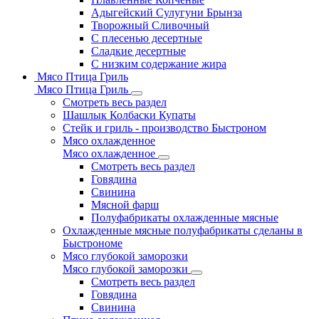
Адыгейский Сулугуни Брынза
Творожный Сливочный
С плесенью десертные
Сладкие десертные
С низким содержание жира
Мясо Птица Гриль
Мясо Птица Гриль
Смотреть весь раздел
Шашлык Колбаски Купаты
Стейк и гриль - производство Быстроном
Мясо охлажденное
Мясо охлажденное
Смотреть весь раздел
Говядина
Свинина
Мясной фарш
Полуфабрикаты охлажденные мясные
Охлажденные мясные полуфабрикаты сделаны в
Быстрономе
Мясо глубокой заморозки
Мясо глубокой заморозки
Смотреть весь раздел
Говядина
Свинина