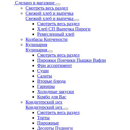
Сделано в магазине
Смотреть весь раздел
Свежий хлеб и выпечка
Свежий хлеб и выпечка
Смотреть весь раздел
Хлеб СП Выпечка Пироги
Ремесленный хлеб
Колбасы Копчености
Кулинария
Кулинария
Смотреть весь раздел
Пирожки Пончики Пышки Вафли
Фри ассортимент
Суши
Салаты
Вторые блюда
Гарниры
Холодные закуски
Комбо для Вас
Кондитерский цех
Кондитерский цех
Смотреть весь раздел
Торты
Пирожные
Десерты Пудинги