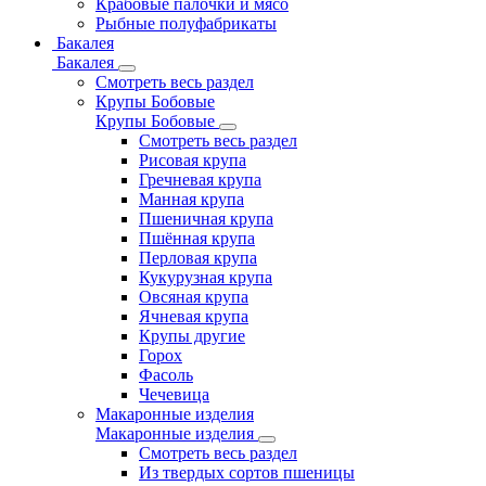
Крабовые палочки и мясо
Рыбные полуфабрикаты
Бакалея
Бакалея
Смотреть весь раздел
Крупы Бобовые
Крупы Бобовые
Смотреть весь раздел
Рисовая крупа
Гречневая крупа
Манная крупа
Пшеничная крупа
Пшённая крупа
Перловая крупа
Кукурузная крупа
Овсяная крупа
Ячневая крупа
Крупы другие
Горох
Фасоль
Чечевица
Макаронные изделия
Макаронные изделия
Смотреть весь раздел
Из твердых сортов пшеницы