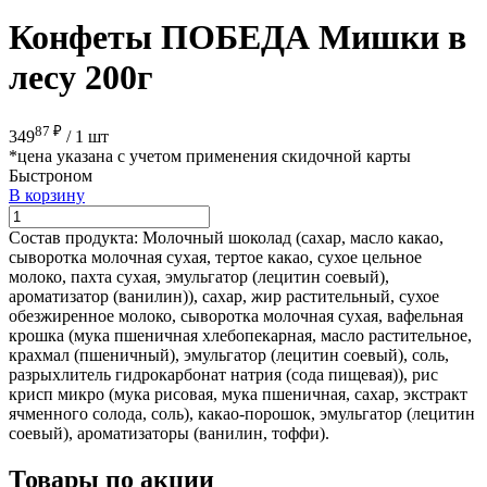
Конфеты ПОБЕДА Мишки в
лесу 200г
87 ₽
349
/
1 шт
*цена указана с учетом применения скидочной карты
Быстроном
В корзину
Состав продукта:
Молочный шоколад (сахар, масло какао,
сыворотка молочная сухая, тертое какао, сухое цельное
молоко, пахта сухая, эмульгатор (лецитин соевый),
ароматизатор (ванилин)), сахар, жир растительный, сухое
обезжиренное молоко, сыворотка молочная сухая, вафельная
крошка (мука пшеничная хлебопекарная, масло растительное,
крахмал (пшеничный), эмульгатор (лецитин соевый), соль,
разрыхлитель гидрокарбонат натрия (сода пищевая)), рис
крисп микро (мука рисовая, мука пшеничная, сахар, экстракт
ячменного солода, соль), какао-порошок, эмульгатор (лецитин
соевый), ароматизаторы (ванилин, тоффи).
Товары по акции