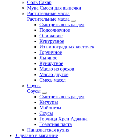
Соль Сахар
Мука Смеси для выпечки
Растительные масла
Растительные масла
Смотреть весь раздел
Подсолнечное
Оливковое
Кукурузное
Из виноградных косточек
Горчичное
Льняное
Кунжутное
Масло из орехов
Масло другое
Смесь масел
Соусы
Соусы
Смотреть весь раздел
Кетчупы
Майонезы
Соусы
Горчица Хрен Аджика
Томатная паста
Паназиатская кухня
Сделано в магазине