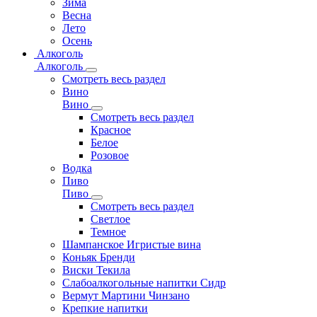
Зима
Весна
Лето
Осень
Алкоголь
Алкоголь
Смотреть весь раздел
Вино
Вино
Смотреть весь раздел
Красное
Белое
Розовое
Водка
Пиво
Пиво
Смотреть весь раздел
Cветлое
Темное
Шампанское Игристые вина
Коньяк Бренди
Виски Текила
Слабоалкогольные напитки Сидр
Вермут Мартини Чинзано
Крепкие напитки