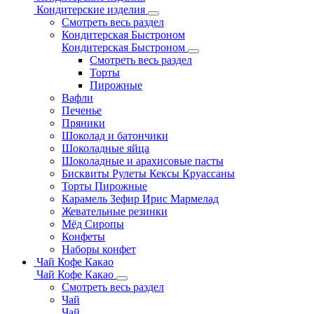
Кондитерские изделия
Смотреть весь раздел
Кондитерская Быстроном
Кондитерская Быстроном
Смотреть весь раздел
Торты
Пирожные
Вафли
Печенье
Пряники
Шоколад и батончики
Шоколадные яйца
Шоколадные и арахисовые пасты
Бисквиты Рулеты Кексы Круассаны
Торты Пирожные
Карамель Зефир Ирис Мармелад
Жевательные резинки
Мёд Сиропы
Конфеты
Наборы конфет
Чай Кофе Какао
Чай Кофе Какао
Смотреть весь раздел
Чай
Чай