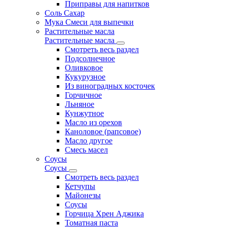
Приправы для напитков
Соль Сахар
Мука Смеси для выпечки
Растительные масла
Растительные масла
Смотреть весь раздел
Подсолнечное
Оливковое
Кукурузное
Из виноградных косточек
Горчичное
Льняное
Кунжутное
Масло из орехов
Каноловое (рапсовое)
Масло другое
Смесь масел
Соусы
Соусы
Смотреть весь раздел
Кетчупы
Майонезы
Соусы
Горчица Хрен Аджика
Томатная паста