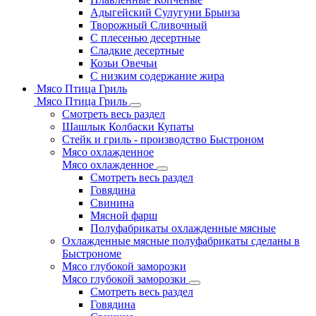
Адыгейский Сулугуни Брынза
Творожный Сливочный
С плесенью десертные
Сладкие десертные
Козьи Овечьи
С низким содержание жира
Мясо Птица Гриль
Мясо Птица Гриль
Смотреть весь раздел
Шашлык Колбаски Купаты
Стейк и гриль - производство Быстроном
Мясо охлажденное
Мясо охлажденное
Смотреть весь раздел
Говядина
Свинина
Мясной фарш
Полуфабрикаты охлажденные мясные
Охлажденные мясные полуфабрикаты сделаны в
Быстрономе
Мясо глубокой заморозки
Мясо глубокой заморозки
Смотреть весь раздел
Говядина