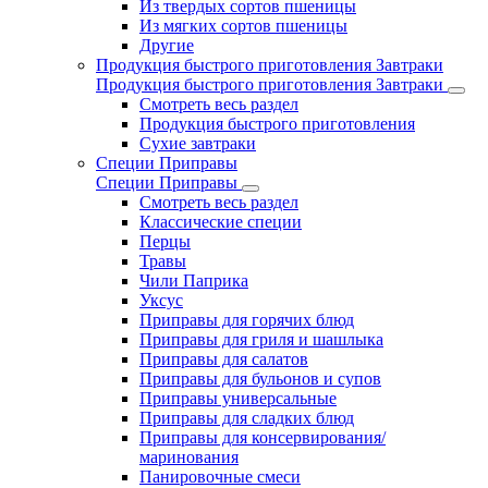
Из твердых сортов пшеницы
Из мягких сортов пшеницы
Другие
Продукция быстрого приготовления Завтраки
Продукция быстрого приготовления Завтраки
Смотреть весь раздел
Продукция быстрого приготовления
Сухие завтраки
Специи Приправы
Специи Приправы
Смотреть весь раздел
Классические специи
Перцы
Травы
Чили Паприка
Уксус
Приправы для горячих блюд
Приправы для гриля и шашлыка
Приправы для салатов
Приправы для бульонов и супов
Приправы универсальные
Приправы для сладких блюд
Приправы для консервирования/
маринования
Панировочные смеси