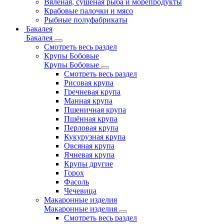
Вяленая, сушеная рыба и морепродукты
Крабовые палочки и мясо
Рыбные полуфабрикаты
Бакалея
Бакалея
Смотреть весь раздел
Крупы Бобовые
Крупы Бобовые
Смотреть весь раздел
Рисовая крупа
Гречневая крупа
Манная крупа
Пшеничная крупа
Пшённая крупа
Перловая крупа
Кукурузная крупа
Овсяная крупа
Ячневая крупа
Крупы другие
Горох
Фасоль
Чечевица
Макаронные изделия
Макаронные изделия
Смотреть весь раздел