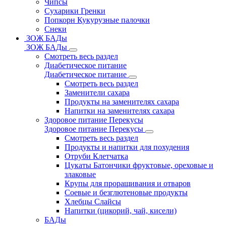
Чипсы
Сухарики Гренки
Попкорн Кукурузные палочки
Снеки
ЗОЖ БАДы
ЗОЖ БАДы
Смотреть весь раздел
Диабетическое питание
Диабетическое питание
Смотреть весь раздел
Заменители сахара
Продукты на заменителях сахара
Напитки на заменителях сахара
Здоровое питание Перекусы
Здоровое питание Перекусы
Смотреть весь раздел
Продукты и напитки для похудения
Отруби Клетчатка
Цукаты Батончики фруктовые, ореховые и
злаковые
Крупы для проращивания и отваров
Соевые и безглютеновые продукты
Хлебцы Слайсы
Напитки (цикорий, чай, кисели)
БАДы