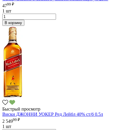
99 ₽
47
1 шт
В корзину
Быстрый просмотр
Виски ДЖОННИ УОКЕР Ред Лейбл 40% ст/б 0.5л
99 ₽
2 549
1 шт