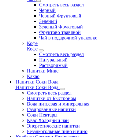
Смотреть весь раздел
Черный
Черный Фруктовый
Зеленый
Зеленый Фруктовый
Фруктово-травяной
Чай в подарочной упаковке
Кофе
Кофе
Смотреть весь раздел
Натуральный
Растворимый
Напитки Микс
Какао
Напитки Соки Вода
Напитки Соки Вода
Смотреть весь раздел
Напитки от Быстроном
Вода питьевая и минеральная
Газированные напитки
Соки Нектары
Квас Холодный чай
Энергетические напитки
Безалкогольные пиво и вино
Колбасы Сосиски Деликатесы