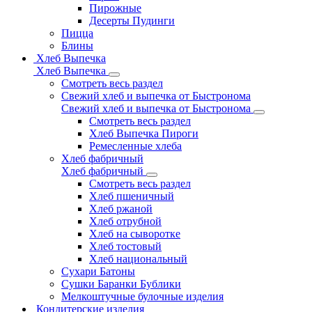
Пирожные
Десерты Пудинги
Пицца
Блины
Хлеб Выпечка
Хлеб Выпечка
Смотреть весь раздел
Свежий хлеб и выпечка от Быстронома
Свежий хлеб и выпечка от Быстронома
Смотреть весь раздел
Хлеб Выпечка Пироги
Ремесленные хлеба
Хлеб фабричный
Хлеб фабричный
Смотреть весь раздел
Хлеб пшеничный
Хлеб ржаной
Хлеб отрубной
Хлеб на сыворотке
Хлеб тостовый
Хлеб национальный
Сухари Батоны
Сушки Баранки Бублики
Мелкоштучные булочные изделия
Кондитерские изделия