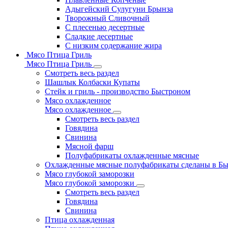
Адыгейский Сулугуни Брынза
Творожный Сливочный
С плесенью десертные
Сладкие десертные
С низким содержание жира
Мясо Птица Гриль
Мясо Птица Гриль
Смотреть весь раздел
Шашлык Колбаски Купаты
Стейк и гриль - производство Быстроном
Мясо охлажденное
Мясо охлажденное
Смотреть весь раздел
Говядина
Свинина
Мясной фарш
Полуфабрикаты охлажденные мясные
Охлажденные мясные полуфабрикаты сделаны в Б
Мясо глубокой заморозки
Мясо глубокой заморозки
Смотреть весь раздел
Говядина
Свинина
Птица охлажденная