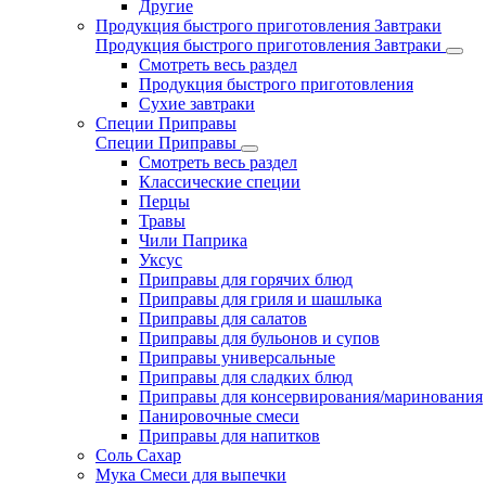
Другие
Продукция быстрого приготовления Завтраки
Продукция быстрого приготовления Завтраки
Смотреть весь раздел
Продукция быстрого приготовления
Сухие завтраки
Специи Приправы
Специи Приправы
Смотреть весь раздел
Классические специи
Перцы
Травы
Чили Паприка
Уксус
Приправы для горячих блюд
Приправы для гриля и шашлыка
Приправы для салатов
Приправы для бульонов и супов
Приправы универсальные
Приправы для сладких блюд
Приправы для консервирования/маринования
Панировочные смеси
Приправы для напитков
Соль Сахар
Мука Смеси для выпечки