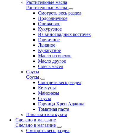
Растительные масла
Растительные масла
Смотреть весь раздел
Подсолнечное
Оливковое
Кукурузное
Из виноградных косточек
Горчичное
Льняное
Кунжутное
Масло из орехов
Масло другое
Смесь масел
Соусы
Соусы
Смотреть весь раздел
Кетчупы
Майонезы
Соусы
Горчица Хрен Аджика
Томатная паста
Паназиатская кухня
Сделано в магазине
Сделано в магазине
Смотреть весь раздел