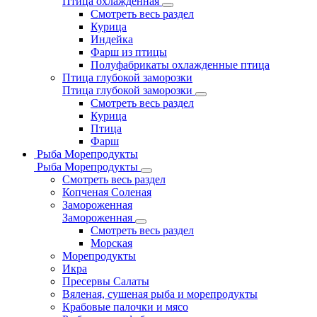
Птица охлажденная
Смотреть весь раздел
Курица
Индейка
Фарш из птицы
Полуфабрикаты охлажденные птица
Птица глубокой заморозки
Птица глубокой заморозки
Смотреть весь раздел
Курица
Птица
Фарш
Рыба Морепродукты
Рыба Морепродукты
Смотреть весь раздел
Копченая Соленая
Замороженная
Замороженная
Смотреть весь раздел
Морская
Морепродукты
Икра
Пресервы Салаты
Вяленая, сушеная рыба и морепродукты
Крабовые палочки и мясо