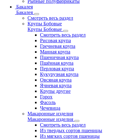
Рыбные полуфабрикаты
Бакалея
Бакалея
Смотреть весь раздел
Крупы Бобовые
Крупы Бобовые
Смотреть весь раздел
Рисовая крупа
Гречневая крупа
Манная крупа
Пшеничная крупа
Пшённая крупа
Перловая крупа
Кукурузная крупа
Овсяная крупа
Ячневая крупа
Крупы другие
Горох
Фасоль
Чечевица
Макаронные изделия
Макаронные изделия
Смотреть весь раздел
Из твердых сортов пшеницы
Из мягких сортов пшеницы