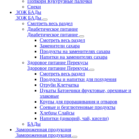
Попкорн Кукурузные палочки
Снеки
ЗОЖ БАДы
ЗОЖ БАДы
Смотреть весь раздел
Диабетическое питание
Диабетическое питание
Смотреть весь раздел
Заменители сахара
Продукты на заменителях сахара
Напитки на заменителях сахара
Здоровое питание Перекусы
Здоровое питание Перекусы
Смотреть весь раздел
Продукты и напитки для похудения
Отруби Клетчатка
Цукаты Батончики фруктовые, ореховые и
злаковые
Крупы для проращивания и отваров
Соевые и безглютеновые продукты
Хлебцы Слайсы
Напитки (цикорий, чай, кисели)
БАДы
Замороженная продукция
Замороженная продукция