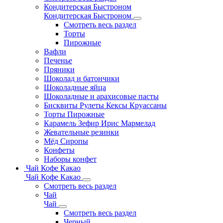
Кондитерская Быстроном
Кондитерская Быстроном
Смотреть весь раздел
Торты
Пирожные
Вафли
Печенье
Пряники
Шоколад и батончики
Шоколадные яйца
Шоколадные и арахисовые пасты
Бисквиты Рулеты Кексы Круассаны
Торты Пирожные
Карамель Зефир Ирис Мармелад
Жевательные резинки
Мёд Сиропы
Конфеты
Наборы конфет
Чай Кофе Какао
Чай Кофе Какао
Смотреть весь раздел
Чай
Чай
Смотреть весь раздел
Черный