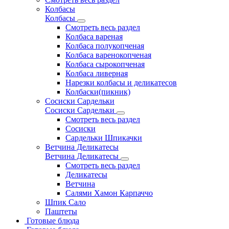
Колбасы
Колбасы
Смотреть весь раздел
Колбаса вареная
Колбаса полукопченая
Колбаса варенокопченая
Колбаса сырокопченая
Колбаса ливерная
Нарезки колбасы и деликатесов
Колбаски(пикник)
Сосиски Сардельки
Сосиски Сардельки
Смотреть весь раздел
Сосиски
Сардельки Шпикачки
Ветчина Деликатесы
Ветчина Деликатесы
Смотреть весь раздел
Деликатесы
Ветчина
Салями Хамон Карпаччо
Шпик Сало
Паштеты
Готовые блюда