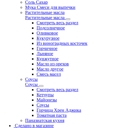
Соль Сахар
Мука Смеси для выпечки
Растительные масла
Растительные масла
Смотреть весь раздел
Подсолнечное
Оливковое
Кукурузное
Из виноградных косточек
Горчичное
Льняное
Кунжутное
Масло из орехов
Масло другое
Смесь масел
Соусы
Соусы
Смотреть весь раздел
Кетчупы
Майонезы
Соусы
Горчица Хрен Аджика
Томатная паста
Паназиатская кухня
Сделано в магазине