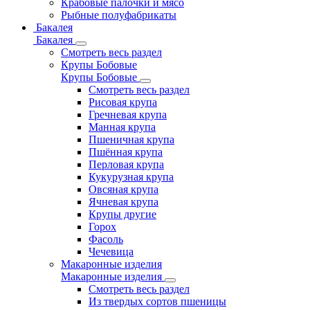
Крабовые палочки и мясо
Рыбные полуфабрикаты
Бакалея
Бакалея
Смотреть весь раздел
Крупы Бобовые
Крупы Бобовые
Смотреть весь раздел
Рисовая крупа
Гречневая крупа
Манная крупа
Пшеничная крупа
Пшённая крупа
Перловая крупа
Кукурузная крупа
Овсяная крупа
Ячневая крупа
Крупы другие
Горох
Фасоль
Чечевица
Макаронные изделия
Макаронные изделия
Смотреть весь раздел
Из твердых сортов пшеницы