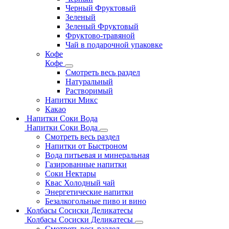
Черный Фруктовый
Зеленый
Зеленый Фруктовый
Фруктово-травяной
Чай в подарочной упаковке
Кофе
Кофе
Смотреть весь раздел
Натуральный
Растворимый
Напитки Микс
Какао
Напитки Соки Вода
Напитки Соки Вода
Смотреть весь раздел
Напитки от Быстроном
Вода питьевая и минеральная
Газированные напитки
Соки Нектары
Квас Холодный чай
Энергетические напитки
Безалкогольные пиво и вино
Колбасы Сосиски Деликатесы
Колбасы Сосиски Деликатесы
Смотреть весь раздел