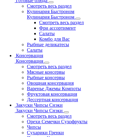
Готовые блюда
Смотреть весь раздел
Кулинария Быстроном
Кулинария Быстроном
Смотреть весь раздел
Фри ассортимент
Салаты
Комбо для Вас
Рыбные деликатесы
Салаты
Консервация
Консервация
Смотреть весь раздел
Мясные консервы
Рыбные консервы
Овощная консервация
Варенье Джемы Компоты
Фруктовая консервация
Дессертная консервация
Закуски Чипсы Снэки
Закуски Чипсы Снэки
Смотреть весь раздел
Орехи Семечки Сухофрукты
Чипсы
Сухарики Гренки