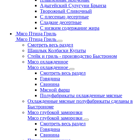
Адыгейский Сулугуни Брынза
Творожный Сливочный
С плесенью десертные
Сладкие десертные
С низким содержание жира
Мясо Птица Гриль
Мясо Птица Гриль
Смотреть весь раздел
Шашлык Колбаски Купаты
Стейк и гриль - производство Быстроном
Мясо охлажденное
Мясо охлажденное
Смотреть весь раздел
Говядина
Свинина
Мясной фарш
Полуфабрикаты охлажденные мясные
Охлажденные мясные полуфабрикаты сделаны в
Быстрономе
Мясо глубокой заморозки
Мясо глубокой заморозки
Смотреть весь раздел
Говядина
Свинина