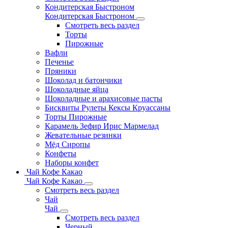
Кондитерская Быстроном
Кондитерская Быстроном
Смотреть весь раздел
Торты
Пирожные
Вафли
Печенье
Пряники
Шоколад и батончики
Шоколадные яйца
Шоколадные и арахисовые пасты
Бисквиты Рулеты Кексы Круассаны
Торты Пирожные
Карамель Зефир Ирис Мармелад
Жевательные резинки
Мёд Сиропы
Конфеты
Наборы конфет
Чай Кофе Какао
Чай Кофе Какао
Смотреть весь раздел
Чай
Чай
Смотреть весь раздел
Черный