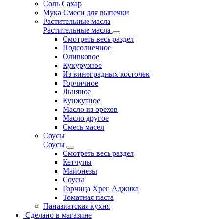
Соль Сахар
Мука Смеси для выпечки
Растительные масла
Растительные масла
Смотреть весь раздел
Подсолнечное
Оливковое
Кукурузное
Из виноградных косточек
Горчичное
Льняное
Кунжутное
Масло из орехов
Масло другое
Смесь масел
Соусы
Соусы
Смотреть весь раздел
Кетчупы
Майонезы
Соусы
Горчица Хрен Аджика
Томатная паста
Паназиатская кухня
Сделано в магазине