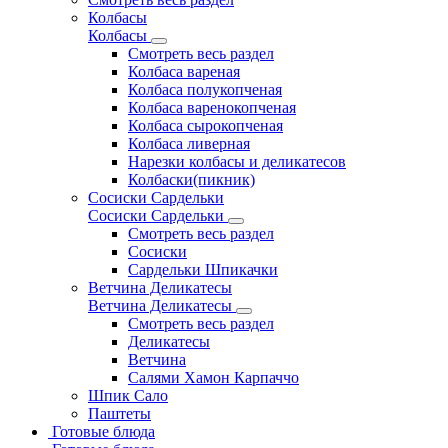
Колбасы
Колбасы
Смотреть весь раздел
Колбаса вареная
Колбаса полукопченая
Колбаса варенокопченая
Колбаса сырокопченая
Колбаса ливерная
Нарезки колбасы и деликатесов
Колбаски(пикник)
Сосиски Сардельки
Сосиски Сардельки
Смотреть весь раздел
Сосиски
Сардельки Шпикачки
Ветчина Деликатесы
Ветчина Деликатесы
Смотреть весь раздел
Деликатесы
Ветчина
Салями Хамон Карпаччо
Шпик Сало
Паштеты
Готовые блюда