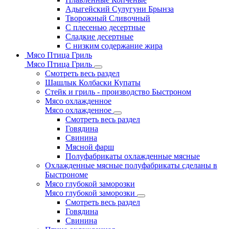
Адыгейский Сулугуни Брынза
Творожный Сливочный
С плесенью десертные
Сладкие десертные
С низким содержание жира
Мясо Птица Гриль
Мясо Птица Гриль
Смотреть весь раздел
Шашлык Колбаски Купаты
Стейк и гриль - производство Быстроном
Мясо охлажденное
Мясо охлажденное
Смотреть весь раздел
Говядина
Свинина
Мясной фарш
Полуфабрикаты охлажденные мясные
Охлажденные мясные полуфабрикаты сделаны в
Быстрономе
Мясо глубокой заморозки
Мясо глубокой заморозки
Смотреть весь раздел
Говядина
Свинина