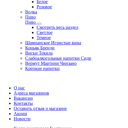
Белое
Розовое
Водка
Пиво
Пиво
Смотреть весь раздел
Cветлое
Темное
Шампанское Игристые вина
Коньяк Бренди
Виски Текила
Слабоалкогольные напитки Сидр
Вермут Мартини Чинзано
Крепкие напитки
Регистрация карты
О нас
Адреса магазинов
Вакансии
Контакты
Оставить отзыв о магазине
Акции
Новости