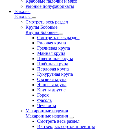
Крабовые палочки и мясо
Рыбные полуфабрикаты
Бакалея
Бакалея
Смотреть весь раздел
Крупы Бобовые
Крупы Бобовые
Смотреть весь раздел
Рисовая крупа
Гречневая крупа
Манная крупа
Пшеничная крупа
Пшённая крупа
Перловая крупа
Кукурузная крупа
Овсяная крупа
Ячневая крупа
Крупы другие
Горох
Фасоль
Чечевица
Макаронные изделия
Макаронные изделия
Смотреть весь раздел
Из твердых сортов пшеницы