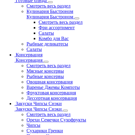
Готовые блюда
Смотреть весь раздел
Кулинария Быстроном
Кулинария Быстроном
Смотреть весь раздел
Фри ассортимент
Салаты
Комбо для Вас
Рыбные деликатесы
Салаты
Консервация
Консервация
Смотреть весь раздел
Мясные консервы
Рыбные консервы
Овощная консервация
Варенье Джемы Компоты
Фруктовая консервация
Дессертная консервация
Закуски Чипсы Снэки
Закуски Чипсы Снэки
Смотреть весь раздел
Орехи Семечки Сухофрукты
Чипсы
Сухарики Гренки