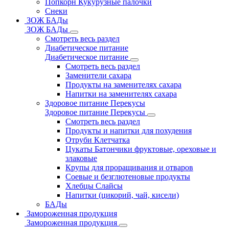
Попкорн Кукурузные палочки
Снеки
ЗОЖ БАДы
ЗОЖ БАДы
Смотреть весь раздел
Диабетическое питание
Диабетическое питание
Смотреть весь раздел
Заменители сахара
Продукты на заменителях сахара
Напитки на заменителях сахара
Здоровое питание Перекусы
Здоровое питание Перекусы
Смотреть весь раздел
Продукты и напитки для похудения
Отруби Клетчатка
Цукаты Батончики фруктовые, ореховые и
злаковые
Крупы для проращивания и отваров
Соевые и безглютеновые продукты
Хлебцы Слайсы
Напитки (цикорий, чай, кисели)
БАДы
Замороженная продукция
Замороженная продукция