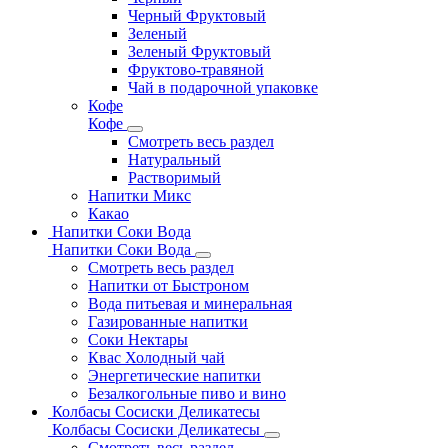
Черный Фруктовый
Зеленый
Зеленый Фруктовый
Фруктово-травяной
Чай в подарочной упаковке
Кофе
Кофе
Смотреть весь раздел
Натуральный
Растворимый
Напитки Микс
Какао
Напитки Соки Вода
Напитки Соки Вода
Смотреть весь раздел
Напитки от Быстроном
Вода питьевая и минеральная
Газированные напитки
Соки Нектары
Квас Холодный чай
Энергетические напитки
Безалкогольные пиво и вино
Колбасы Сосиски Деликатесы
Колбасы Сосиски Деликатесы
Смотреть весь раздел