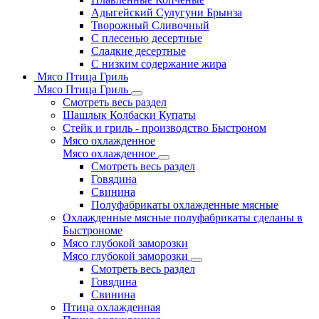
Адыгейский Сулугуни Брынза
Творожный Сливочный
С плесенью десертные
Сладкие десертные
С низким содержание жира
Мясо Птица Гриль
Мясо Птица Гриль
Смотреть весь раздел
Шашлык Колбаски Купаты
Стейк и гриль - производство Быстроном
Мясо охлажденное
Мясо охлажденное
Смотреть весь раздел
Говядина
Свинина
Полуфабрикаты охлажденные мясные
Охлажденные мясные полуфабрикаты сделаны в
Быстрономе
Мясо глубокой заморозки
Мясо глубокой заморозки
Смотреть весь раздел
Говядина
Свинина
Птица охлажденная