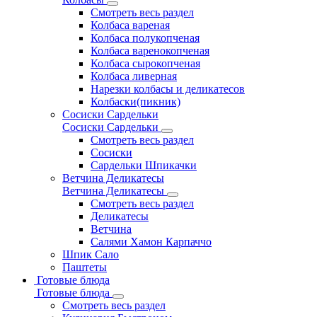
Смотреть весь раздел
Колбаса вареная
Колбаса полукопченая
Колбаса варенокопченая
Колбаса сырокопченая
Колбаса ливерная
Нарезки колбасы и деликатесов
Колбаски(пикник)
Сосиски Сардельки
Сосиски Сардельки
Смотреть весь раздел
Сосиски
Сардельки Шпикачки
Ветчина Деликатесы
Ветчина Деликатесы
Смотреть весь раздел
Деликатесы
Ветчина
Салями Хамон Карпаччо
Шпик Сало
Паштеты
Готовые блюда
Готовые блюда
Смотреть весь раздел