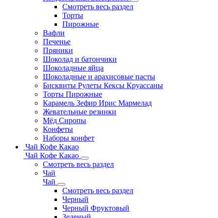
Смотреть весь раздел
Торты
Пирожные
Вафли
Печенье
Пряники
Шоколад и батончики
Шоколадные яйца
Шоколадные и арахисовые пасты
Бисквиты Рулеты Кексы Круассаны
Торты Пирожные
Карамель Зефир Ирис Мармелад
Жевательные резинки
Мёд Сиропы
Конфеты
Наборы конфет
Чай Кофе Какао
Чай Кофе Какао
Смотреть весь раздел
Чай
Чай
Смотреть весь раздел
Черный
Черный Фруктовый
Зеленый