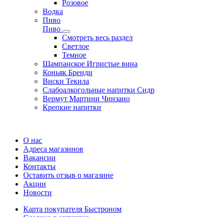
Розовое
Водка
Пиво
Пиво
Смотреть весь раздел
Cветлое
Темное
Шампанское Игристые вина
Коньяк Бренди
Виски Текила
Слабоалкогольные напитки Сидр
Вермут Мартини Чинзано
Крепкие напитки
Регистрация карты
О нас
Адреса магазинов
Вакансии
Контакты
Оставить отзыв о магазине
Акции
Новости
Карта покупателя Быстроном