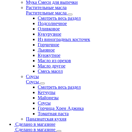
Мука Смеси для выпечки
Растительные масла
Растительные масла
Смотреть весь раздел
Подсолнечное
Оливковое
Кукурузное
Из виноградных косточек
Горчичное
Льняное
Кунжутное
Масло из орехов
Масло другое
Смесь масел
Соусы
Соусы
Смотреть весь раздел
Кетчупы
Майонезы
Соусы
Горчица Хрен Аджика
Томатная паста
Паназиатская кухня
Сделано в магазине
Сделано в магазине