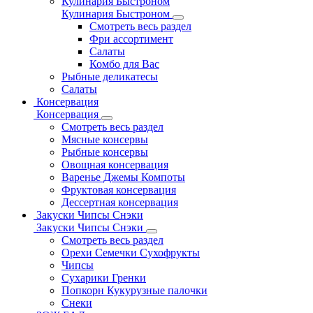
Кулинария Быстроном
Кулинария Быстроном
Смотреть весь раздел
Фри ассортимент
Салаты
Комбо для Вас
Рыбные деликатесы
Салаты
Консервация
Консервация
Смотреть весь раздел
Мясные консервы
Рыбные консервы
Овощная консервация
Варенье Джемы Компоты
Фруктовая консервация
Дессертная консервация
Закуски Чипсы Снэки
Закуски Чипсы Снэки
Смотреть весь раздел
Орехи Семечки Сухофрукты
Чипсы
Сухарики Гренки
Попкорн Кукурузные палочки
Снеки