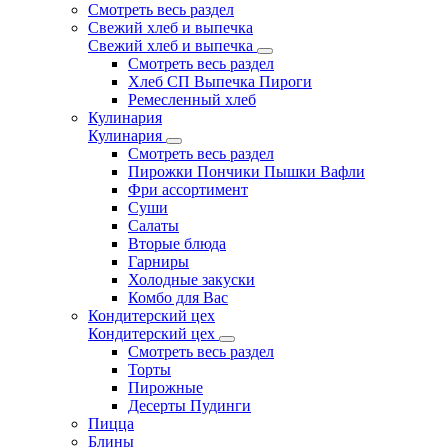
Смотреть весь раздел
Свежий хлеб и выпечка
Свежий хлеб и выпечка
Смотреть весь раздел
Хлеб СП Выпечка Пироги
Ремесленный хлеб
Кулинария
Кулинария
Смотреть весь раздел
Пирожки Пончики Пышки Вафли
Фри ассортимент
Суши
Салаты
Вторые блюда
Гарниры
Холодные закуски
Комбо для Вас
Кондитерский цех
Кондитерский цех
Смотреть весь раздел
Торты
Пирожные
Десерты Пудинги
Пицца
Блины