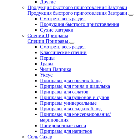
Другие
Продукция быстрого приготовления Завтраки
Продукция быстрого приготовления Завтраки
Смотреть весь раздел
Продукция быстрого приготовления
Сухие завтраки
Специи Приправы
Специи Приправы
Смотреть весь раздел
Классические специи
Перцы
Травы
Чили Паприка
Уксус
Приправы для горячих блюд
Приправы для гриля и шашлыка
Приправы для салатов
Приправы для бульонов и супов
Приправы универсальные
Приправы для сладких блюд
Приправы для консервирования/
маринования
Панировочные смеси
Приправы для напитков
Соль Сахар