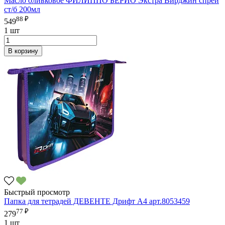
Масло оливковое ФИЛИППО БЕРИО Экстра Вирджин спрей
ст/б 200мл
88 ₽
549
1 шт
В корзину
Быстрый просмотр
Папка для тетрадей ДЕВЕНТЕ Дрифт А4 арт.8053459
77 ₽
279
1 шт