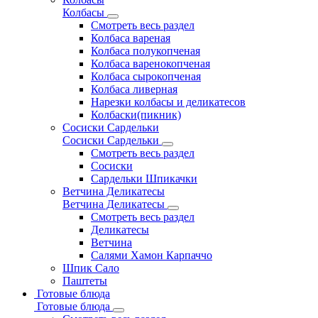
Колбасы
Смотреть весь раздел
Колбаса вареная
Колбаса полукопченая
Колбаса варенокопченая
Колбаса сырокопченая
Колбаса ливерная
Нарезки колбасы и деликатесов
Колбаски(пикник)
Сосиски Сардельки
Сосиски Сардельки
Смотреть весь раздел
Сосиски
Сардельки Шпикачки
Ветчина Деликатесы
Ветчина Деликатесы
Смотреть весь раздел
Деликатесы
Ветчина
Салями Хамон Карпаччо
Шпик Сало
Паштеты
Готовые блюда
Готовые блюда