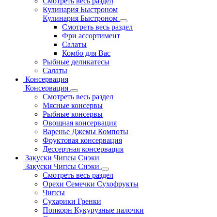
Смотреть весь раздел
Кулинария Быстроном
Кулинария Быстроном
Смотреть весь раздел
Фри ассортимент
Салаты
Комбо для Вас
Рыбные деликатесы
Салаты
Консервация
Консервация
Смотреть весь раздел
Мясные консервы
Рыбные консервы
Овощная консервация
Варенье Джемы Компоты
Фруктовая консервация
Дессертная консервация
Закуски Чипсы Снэки
Закуски Чипсы Снэки
Смотреть весь раздел
Орехи Семечки Сухофрукты
Чипсы
Сухарики Гренки
Попкорн Кукурузные палочки