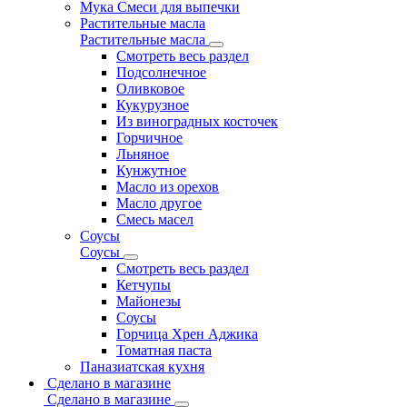
Мука Смеси для выпечки
Растительные масла
Растительные масла
Смотреть весь раздел
Подсолнечное
Оливковое
Кукурузное
Из виноградных косточек
Горчичное
Льняное
Кунжутное
Масло из орехов
Масло другое
Смесь масел
Соусы
Соусы
Смотреть весь раздел
Кетчупы
Майонезы
Соусы
Горчица Хрен Аджика
Томатная паста
Паназиатская кухня
Сделано в магазине
Сделано в магазине