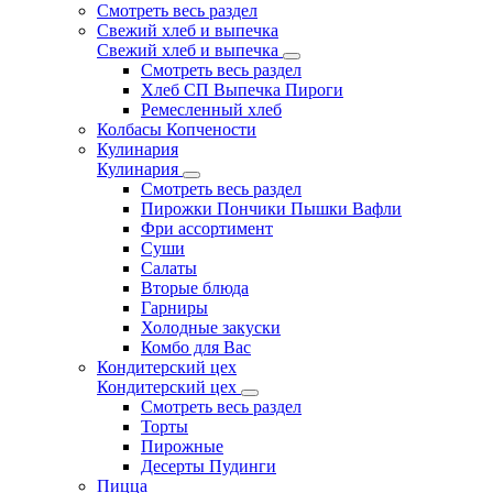
Смотреть весь раздел
Свежий хлеб и выпечка
Свежий хлеб и выпечка
Смотреть весь раздел
Хлеб СП Выпечка Пироги
Ремесленный хлеб
Колбасы Копчености
Кулинария
Кулинария
Смотреть весь раздел
Пирожки Пончики Пышки Вафли
Фри ассортимент
Суши
Салаты
Вторые блюда
Гарниры
Холодные закуски
Комбо для Вас
Кондитерский цех
Кондитерский цех
Смотреть весь раздел
Торты
Пирожные
Десерты Пудинги
Пицца