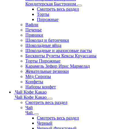
Кондитерская Быстроном
Смотреть весь раздел
Торты
Пирожные
Вафли
Печенье
Пряники
Шоколад и батончики
Шоколадные яйца
Шоколадные и арахисовые пасты
Бисквиты Рулеты Кексы Круассаны
Торты Пирожные
Карамель Зефир Ирис Мармелад
Жевательные резинки
Мёд Сиропы
Конфеты
Наборы конфет
Чай Кофе Какао
Чай Кофе Какао
Смотреть весь раздел
Чай
Чай
Смотреть весь раздел
Черный
Черный Фруктовый