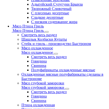
Адыгейский Сулугуни Брынза
Творожный Сливочный
С плесенью десертные
Сладкие десертные
С низким содержание жира
Мясо Птица Гриль
Мясо Птица Гриль
Смотреть весь раздел
Шашлык Колбаски Купаты
Стейк и гриль - производство Быстроном
Мясо охлажденное
Мясо охлажденное
Смотреть весь раздел
Говядина
Свинина
Полуфабрикаты охлажденные мясные
Охлажденные мясные полуфабрикаты сделаны в
Быстрономе
Мясо глубокой заморозки
Мясо глубокой заморозки
Смотреть весь раздел
Говядина
Свинина
Птица охлажденная