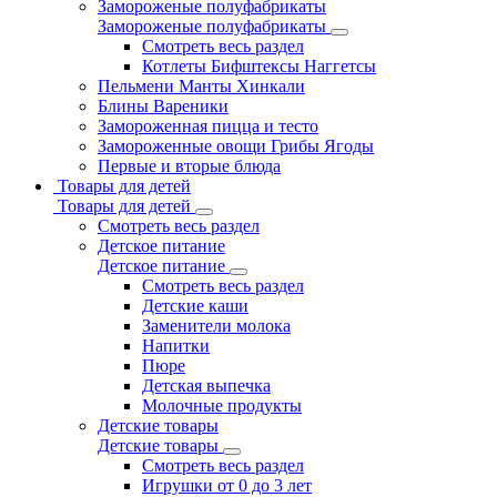
Замороженые полуфабрикаты
Замороженые полуфабрикаты
Смотреть весь раздел
Котлеты Бифштексы Наггетсы
Пельмени Манты Хинкали
Блины Вареники
Замороженная пицца и тесто
Замороженные овощи Грибы Ягоды
Первые и вторые блюда
Товары для детей
Товары для детей
Смотреть весь раздел
Детское питание
Детское питание
Смотреть весь раздел
Детские каши
Заменители молока
Напитки
Пюре
Детская выпечка
Молочные продукты
Детские товары
Детские товары
Смотреть весь раздел
Игрушки от 0 до 3 лет