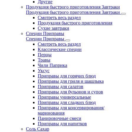
Другие
Продукция быстрого приготовления Завтраки
Продукция быстрого приготовления Завтраки
Смотреть весь раздел
Продукция быстрого приготовления
Сухие завтраки
Специи Приправы
Специи Приправы
Смотреть весь раздел
Классические специи
Перцы
Травы
Чили Паприка
Уксус
Приправы для горячих блюд
Приправы для гриля и шашлыка
Приправы для салатов
Приправы для бульонов и супов
Приправы универсальные
Приправы для сладких блюд
Приправы для консервирования/
маринования
Панировочные смеси
Приправы для напитков
Соль Сахар