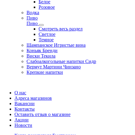
Белое
Розовое
Водка
Пиво
Пиво
Смотреть весь раздел
Cветлое
Темное
Шампанское Игристые вина
Коньяк Бренди
Виски Текила
Слабоалкогольные напитки Сидр
Вермут Мартини Чинзано
Крепкие напитки
Регистрация карты
О нас
Адреса магазинов
Вакансии
Контакты
Оставить отзыв о магазине
Акции
Новости