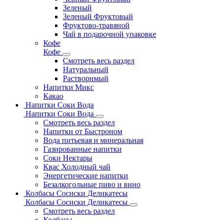
Зеленый
Зеленый Фруктовый
Фруктово-травяной
Чай в подарочной упаковке
Кофе
Кофе
Смотреть весь раздел
Натуральный
Растворимый
Напитки Микс
Какао
Напитки Соки Вода
Напитки Соки Вода
Смотреть весь раздел
Напитки от Быстроном
Вода питьевая и минеральная
Газированные напитки
Соки Нектары
Квас Холодный чай
Энергетические напитки
Безалкогольные пиво и вино
Колбасы Сосиски Деликатесы
Колбасы Сосиски Деликатесы
Смотреть весь раздел
Колбасы